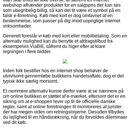
webshop afhænder produkter for en salgspris der kan ses
som ubegribelig billig, så kan det tit være et symbol på en
falsk e-forretning. Køb med kort er dog omfavnet af en
bestemmelse, som passer på dig imod uoprigtige internet
virksomheder.
Generelt foreslår vi køb med kort eller mobilbetaling. Som en
alternativ mulighed kan du benytte et afdragstilbud fra
eksempelvis ViaBill, såfremt du higer efter at klare
regningen i flere bidder.
Inden folk bestiller hos en internet shop behøver de
utvivlsomt gennemløbe butikkens handelsaftale, dog er det
typisk ikke særlig morsomt.
Et nemmere alternativ kunne derfor være at se nærmere på
om online butikken er støttet af e-mærket, eftersom det er en
sikring om at e-shoppen lever op til de officielle danske
regler, samt at online forretningen tit monitoreres af jurister
der har megen viden om retningslinjerne. Desuden tilbydes
du lejlighed til en håndsrækning, når du forvoldes dilemmaer
ved dit køb.