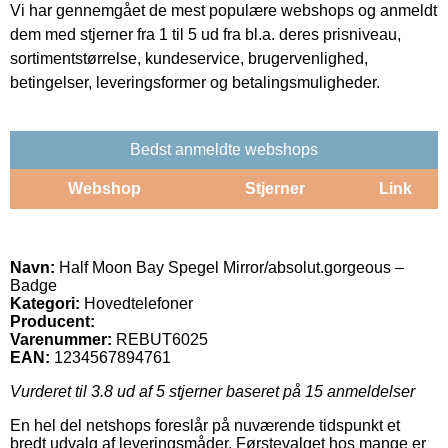
Vi har gennemgået de mest populære webshops og anmeldt
dem med stjerner fra 1 til 5 ud fra bl.a. deres prisniveau,
sortimentstørrelse, kundeservice, brugervenlighed,
betingelser, leveringsformer og betalingsmuligheder.
Bedst anmeldte webshops
Webshop
Stjerner
Link
Navn:
Half Moon Bay Spegel Mirror/absolut.gorgeous –
Badge
Kategori:
Hovedtelefoner
Producent:
Varenummer:
REBUT6025
EAN:
1234567894761
Vurderet til
3.8
ud af 5 stjerner baseret på
15
anmeldelser
En hel del netshops foreslår på nuværende tidspunkt et
bredt udvalg af leveringsmåder. Førstevalget hos mange er