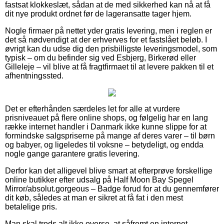
fastsat klokkeslæt, sådan at de med sikkerhed kan nå at få
dit nye produkt ordnet før de lageransatte tager hjem.
Nogle firmaer på nettet yder gratis levering, men i reglen er
det så nødvendigt at der erhverves for et fastslået beløb. I
øvrigt kan du udse dig den prisbilligste leveringsmodel, som
typisk – om du befinder sig ved Esbjerg, Birkerød eller
Gilleleje – vil blive at få fragtfirmaet til at levere pakken til et
afhentningssted.
Det er efterhånden særdeles let for alle at vurdere
prisniveauet på flere online shops, og følgelig har en lang
række internet handler i Danmark ikke kunne slippe for at
formindske salgspriserne på mange af deres varer – til børn
og babyer, og ligeledes til voksne – betydeligt, og endda
nogle gange garantere gratis levering.
Derfor kan det alligevel blive smart at efterprøve forskellige
online butikker efter udsalg på Half Moon Bay Spegel
Mirror/absolut.gorgeous – Badge forud for at du gennemfører
dit køb, således at man er sikret at få fat i den mest
betalelige pris.
Man skal trods alt ikke overse, at såfremt en internet