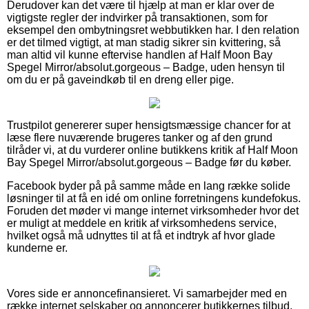
Derudover kan det være til hjælp at man er klar over de
vigtigste regler der indvirker på transaktionen, som for
eksempel den ombytningsret webbutikken har. I den relation
er det tilmed vigtigt, at man stadig sikrer sin kvittering, så
man altid vil kunne eftervise handlen af Half Moon Bay
Spegel Mirror/absolut.gorgeous – Badge, uden hensyn til
om du er på gaveindkøb til en dreng eller pige.
Trustpilot genererer super hensigtsmæssige chancer for at
læse flere nuværende brugeres tanker og af den grund
tilråder vi, at du vurderer online butikkens kritik af Half Moon
Bay Spegel Mirror/absolut.gorgeous – Badge før du køber.
Facebook byder på på samme måde en lang række solide
løsninger til at få en idé om online forretningens kundefokus.
Foruden det møder vi mange internet virksomheder hvor det
er muligt at meddele en kritik af virksomhedens service,
hvilket også må udnyttes til at få et indtryk af hvor glade
kunderne er.
Vores side er annoncefinansieret. Vi samarbejder med en
række internet selskaber og annoncerer butikkernes tilbud,