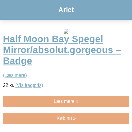
Arlet
Half Moon Bay Spegel
Mirror/absolut.gorgeous –
Badge
(Læs mere)
22
kr.
(Vis fragtpris)
Læs mere »
Køb nu »