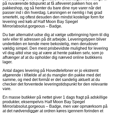
på nuværende tidspunkt at få afleveret pakken hos en
pakkeshop, og så henter du bare dine nye varer når det
passer ind i din hverdag. Løsningen er nemlig i høj grad
smertefri, og oftest desuden den mindst kostelige form for
levering ved køb af Half Moon Bay Spegel
Mirror/absolut.gorgeous – Badge.
Du bør alternativt udse dig at vælge udbringning hjem til dig
selv eller til adressen på dit arbejde. Leveringstypen bliver
undertiden en kende mere bekostelig, men derudover
vældig simpel. Den mest prisbevidste mulighed for levering
vil dog altid vise sig at være at hente pakken selv, som jo
afhænger af at du opholder dig nærved online butikkens
lager.
Antal dages levering på Hovedtelefoner er jo ekstremt
afgørende i tilfælde af at du mangler din pakke med det
samme, og med det formål er det sandelig aktuelt at du
checker det forventede leveringstidspunkt for den relevante
vare.
En masse butikker på nettet giver 1 dags fragt på adskillige
produkter, eksempelvis Half Moon Bay Spegel
Mirror/absolut.gorgeous – Badge, men vær opmærksom på
at det nødvendiggør at ordren køres igennem forinden et