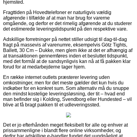
hjemsted.
Fragttiden på Hovedtelefoner er naturligvis vældig
afgørende i tilfælde af at man har brug for varerne
omgående, og derfor er det rimelig afgørende at du studerer
det estimerede leveringstidspunkt på den respektive vare.
Adskillige forretninger på nettet stiller udsigt til dag-til-dag
fragt på massevis af varenumre, eksempelvis Götz Tights,
Ballett, 30 Cm – Dukke, men glem ikke at det er afhængig af
at transaktionen gennemføres inden et besluttet tidspunkt,
med det formål at de sandsynligvis kan nå at få pakken klar
forud for at medarbejderne tager hjem.
En række internet outlets præsterer levering uden
omkostninger, men for det meste gælder det kun hvis du
indkøber for en konkret sum. Som alternativ må du snuppe
den mindst kostelige leveringsløsning, der tit – hvad end
man befinder sig i Kolding, Svendborg eller Hundested – vil
blive at få bragt pakken til et udleveringssted.
Det er jo efterhånden meget fleksibelt for alle og enhver at
prissammenligne i blandt flere online virksomheder, og
derfor har adskillige e-handler fundet det uundgåeligt at