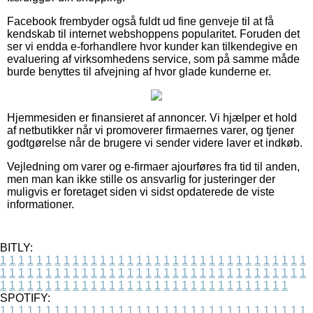
Facebook frembyder også fuldt ud fine genveje til at få
kendskab til internet webshoppens popularitet. Foruden det
ser vi endda e-forhandlere hvor kunder kan tilkendegive en
evaluering af virksomhedens service, som på samme måde
burde benyttes til afvejning af hvor glade kunderne er.
Hjemmesiden er finansieret af annoncer. Vi hjælper et hold
af netbutikker når vi promoverer firmaernes varer, og tjener
godtgørelse når de brugere vi sender videre laver et indkøb.
Vejledning om varer og e-firmaer ajourføres fra tid til anden,
men man kan ikke stille os ansvarlig for justeringer der
muligvis er foretaget siden vi sidst opdaterede de viste
informationer.
BITLY:
1
1
1
1
1
1
1
1
1
1
1
1
1
1
1
1
1
1
1
1
1
1
1
1
1
1
1
1
1
1
1
1
1
1
1
1
1
1
1
1
1
1
1
1
1
1
1
1
1
1
1
1
1
1
1
1
1
1
1
1
1
1
1
1
1
1
1
1
1
1
1
1
1
1
1
1
1
1
1
1
1
1
1
1
1
1
1
1
1
1
1
1
1
1
1
1
1
1
1
1
SPOTIFY:
1
1
1
1
1
1
1
1
1
1
1
1
1
1
1
1
1
1
1
1
1
1
1
1
1
1
1
1
1
1
1
1
1
1