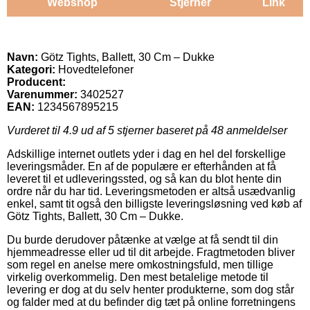
Webshop
Stjerner
Link
Navn:
Götz Tights, Ballett, 30 Cm – Dukke
Kategori:
Hovedtelefoner
Producent:
Varenummer:
3402527
EAN:
1234567895215
Vurderet til
4.9
ud af 5 stjerner baseret på
48
anmeldelser
Adskillige internet outlets yder i dag en hel del forskellige
leveringsmåder. En af de populære er efterhånden at få
leveret til et udleveringssted, og så kan du blot hente din
ordre når du har tid. Leveringsmetoden er altså usædvanlig
enkel, samt tit også den billigste leveringsløsning ved køb af
Götz Tights, Ballett, 30 Cm – Dukke.
Du burde derudover påtænke at vælge at få sendt til din
hjemmeadresse eller ud til dit arbejde. Fragtmetoden bliver
som regel en anelse mere omkostningsfuld, men tillige
virkelig overkommelig. Den mest betalelige metode til
levering er dog at du selv henter produkterne, som dog står
og falder med at du befinder dig tæt på online forretningens