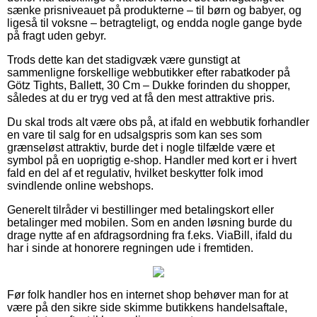
sænke prisniveauet på produkterne – til børn og babyer, og
ligeså til voksne – betragteligt, og endda nogle gange byde
på fragt uden gebyr.
Trods dette kan det stadigvæk være gunstigt at
sammenligne forskellige webbutikker efter rabatkoder på
Götz Tights, Ballett, 30 Cm – Dukke forinden du shopper,
således at du er tryg ved at få den mest attraktive pris.
Du skal trods alt være obs på, at ifald en webbutik forhandler
en vare til salg for en udsalgspris som kan ses som
grænseløst attraktiv, burde det i nogle tilfælde være et
symbol på en uoprigtig e-shop. Handler med kort er i hvert
fald en del af et regulativ, hvilket beskytter folk imod
svindlende online webshops.
Generelt tilråder vi bestillinger med betalingskort eller
betalinger med mobilen. Som en anden løsning burde du
drage nytte af en afdragsordning fra f.eks. ViaBill, ifald du
har i sinde at honorere regningen ude i fremtiden.
Før folk handler hos en internet shop behøver man for at
være på den sikre side skimme butikkens handelsaftale,