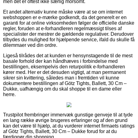
men det er oftest ikke særlig morsomt.
Et andet alternativ kunne måske være at se om internet
webshoppen er e-mærke godkendt, da det generelt er en
garanti for at online virksomheden følger de officielle danske
regler, foruden at e-forhandleren regelmæssigt tilses af
specialister der mestrer de gældende regulativer. Derudover
tilbydes du mulighed for hjælpende service, ifald du skulle få
dilemmaer ved din ordre.
Ligeså tilrådes det at kunden er hensynstagende til de mest
basale forhold der kan håndhæves i forbindelse med
bestillingen, eksempelvis den returpolitik e-forhandleren
kører med. Her er det desuden vigtigt, at man permanent
sikrer sin kvittering, således man i fremtiden vil kunne
dokumentere bestillingen af Götz Tights, Ballett, 30 Cm –
Dukke, uafhængig om du skal shoppe til en dame eller
herre.
Trustpilot frembringer immervæk gunstige genveje til at tyde
en lang række øvrige brugeres erfaringer og af den grund
kan det være til hjælp, at du vurderer internet firmaets ratings
af Götz Tights, Ballett, 30 Cm – Dukke forud for at du
færdiggør din shopping.