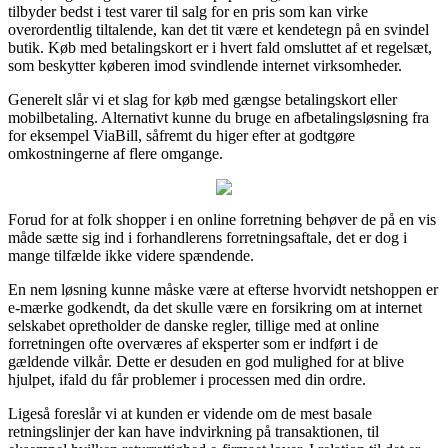
tilbyder bedst i test varer til salg for en pris som kan virke
overordentlig tiltalende, kan det tit være et kendetegn på en svindel
butik. Køb med betalingskort er i hvert fald omsluttet af et regelsæt,
som beskytter køberen imod svindlende internet virksomheder.
Generelt slår vi et slag for køb med gængse betalingskort eller
mobilbetaling. Alternativt kunne du bruge en afbetalingsløsning fra
for eksempel ViaBill, såfremt du higer efter at godtgøre
omkostningerne af flere omgange.
Forud for at folk shopper i en online forretning behøver de på en vis
måde sætte sig ind i forhandlerens forretningsaftale, det er dog i
mange tilfælde ikke videre spændende.
En nem løsning kunne måske være at efterse hvorvidt netshoppen er
e-mærke godkendt, da det skulle være en forsikring om at internet
selskabet opretholder de danske regler, tillige med at online
forretningen ofte overværes af eksperter som er indført i de
gældende vilkår. Dette er desuden en god mulighed for at blive
hjulpet, ifald du får problemer i processen med din ordre.
Ligeså foreslår vi at kunden er vidende om de mest basale
retningslinjer der kan have indvirkning på transaktionen, til