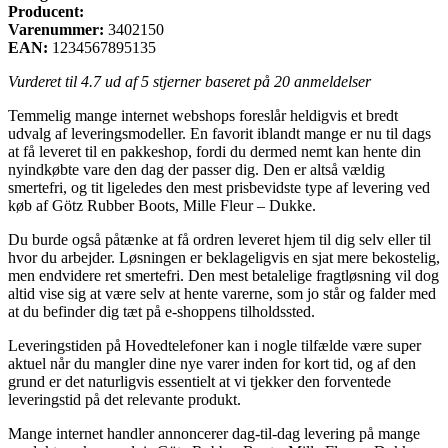
Producent:
Varenummer:
3402150
EAN:
1234567895135
Vurderet til
4.7
ud af 5 stjerner baseret på
20
anmeldelser
Temmelig mange internet webshops foreslår heldigvis et bredt
udvalg af leveringsmodeller. En favorit iblandt mange er nu til dags
at få leveret til en pakkeshop, fordi du dermed nemt kan hente din
nyindkøbte vare den dag der passer dig. Den er altså vældig
smertefri, og tit ligeledes den mest prisbevidste type af levering ved
køb af Götz Rubber Boots, Mille Fleur – Dukke.
Du burde også påtænke at få ordren leveret hjem til dig selv eller til
hvor du arbejder. Løsningen er beklageligvis en sjat mere bekostelig,
men endvidere ret smertefri. Den mest betalelige fragtløsning vil dog
altid vise sig at være selv at hente varerne, som jo står og falder med
at du befinder dig tæt på e-shoppens tilholdssted.
Leveringstiden på Hovedtelefoner kan i nogle tilfælde være super
aktuel når du mangler dine nye varer inden for kort tid, og af den
grund er det naturligvis essentielt at vi tjekker den forventede
leveringstid på det relevante produkt.
Mange internet handler annoncerer dag-til-dag levering på mange