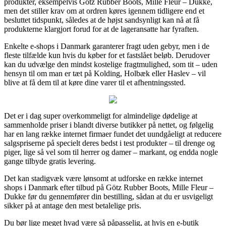
produkter, eksempelvis Götz Rubber Boots, Mille Fleur – Dukke,
men det stiller krav om at ordren køres igennem tidligere end et
besluttet tidspunkt, således at de højst sandsynligt kan nå at få
produkterne klargjort forud for at de lageransatte har fyraften.
Enkelte e-shops i Danmark garanterer fragt uden gebyr, men i de
fleste tilfælde kun hvis du køber for et fastslået beløb. Derudover
kan du udvælge den mindst kostelige fragtmulighed, som tit – uden
hensyn til om man er tæt på Kolding, Holbæk eller Haslev – vil
blive at få dem til at køre dine varer til et afhentningssted.
Det er i dag super overkommeligt for almindelige dødelige at
sammenholde priser i blandt diverse butikker på nettet, og følgelig
har en lang række internet firmaer fundet det uundgåeligt at reducere
salgspriserne på specielt deres bedst i test produkter – til drenge og
piger, lige så vel som til herrer og damer – markant, og endda nogle
gange tilbyde gratis levering.
Det kan stadigvæk være lønsomt at udforske en række internet
shops i Danmark efter tilbud på Götz Rubber Boots, Mille Fleur –
Dukke før du gennemfører din bestilling, sådan at du er usvigeligt
sikker på at antage den mest betalelige pris.
Du bør lige meget hvad være så påpasselig, at hvis en e-butik