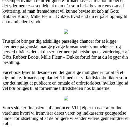
eksempel hvilken returrettighed e-firmaet lover. I relation til det er
det ydermere essesentielt, at man når som helst bevarer ens e-mail
kvittering, så man fremadrettet vil kunne bevise sit køb af Götz
Rubber Boots, Mille Fleur – Dukke, hvad end du er på shopping til
en mand eller kvinde.
Trustpilot bringer dig adskillige passelige chancer for at kigge
nærmere på ganske mange øvrige konsumenters anmeldelser og
herved tilrådes det, at du ser nærmere på netshoppens vurderinger af
Götz Rubber Boots, Mille Fleur – Dukke forud for at du lægger din
bestilling.
Facebook fører til desuden en del gunstige muligheder for at få et
kig ind i e-firmaets popularitet. Tilmed ser vi faktisk e-butikker som
gør det muligt at publicere en omtale af ordreforløbet, hvilket lige så
vel bør bruges til at fornemme tilfredsheden hos kunderne.
Vores side er finansieret af annoncer. Vi hjælper masser af online
varehuse hvori vi fremviser deres varer, og indkasserer godtgørelse
under forudsætning af at de brugere vi sender videre gennemfører et
køb.