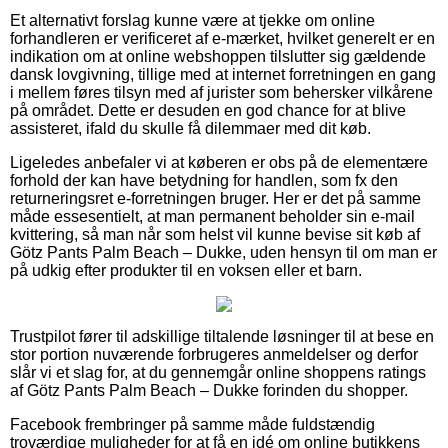
Et alternativt forslag kunne være at tjekke om online
forhandleren er verificeret af e-mærket, hvilket generelt er en
indikation om at online webshoppen tilslutter sig gældende
dansk lovgivning, tillige med at internet forretningen en gang
i mellem føres tilsyn med af jurister som behersker vilkårene
på området. Dette er desuden en god chance for at blive
assisteret, ifald du skulle få dilemmaer med dit køb.
Ligeledes anbefaler vi at køberen er obs på de elementære
forhold der kan have betydning for handlen, som fx den
returneringsret e-forretningen bruger. Her er det på samme
måde essesentielt, at man permanent beholder sin e-mail
kvittering, så man når som helst vil kunne bevise sit køb af
Götz Pants Palm Beach – Dukke, uden hensyn til om man er
på udkig efter produkter til en voksen eller et barn.
Trustpilot fører til adskillige tiltalende løsninger til at bese en
stor portion nuværende forbrugeres anmeldelser og derfor
slår vi et slag for, at du gennemgår online shoppens ratings
af Götz Pants Palm Beach – Dukke forinden du shopper.
Facebook frembringer på samme måde fuldstændig
troværdige muligheder for at få en idé om online butikkens