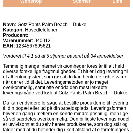
Webshop
Stjerner
Link
Navn:
Götz Pants Palm Beach – Dukke
Kategori:
Hovedtelefoner
Producent:
Varenummer:
3403121
EAN:
1234567895621
Vurderet til
4.1
ud af 5 stjerner baseret på
34
anmeldelser
Temmelig mange internet virksomheder foreslår til alt held
diverse forskellige fragtmuligheder. Et hit er i dag levering til
et afhentningssted, som gør at du kan hente de købte varer
når der er tid til det. Leveringsmetoden er jo meget
overkommelig, samt ofte endda den mest letkøbte
leveringsmåde ved køb af Götz Pants Palm Beach – Dukke.
Du kan endvidere forsøge at bestille produkterne til levering
til din bopæl eller ud på din arbejdsplads. Leveringsformen
bliver en gang i mellem en kende mindre prisbillig, men lige
så vel særdeles overkommelig. Den billigste leveringsmodel
er utvivlsomt at du selv henter produkterne, som dog står og
falder med at du befinder dig i kort afstand af e-forretningens