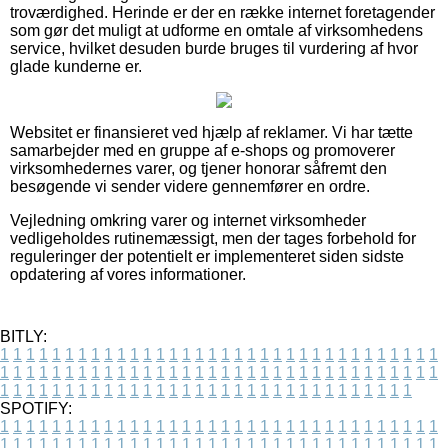
troværdighed. Herinde er der en række internet foretagender
som gør det muligt at udforme en omtale af virksomhedens
service, hvilket desuden burde bruges til vurdering af hvor
glade kunderne er.
Websitet er finansieret ved hjælp af reklamer. Vi har tætte
samarbejder med en gruppe af e-shops og promoverer
virksomhedernes varer, og tjener honorar såfremt den
besøgende vi sender videre gennemfører en ordre.
Vejledning omkring varer og internet virksomheder
vedligeholdes rutinemæssigt, men der tages forbehold for
reguleringer der potentielt er implementeret siden sidste
opdatering af vores informationer.
BITLY:
1
1
1
1
1
1
1
1
1
1
1
1
1
1
1
1
1
1
1
1
1
1
1
1
1
1
1
1
1
1
1
1
1
1
1
1
1
1
1
1
1
1
1
1
1
1
1
1
1
1
1
1
1
1
1
1
1
1
1
1
1
1
1
1
1
1
1
1
1
1
1
1
1
1
1
1
1
1
1
1
1
1
1
1
1
1
1
1
1
1
1
1
1
1
1
1
1
1
1
1
SPOTIFY:
1
1
1
1
1
1
1
1
1
1
1
1
1
1
1
1
1
1
1
1
1
1
1
1
1
1
1
1
1
1
1
1
1
1
1
1
1
1
1
1
1
1
1
1
1
1
1
1
1
1
1
1
1
1
1
1
1
1
1
1
1
1
1
1
1
1
1
1