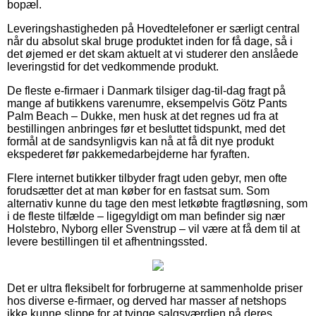
bopæl.
Leveringshastigheden på Hovedtelefoner er særligt central
når du absolut skal bruge produktet inden for få dage, så i
det øjemed er det skam aktuelt at vi studerer den anslåede
leveringstid for det vedkommende produkt.
De fleste e-firmaer i Danmark tilsiger dag-til-dag fragt på
mange af butikkens varenumre, eksempelvis Götz Pants
Palm Beach – Dukke, men husk at det regnes ud fra at
bestillingen anbringes før et besluttet tidspunkt, med det
formål at de sandsynligvis kan nå at få dit nye produkt
ekspederet før pakkemedarbejderne har fyraften.
Flere internet butikker tilbyder fragt uden gebyr, men ofte
forudsætter det at man køber for en fastsat sum. Som
alternativ kunne du tage den mest letkøbte fragtløsning, som
i de fleste tilfælde – ligegyldigt om man befinder sig nær
Holstebro, Nyborg eller Svenstrup – vil være at få dem til at
levere bestillingen til et afhentningssted.
Det er ultra fleksibelt for forbrugerne at sammenholde priser
hos diverse e-firmaer, og derved har masser af netshops
ikke kunne slippe for at tvinge salgsværdien på deres