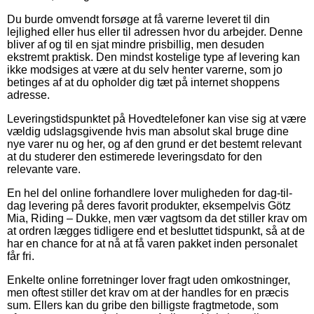
Du burde omvendt forsøge at få varerne leveret til din
lejlighed eller hus eller til adressen hvor du arbejder. Denne
bliver af og til en sjat mindre prisbillig, men desuden
ekstremt praktisk. Den mindst kostelige type af levering kan
ikke modsiges at være at du selv henter varerne, som jo
betinges af at du opholder dig tæt på internet shoppens
adresse.
Leveringstidspunktet på Hovedtelefoner kan vise sig at være
vældig udslagsgivende hvis man absolut skal bruge dine
nye varer nu og her, og af den grund er det bestemt relevant
at du studerer den estimerede leveringsdato for den
relevante vare.
En hel del online forhandlere lover muligheden for dag-til-
dag levering på deres favorit produkter, eksempelvis Götz
Mia, Riding – Dukke, men vær vagtsom da det stiller krav om
at ordren lægges tidligere end et besluttet tidspunkt, så at de
har en chance for at nå at få varen pakket inden personalet
får fri.
Enkelte online forretninger lover fragt uden omkostninger,
men oftest stiller det krav om at der handles for en præcis
sum. Ellers kan du gribe den billigste fragtmetode, som