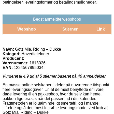
betingelser, leveringsformer og betalingsmuligheder.
Bedst anmeldte webshops
Webshop
Stjerner
Link
Navn:
Götz Mia, Riding – Dukke
Kategori:
Hovedtelefoner
Producent:
Varenummer:
1613026
EAN:
1234567895034
Vurderet til
4.9
ud af 5 stjerner baseret på
48
anmeldelser
En masse online selskaber tildeler på nuværende tidspunkt
flere leveringsudgaver. En af de mest benyttede er i vore
dage levering til en pakkeshop, hvor du selv kan hente
pakken lige præcis når det passer ind i din kalender.
Fragtmetoden er jo ualmindeligt smertefri, og i mange
tilfælde også den mest letkøbte leveringsmodel ved køb af
Götz Mia, Riding – Dukke.