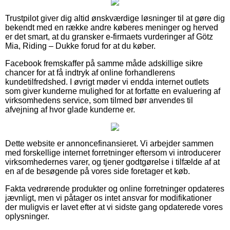
Trustpilot giver dig altid ønskværdige løsninger til at gøre dig
bekendt med en række andre køberes meninger og herved
er det smart, at du gransker e-firmaets vurderinger af Götz
Mia, Riding – Dukke forud for at du køber.
Facebook fremskaffer på samme måde adskillige sikre
chancer for at få indtryk af online forhandlerens
kundetilfredshed. I øvrigt møder vi endda internet outlets
som giver kunderne mulighed for at forfatte en evaluering af
virksomhedens service, som tilmed bør anvendes til
afvejning af hvor glade kunderne er.
Dette website er annoncefinansieret. Vi arbejder sammen
med forskellige internet forretninger eftersom vi introducerer
virksomhedernes varer, og tjener godtgørelse i tilfælde af at
en af de besøgende på vores side foretager et køb.
Fakta vedrørende produkter og online forretninger opdateres
jævnligt, men vi påtager os intet ansvar for modifikationer
der muligvis er lavet efter at vi sidste gang opdaterede vores
oplysninger.