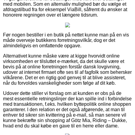
med mobilen. Som en alternativ mulighed bør du vælge et
afdragstilbud fra for eksempel ViaBill, såfremt du ønsker at
honorere regningen over et længere tidsrum.
Før nogen bestiller i en butik på nettet kunne man på en vis
måde overveje butikkens forretningsvilkår, dog er det
almindeligvis en omfattende opgave.
Alternativet kunne måske være at kigge hvorvidt online
virksomheden er tilsluttet e-mærket, da det skulle være et
bevis på at online forretningen forstår dansk lovgivning,
udover at internet firmaet ofte ses til af fagfolk som behersker
vilkårene. Det er en rigtig god genvej til at blive assisteret,
når du forvoldes vanskeligheder som følge af dit køb.
Udover dette stiller vi forslag om at kunden er obs på de
mest essentielle retningslinjer der kan spille ind i forbindelse
med transaktionen, f.eks. hvilken byttepolitik online shoppen
garanterer. I den relation er det også afgørende, at man til
enhver tid sikrer sin kvittering på e-mail, så man senere vil
kunne bekræfte sin shopping af Götz Mia, Riding – Dukke,
hvad end du skal købe en gave til en herre eller dame.