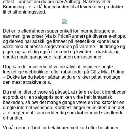
oftest – uanset om du bor nær Aalborg, Nakskov eller
Bramming – er at få fragtmanden til at levere dine produkter
til et afhentningssted.
Det er jo efterhånden super enkelt for internetbrugere at
sammenligne priser (via fx PriceRunner) på diverse e-shops,
og derved har adskillige firmaer på nettet ikke kunne lade
være med at presse salgsværdien på varerne – til drenge og
piger, og samtidig også til mænd og kvinder – drastisk, og
endda nogle gange yde fragt uden omkostninger.
Dog kan det imidlertid blive lukrativt at inspicere nogle
forskellige webbutikker efter rabatkoder på Götz Mia, Riding
– Dukke før du køber, sådan at du er sikker på at modtage
den mest attraktive pris.
Du må imidlertid være så påvagt, at når en e-butik frembyder
et produkt til en salgspris som kan virke helt fantastisk
beskeden, så bør det mange gange være en indikator for en
uægte internet webshop. Kortbestillinger er imidlertid en del
af et reglement, som redder dig som køber imod svindlende
e-handler.
Vi går generelt ind for betalinger med kort eller betalinger