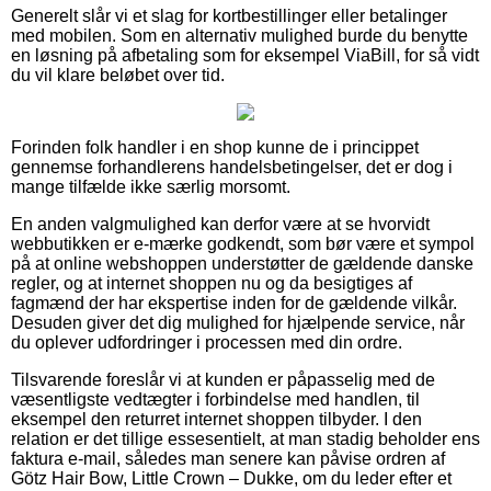
Generelt slår vi et slag for kortbestillinger eller betalinger
med mobilen. Som en alternativ mulighed burde du benytte
en løsning på afbetaling som for eksempel ViaBill, for så vidt
du vil klare beløbet over tid.
Forinden folk handler i en shop kunne de i princippet
gennemse forhandlerens handelsbetingelser, det er dog i
mange tilfælde ikke særlig morsomt.
En anden valgmulighed kan derfor være at se hvorvidt
webbutikken er e-mærke godkendt, som bør være et sympol
på at online webshoppen understøtter de gældende danske
regler, og at internet shoppen nu og da besigtiges af
fagmænd der har ekspertise inden for de gældende vilkår.
Desuden giver det dig mulighed for hjælpende service, når
du oplever udfordringer i processen med din ordre.
Tilsvarende foreslår vi at kunden er påpasselig med de
væsentligste vedtægter i forbindelse med handlen, til
eksempel den returret internet shoppen tilbyder. I den
relation er det tillige essesentielt, at man stadig beholder ens
faktura e-mail, således man senere kan påvise ordren af
Götz Hair Bow, Little Crown – Dukke, om du leder efter et