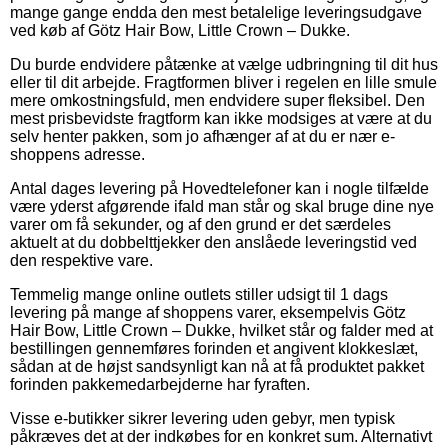
mange gange endda den mest betalelige leveringsudgave
ved køb af Götz Hair Bow, Little Crown – Dukke.
Du burde endvidere påtænke at vælge udbringning til dit hus
eller til dit arbejde. Fragtformen bliver i regelen en lille smule
mere omkostningsfuld, men endvidere super fleksibel. Den
mest prisbevidste fragtform kan ikke modsiges at være at du
selv henter pakken, som jo afhænger af at du er nær e-
shoppens adresse.
Antal dages levering på Hovedtelefoner kan i nogle tilfælde
være yderst afgørende ifald man står og skal bruge dine nye
varer om få sekunder, og af den grund er det særdeles
aktuelt at du dobbelttjekker den anslåede leveringstid ved
den respektive vare.
Temmelig mange online outlets stiller udsigt til 1 dags
levering på mange af shoppens varer, eksempelvis Götz
Hair Bow, Little Crown – Dukke, hvilket står og falder med at
bestillingen gennemføres forinden et angivent klokkeslæt,
sådan at de højst sandsynligt kan nå at få produktet pakket
forinden pakkemedarbejderne har fyraften.
Visse e-butikker sikrer levering uden gebyr, men typisk
påkræves det at der indkøbes for en konkret sum. Alternativt