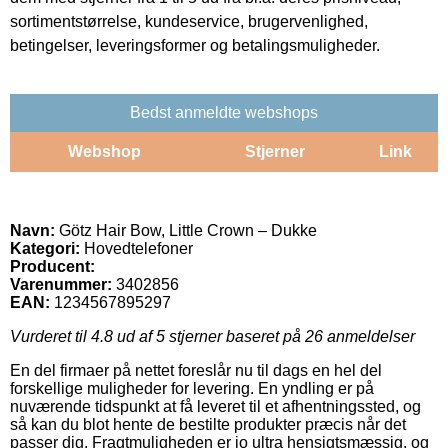
sortimentstørrelse, kundeservice, brugervenlighed,
betingelser, leveringsformer og betalingsmuligheder.
Bedst anmeldte webshops
Webshop
Stjerner
Link
Navn:
Götz Hair Bow, Little Crown – Dukke
Kategori:
Hovedtelefoner
Producent:
Varenummer:
3402856
EAN:
1234567895297
Vurderet til
4.8
ud af 5 stjerner baseret på
26
anmeldelser
En del firmaer på nettet foreslår nu til dags en hel del
forskellige muligheder for levering. En yndling er på
nuværende tidspunkt at få leveret til et afhentningssted, og
så kan du blot hente de bestilte produkter præcis når det
passer dig. Fragtmuligheden er jo ultra hensigtsmæssig, og