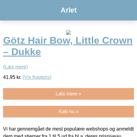
Arlet
Götz Hair Bow, Little Crown
– Dukke
(Læs mere)
41.95
kr.
(Vis fragtpris)
Læs mere »
Køb nu »
Vi har gennemgået de mest populære webshops og anmeldt
dem med stjerner fra 1 til 5 ud fra bl.a. deres prisniveau,