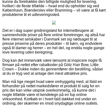
kunne du foretrække den billigste mulighed for levering,
hvilket i de fleste tilfælde – hvad end du opholder sig ved
København, Brønderslev eller Bramming – vil være at få kørt
produkterne til et udleveringssted.
Det er i dag super gnidningsløst for internetbrugere at
sammenholde priser på flere online forretninger, og altså har
flere internet selskaber i Danmark set sig nødsaget til at
presse priserne på deres produkter – til børn, og endvidere
også til damer og herrer – en hel del, og endda nogle gange
love levering uden beregning.
Dog kan det immervæk være lønsomt at inspicere nogle få
firmaer på nettet efter rabatkoder på Götz Hair Bow, Little
Crown – Dukke inden du gennemfører din bestilling, sådan
at du er tryg ved at antage den mest attraktive pris.
Man må lige meget hvad være omhyggelig med, at ifald en
forhandler på nettet markedsfører et produkt til salg for en
pris der kan virke utopisk overkommelig, så kunne det i
nogle tilfælde være et kendetegn på en fup online
virksomhed. Kortkøb er i hvert fald dækket ind under en
ordning, der skærmer en imod snydagtige online outlets.