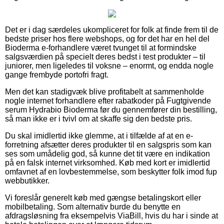
Det er i dag særdeles ukompliceret for folk at finde frem til de
bedste priser hos flere webshops, og for det har en hel del
Bioderma e-forhandlere været tvunget til at formindske
salgsværdien på specielt deres bedst i test produkter – til
juniorer, men ligeledes til voksne – enormt, og endda nogle
gange frembyde portofri fragt.
Men det kan stadigvæk blive profitabelt at sammenholde
nogle internet forhandlere efter rabatkoder på Fugtgivende
serum Hydrabio Bioderma før du gennemfører din bestilling,
så man ikke er i tvivl om at skaffe sig den bedste pris.
Du skal imidlertid ikke glemme, at i tilfælde af at en e-
forretning afsætter deres produkter til en salgspris som kan
ses som umådelig god, så kunne det tit være en indikation
på en falsk internet virksomhed. Køb med kort er imidlertid
omfavnet af en lovbestemmelse, som beskytter folk imod fup
webbutikker.
Vi foreslår generelt køb med gængse betalingskort eller
mobilbetaling. Som alternativ burde du benytte en
afdragsløsning fra eksempelvis ViaBill, hvis du har i sinde at