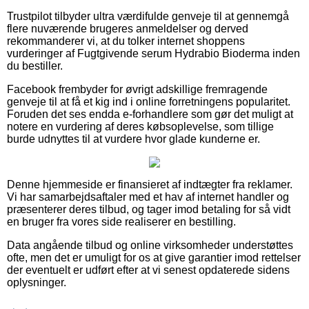
Trustpilot tilbyder ultra værdifulde genveje til at gennemgå
flere nuværende brugeres anmeldelser og derved
rekommanderer vi, at du tolker internet shoppens
vurderinger af Fugtgivende serum Hydrabio Bioderma inden
du bestiller.
Facebook frembyder for øvrigt adskillige fremragende
genveje til at få et kig ind i online forretningens popularitet.
Foruden det ses endda e-forhandlere som gør det muligt at
notere en vurdering af deres købsoplevelse, som tillige
burde udnyttes til at vurdere hvor glade kunderne er.
Denne hjemmeside er finansieret af indtægter fra reklamer.
Vi har samarbejdsaftaler med et hav af internet handler og
præsenterer deres tilbud, og tager imod betaling for så vidt
en bruger fra vores side realiserer en bestilling.
Data angående tilbud og online virksomheder understøttes
ofte, men det er umuligt for os at give garantier imod rettelser
der eventuelt er udført efter at vi senest opdaterede sidens
oplysninger.