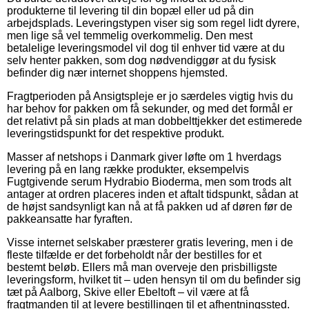
produkterne til levering til din bopæl eller ud på din
arbejdsplads. Leveringstypen viser sig som regel lidt dyrere,
men lige så vel temmelig overkommelig. Den mest
betalelige leveringsmodel vil dog til enhver tid være at du
selv henter pakken, som dog nødvendiggør at du fysisk
befinder dig nær internet shoppens hjemsted.
Fragtperioden på Ansigtspleje er jo særdeles vigtig hvis du
har behov for pakken om få sekunder, og med det formål er
det relativt på sin plads at man dobbelttjekker det estimerede
leveringstidspunkt for det respektive produkt.
Masser af netshops i Danmark giver løfte om 1 hverdags
levering på en lang række produkter, eksempelvis
Fugtgivende serum Hydrabio Bioderma, men som trods alt
antager at ordren placeres inden et aftalt tidspunkt, sådan at
de højst sandsynligt kan nå at få pakken ud af døren før de
pakkeansatte har fyraften.
Visse internet selskaber præsterer gratis levering, men i de
fleste tilfælde er det forbeholdt når der bestilles for et
bestemt beløb. Ellers må man overveje den prisbilligste
leveringsform, hvilket tit – uden hensyn til om du befinder sig
tæt på Aalborg, Skive eller Ebeltoft – vil være at få
fragtmanden til at levere bestillingen til et afhentningssted.