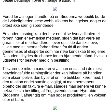
betale betalingen over et længere tidsrum.
Forud for at nogen handler på en Bioderma webbutik burde
de i virkeligheden læse webbutikkens betingelser, dog er det
oftest ikke særlig spændende.
En anden løsning kan derfor være at se hvorvidt internet
forretningen er e-mærket medlem, siden det bør være en
garanti for at e-forhandleren lever op til de danske love,
tillige med at internet forhandleren fra tid til anden
gennemses af eksperter som har nøje kendskab til reglerne.
Desuden tilbydes du chance for en hjælpende hånd, hvis du
udsættes for besvær med din bestilling.
Tilsvarende rekommanderer vi at man er sat ind i de mest
betydningsfulde retningslinjer der kan influere på handlen,
som eksempelvis den bytteret online butikken kører med. I
den relation er det samtidig vigtigt, at man permanent
bibeholder sin faktura e-mail, således man senere vil kunne
bekræfte sin bestilling af Fugtgivende serum Hydrabio
Bioderma, uafhængig om man søger produkter til en voksen
eller et barn.