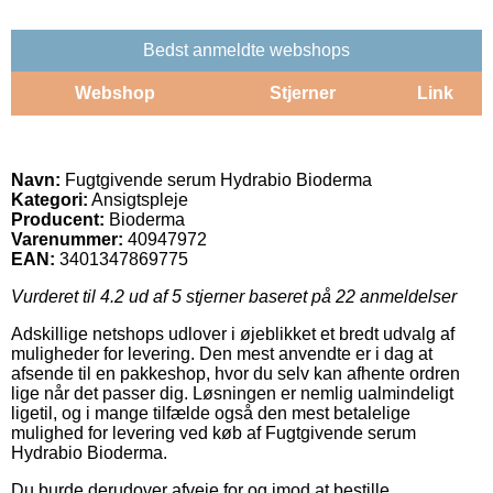
Bedst anmeldte webshops
Webshop
Stjerner
Link
Navn:
Fugtgivende serum Hydrabio Bioderma
Kategori:
Ansigtspleje
Producent:
Bioderma
Varenummer:
40947972
EAN:
3401347869775
Vurderet til
4.2
ud af 5 stjerner baseret på
22
anmeldelser
Adskillige netshops udlover i øjeblikket et bredt udvalg af
muligheder for levering. Den mest anvendte er i dag at
afsende til en pakkeshop, hvor du selv kan afhente ordren
lige når det passer dig. Løsningen er nemlig ualmindeligt
ligetil, og i mange tilfælde også den mest betalelige
mulighed for levering ved køb af Fugtgivende serum
Hydrabio Bioderma.
Du burde derudover afveje for og imod at bestille