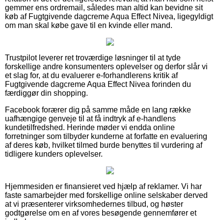
gemmer ens ordremail, således man altid kan bevidne sit
køb af Fugtgivende dagcreme Aqua Effect Nivea, ligegyldigt
om man skal købe gave til en kvinde eller mand.
Trustpilot leverer ret troværdige løsninger til at tyde
forskellige andre konsumenters oplevelser og derfor slår vi
et slag for, at du evaluerer e-forhandlerens kritik af
Fugtgivende dagcreme Aqua Effect Nivea forinden du
færdiggør din shopping.
Facebook forærer dig på samme måde en lang række
uafhængige genveje til at få indtryk af e-handlens
kundetilfredshed. Herinde møder vi endda online
forretninger som tilbyder kunderne at forfatte en evaluering
af deres køb, hvilket tilmed burde benyttes til vurdering af
tidligere kunders oplevelser.
Hjemmesiden er finansieret ved hjælp af reklamer. Vi har
faste samarbejder med forskellige online selskaber derved
at vi præsenterer virksomhedernes tilbud, og høster
godtgørelse om en af vores besøgende gennemfører et