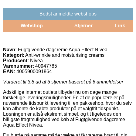
Bedst anmeldte webshops
Webshop
Stjerner
Link
Navn:
Fugtgivende dagcreme Aqua Effect Nivea
Kategori:
Anti-wrinkle and moisturising creams
Producent:
Nivea
Varenummer:
40947785
EAN:
4005900091864
Vurderet til
3.8
ud af 5 stjerner baseret på
6
anmeldelser
Adskillige internet outlets tilbyder nu om dage mange
forskellige leveringsmuligheder. En af de populære er på
nuværende tidspunkt levering til en pakkeshop, hvor du selv
kan afhente de købte produkter på et valgfrit tidspunkt.
Løsningen er altså ekstremt simpel, og tit ligeledes den
billigste fragtmulighed ved køb af Fugtgivende dagcreme
Aqua Effect Nivea.
Du burde på samme måde vælge at få varerne bragt til din