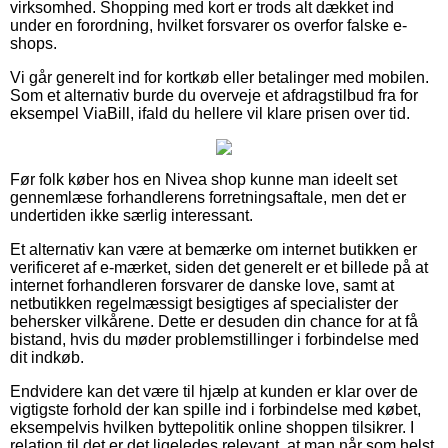
virksomhed. Shopping med kort er trods alt dækket ind
under en forordning, hvilket forsvarer os overfor falske e-
shops.
Vi går generelt ind for kortkøb eller betalinger med mobilen.
Som et alternativ burde du overveje et afdragstilbud fra for
eksempel ViaBill, ifald du hellere vil klare prisen over tid.
Før folk køber hos en Nivea shop kunne man ideelt set
gennemlæse forhandlerens forretningsaftale, men det er
undertiden ikke særlig interessant.
Et alternativ kan være at bemærke om internet butikken er
verificeret af e-mærket, siden det generelt er et billede på at
internet forhandleren forsvarer de danske love, samt at
netbutikken regelmæssigt besigtiges af specialister der
behersker vilkårene. Dette er desuden din chance for at få
bistand, hvis du møder problemstillinger i forbindelse med
dit indkøb.
Endvidere kan det være til hjælp at kunden er klar over de
vigtigste forhold der kan spille ind i forbindelse med købet,
eksempelvis hvilken byttepolitik online shoppen tilsikrer. I
relation til det er det ligeledes relevant, at man når som helst