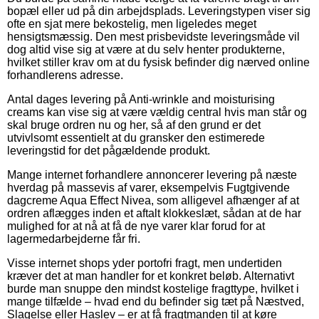
bopæl eller ud på din arbejdsplads. Leveringstypen viser sig
ofte en sjat mere bekostelig, men ligeledes meget
hensigtsmæssig. Den mest prisbevidste leveringsmåde vil
dog altid vise sig at være at du selv henter produkterne,
hvilket stiller krav om at du fysisk befinder dig nærved online
forhandlerens adresse.
Antal dages levering på Anti-wrinkle and moisturising
creams kan vise sig at være vældig central hvis man står og
skal bruge ordren nu og her, så af den grund er det
utvivlsomt essentielt at du gransker den estimerede
leveringstid for det pågældende produkt.
Mange internet forhandlere annoncerer levering på næste
hverdag på massevis af varer, eksempelvis Fugtgivende
dagcreme Aqua Effect Nivea, som alligevel afhænger af at
ordren aflægges inden et aftalt klokkeslæt, sådan at de har
mulighed for at nå at få de nye varer klar forud for at
lagermedarbejderne får fri.
Visse internet shops yder portofri fragt, men undertiden
kræver det at man handler for et konkret beløb. Alternativt
burde man snuppe den mindst kostelige fragttype, hvilket i
mange tilfælde – hvad end du befinder sig tæt på Næstved,
Slagelse eller Haslev – er at få fragtmanden til at køre