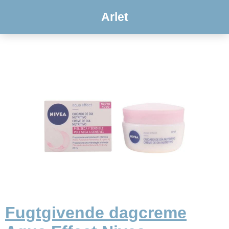
Arlet
Fugtgivende dagcreme