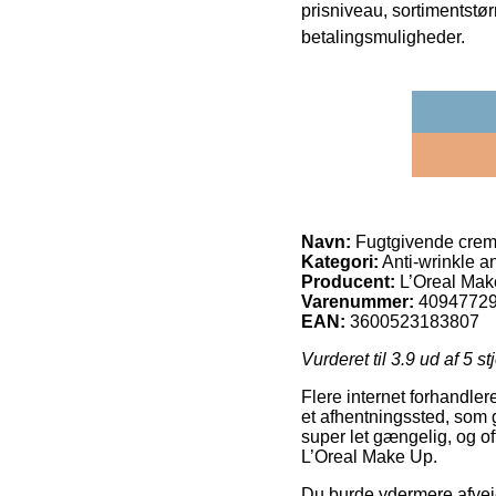
prisniveau, sortimentstø
betalingsmuligheder.
Navn:
Fugtgivende crem
Kategori:
Anti-wrinkle a
Producent:
L’Oreal Ma
Varenummer:
4094772
EAN:
3600523183807
Vurderet til
3.9
ud af 5 st
Flere internet forhandler
et afhentningssted, som g
super let gængelig, og o
L’Oreal Make Up.
Du burde ydermere afveje 