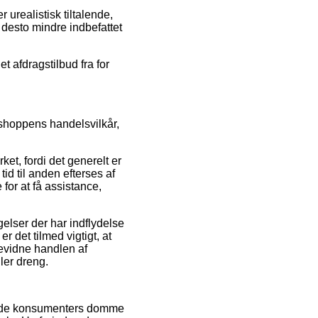
 urealistisk tiltalende,
desto mindre indbefattet
t afdragstilbud fra for
shoppens handelsvilkår,
t, fordi det generelt er
id til anden efterses af
for at få assistance,
elser der har indflydelse
 det tilmed vigtigt, at
evidne handlen af
ler dreng.
erende konsumenters domme