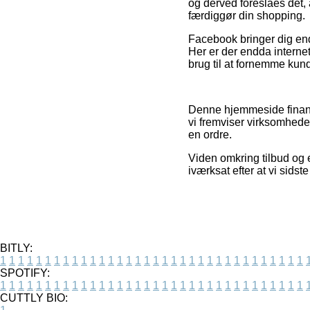
og derved foreslåes det,
færdiggør din shopping.
Facebook bringer dig end
Her er der endda interne
brug til at fornemme kund
Denne hjemmeside finans
vi fremviser virksomhede
en ordre.
Viden omkring tilbud og e
iværksat efter at vi sid
BITLY:
1
1
1
1
1
1
1
1
1
1
1
1
1
1
1
1
1
1
1
1
1
1
1
1
1
1
1
1
1
1
1
1
1
1
SPOTIFY:
1
1
1
1
1
1
1
1
1
1
1
1
1
1
1
1
1
1
1
1
1
1
1
1
1
1
1
1
1
1
1
1
1
1
CUTTLY BIO: