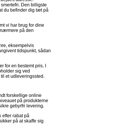
mertefri. Den billigste
t du befinder dig tæt på
t vi har brug for dine
r nærmere på den
umre, eksempelvis
ngivent tidspunkt, sådan
r for en bestemt pris. I
pholder sig ved
 til et udleveringssted.
dt forskellige online
niveauet på produkterne
kre gebyrfri levering.
 efter rabat på
kker på at skaffe sig