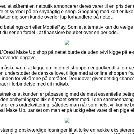
r, at såfremt en netbutik annoncerer deres varer til en pris der er
re et symbol på en snydagtig e-shop. Shopping med kort er ikke 
støtter dig som kunde overfor fup forhandlere på nettet.
ed betalingskort eller MobilePay. Som et alternativ kan du vælge e
 du ser en fordel i at finansiere beløbet over en periode.
’Oreal Make Up shop på nettet burde de uden tvivl kigge på e-
skrævende opgave.
åske være at kigge om internet shoppen er godkendt af e-mærke
n understøtter de danske love, tillige med at online shoppen fra t
e inden for vilkårene på området. Derudover giver det dig chance 
er i forbindelse med dit indkøb.
oretrække at kunden er påpasselig med de mest essentielle beting
 den ombytningspolitik e-firmaet kører med. I den sammenhæng er
rer ens ordrekvittering, således man når som helst vil kunne b
l Make Up, uanset om man er på udkig efter varer til en pige el
fuldstændig ønskværdige løsninger til at tolke en række eksist