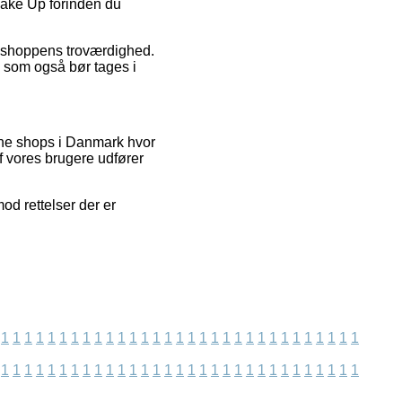
Make Up forinden du
t shoppens troværdighed.
, som også bør tages i
ine shops i Danmark hvor
f vores brugere udfører
od rettelser der er
1
1
1
1
1
1
1
1
1
1
1
1
1
1
1
1
1
1
1
1
1
1
1
1
1
1
1
1
1
1
1
1
1
1
1
1
1
1
1
1
1
1
1
1
1
1
1
1
1
1
1
1
1
1
1
1
1
1
1
1
1
1