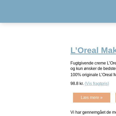
L’Oreal Ma
Fugtgivende creme L’Orea
og kun ønsker de bedste k
100% originale L’Oreal
98.8
kr.
(Vis fragtpris)
Læs mere »
Vi har gennemgået de mes