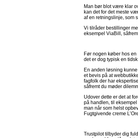
Man bør blot være klar ove
kan det for det meste væ
af en retningslinje, som 
Vi tilråder bestillinger m
eksempel ViaBill, såfremt
Før nogen køber hos en L
det er dog typisk en tid
En anden løsning kunne m
et bevis på at webbutikke
fagfolk der har ekspertis
såfremt du møder dilemma
Udover dette er det at f
på handlen, til eksempel
man når som helst opbeva
Fugtgivende creme L’Orea
Trustpilot tilbyder dig 