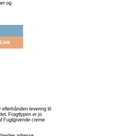
mer og
Link
 efterhånden levering til
et. Fragttypen er jo
 af Fugtgivende creme
arbejdes adresse.