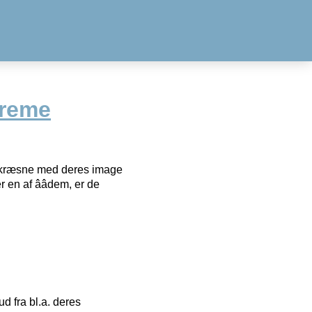
creme
er kræsne med deres image
n af ââdem, er de
 fra bl.a. deres