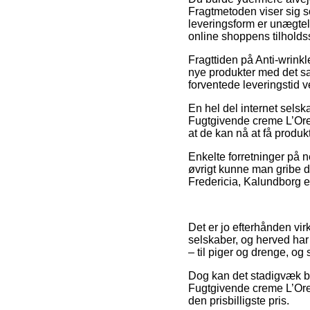
Fragtmetoden viser sig s
leveringsform er unægtel
online shoppens tilholds
Fragttiden på Anti-wrink
nye produkter med det s
forventede leveringstid v
En hel del internet sels
Fugtgivende creme L’Orea
at de kan nå at få produkt
Enkelte forretninger på ne
øvrigt kunne man gribe d
Fredericia, Kalundborg ell
Det er jo efterhånden vir
selskaber, og herved har
– til piger og drenge, og
Dog kan det stadigvæk bl
Fugtgivende creme L’Orea
den prisbilligste pris.