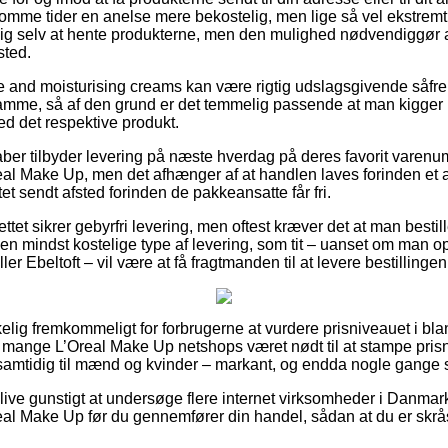
omme tider en anelse mere bekostelig, men lige så vel ekstremt s
ig selv at hente produkterne, men den mulighed nødvendiggør a
sted.
le and moisturising creams kan være rigtig udslagsgivende såfrem
amme, så af den grund er det temmelig passende at man kigge
ed det respektive produkt.
kaber tilbyder levering på næste hverdag på deres favorit varen
l Make Up, men det afhænger af at handlen laves forinden et a
et sendt afsted forinden de pakkeansatte får fri.
ttet sikrer gebyrfri levering, men oftest kræver det at man bestille
en mindst kostelige type af levering, som tit – uanset om man o
er Ebeltoft – vil være at få fragtmanden til at levere bestillingen
kelig fremkommeligt for forbrugerne at vurdere prisniveauet i blan
 mange L’Oreal Make Up netshops været nødt til at stampe pris
 samtidig til mænd og kvinder – markant, og endda nogle gange si
ive gunstigt at undersøge flere internet virksomheder i Danmark
l Make Up før du gennemfører din handel, sådan at du er skråsi