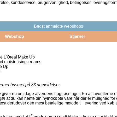
rrelse, kundeservice, brugervenlighed, betingelser, leveringsfor
Bedst anmeldte webshops
Webshop
Stjerner
e L’Oreal Make Up
nd moisturising creams
ke Up
9
jerner baseret på
33
anmeldelser
e giver nu om dage alverdens fragtløsninger. En af favoritterne er
ør at du kan hente din nyindkøbte vare når der er mulighed for d
ftest derudover den mest betalelige metode til levering ved køb
for og imod at få produkterne sendt til din adresse eller til dit 