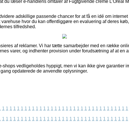
 at du læser e-handlens omtaler af Fugtgivende creme L’Oreal 
videre adskillige passende chancer for at få en idé om interne
t varehuse hvor du kan offentliggøre en evaluering af deres køb
ernes tilfredshed.
ieres af reklamer. Vi har tætte samarbejder med en række onl
rnes varer, og indhenter provision under forudsætning af at en a
-shops vedligeholdes hyppigt, men vi kan ikke give garantier im
ste gang opdaterede de anvendte oplysninger.
1
1
1
1
1
1
1
1
1
1
1
1
1
1
1
1
1
1
1
1
1
1
1
1
1
1
1
1
1
1
1
1
1
1
1
1
1
1
1
1
1
1
1
1
1
1
1
1
1
1
1
1
1
1
1
1
1
1
1
1
1
1
1
1
1
1
1
1
1
1