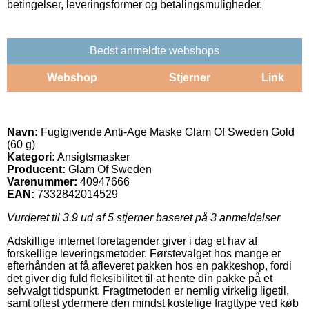
betingelser, leveringsformer og betalingsmuligheder.
Bedst anmeldte webshops
Webshop
Stjerner
Link
Navn:
Fugtgivende Anti-Age Maske Glam Of Sweden Gold
(60 g)
Kategori:
Ansigtsmasker
Producent:
Glam Of Sweden
Varenummer:
40947666
EAN:
7332842014529
Vurderet til
3.9
ud af 5 stjerner baseret på
3
anmeldelser
Adskillige internet foretagender giver i dag et hav af
forskellige leveringsmetoder. Førstevalget hos mange er
efterhånden at få afleveret pakken hos en pakkeshop, fordi
det giver dig fuld fleksibilitet til at hente din pakke på et
selvvalgt tidspunkt. Fragtmetoden er nemlig virkelig ligetil,
samt oftest ydermere den mindst kostelige fragttype ved køb