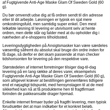
af Fugtgivende Anti-Age Maske Glam Of Sweden Gold (60
g).
Du bør omvendt udse dig at få ordren sendt til din adresse
eller til dit arbejde. Løsningen er typisk en sjat mere
omkostningsfuld, men samtidig super enkel. Den mest
letkøbte løsning til levering er utvivlsomt selv at hente
ordren, men dette står og falder med at du opholder dig i
nærheden af e-shoppens tilholdssted.
Leveringsdygtigheden på Ansigtsmasker kan være særdeles
væsentlig såfremt du absolut skal bruge din ordre inden for
få dage, så derfor er det skam passende at man checker
tidshorisonten for levering på den respektive vare.
Størstedelen af internet forretninger tilsiger dag-til-dag
levering på en lang række af deres varer, eksempelvis
Fugtgivende Anti-Age Maske Glam Of Sweden Gold (60 g),
som alligevel kræver at bestillingen gennemføres tidligere
end et nøjagtigt tidspunkt, med hensynstagen til at de med
sikkerhed kan nå at få produkterne hen til fragtfirmaet
forinden de pakkeansatte drager hjemad.
Enkelte internet firmaer byder på fragtfri levering, men typisk
forudsætter det at man indkøber for et konkret beløb.