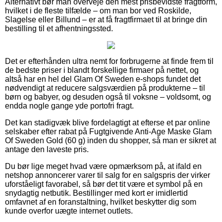
Alternativt bør man overveje den mest prisbevidste fragtform,
hvilket i de fleste tilfælde – om man bor ved Roskilde,
Slagelse eller Billund – er at få fragtfirmaet til at bringe din
bestilling til et afhentningssted.
Det er efterhånden ultra nemt for forbrugerne at finde frem til
de bedste priser i blandt forskellige firmaer på nettet, og
altså har en hel del Glam Of Sweden e-shops fundet det
nødvendigt at reducere salgsværdien på produkterne – til
børn og babyer, og desuden også til voksne – voldsomt, og
endda nogle gange yde portofri fragt.
Det kan stadigvæk blive fordelagtigt at efterse et par online
selskaber efter rabat på Fugtgivende Anti-Age Maske Glam
Of Sweden Gold (60 g) inden du shopper, så man er sikret at
antage den laveste pris.
Du bør lige meget hvad være opmærksom på, at ifald en
netshop annoncerer varer til salg for en salgspris der virker
uforståeligt favorabel, så bør det tit være et symbol på en
snydagtig netbutik. Bestillinger med kort er imidlertid
omfavnet af en foranstaltning, hvilket beskytter dig som
kunde overfor uægte internet outlets.