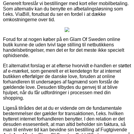
Generelt foreslår vi bestillinger med kort eller mobilbetaling.
Som alternativ kan du benytte en afbetalingsløsning som
f.eks. ViaBill, forudsat du ser en fordel i at dække
omkostningerne over tid.
Forud for at nogen køber på en Glam Of Sweden online
butik kunne de uden tvivl tage stilling til netbutikkens
handelsbetingelser, men det er for det meste ikke specielt
ophidsende.
Et alternativt forslag er at efterse hvorvidt e-handlen er støttet
af e-mærket, som generelt er et kendetegn for at internet
butikken efterfølger de danske love, foruden at online
forhandleren tit undersøges af fagmænd som forstår de
gældende love. Desuden tilbydes du genvej til at blive
hjulpet, når du får udfordringer i processen med din
shopping.
Ligeså tilrådes det at du er vidende om de fundamentale
bestemmelser der gælder for transaktionen, f.eks. hvilken
bytteret internet forhandleren benytter. I den relation er det
desuden essesentielt, at man altid beholder sin faktura, så
man til enhver tid kan bevidne sin bestilling af Fugtgivende