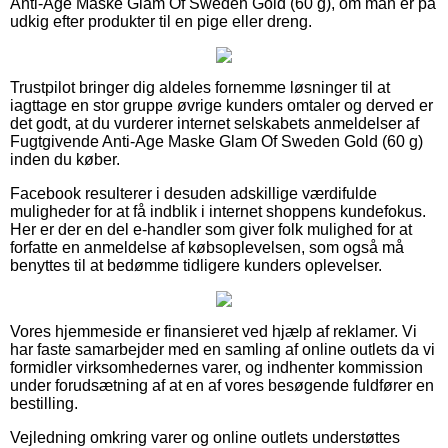
Anti-Age Maske Glam Of Sweden Gold (60 g), om man er på
udkig efter produkter til en pige eller dreng.
Trustpilot bringer dig aldeles fornemme løsninger til at
iagttage en stor gruppe øvrige kunders omtaler og derved er
det godt, at du vurderer internet selskabets anmeldelser af
Fugtgivende Anti-Age Maske Glam Of Sweden Gold (60 g)
inden du køber.
Facebook resulterer i desuden adskillige værdifulde
muligheder for at få indblik i internet shoppens kundefokus.
Her er der en del e-handler som giver folk mulighed for at
forfatte en anmeldelse af købsoplevelsen, som også må
benyttes til at bedømme tidligere kunders oplevelser.
Vores hjemmeside er finansieret ved hjælp af reklamer. Vi
har faste samarbejder med en samling af online outlets da vi
formidler virksomhedernes varer, og indhenter kommission
under forudsætning af at en af vores besøgende fuldfører en
bestilling.
Vejledning omkring varer og online outlets understøttes