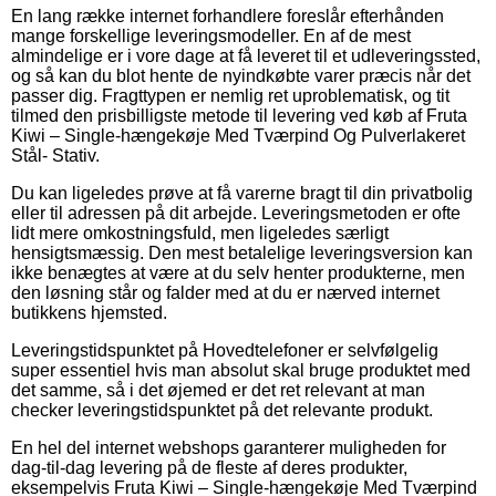
En lang række internet forhandlere foreslår efterhånden
mange forskellige leveringsmodeller. En af de mest
almindelige er i vore dage at få leveret til et udleveringssted,
og så kan du blot hente de nyindkøbte varer præcis når det
passer dig. Fragttypen er nemlig ret uproblematisk, og tit
tilmed den prisbilligste metode til levering ved køb af Fruta
Kiwi – Single-hængekøje Med Tværpind Og Pulverlakeret
Stål- Stativ.
Du kan ligeledes prøve at få varerne bragt til din privatbolig
eller til adressen på dit arbejde. Leveringsmetoden er ofte
lidt mere omkostningsfuld, men ligeledes særligt
hensigtsmæssig. Den mest betalelige leveringsversion kan
ikke benægtes at være at du selv henter produkterne, men
den løsning står og falder med at du er nærved internet
butikkens hjemsted.
Leveringstidspunktet på Hovedtelefoner er selvfølgelig
super essentiel hvis man absolut skal bruge produktet med
det samme, så i det øjemed er det ret relevant at man
checker leveringstidspunktet på det relevante produkt.
En hel del internet webshops garanterer muligheden for
dag-til-dag levering på de fleste af deres produkter,
eksempelvis Fruta Kiwi – Single-hængekøje Med Tværpind