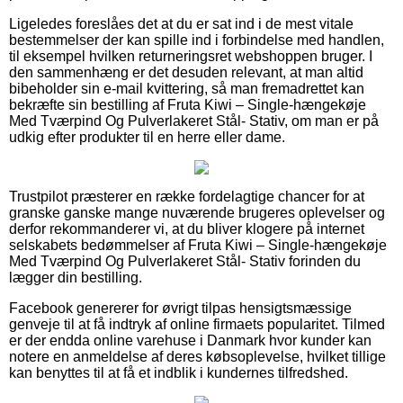
Ligeledes foreslåes det at du er sat ind i de mest vitale
bestemmelser der kan spille ind i forbindelse med handlen,
til eksempel hvilken returneringsret webshoppen bruger. I
den sammenhæng er det desuden relevant, at man altid
bibeholder sin e-mail kvittering, så man fremadrettet kan
bekræfte sin bestilling af Fruta Kiwi – Single-hængekøje
Med Tværpind Og Pulverlakeret Stål- Stativ, om man er på
udkig efter produkter til en herre eller dame.
Trustpilot præsterer en række fordelagtige chancer for at
granske ganske mange nuværende brugeres oplevelser og
derfor rekommanderer vi, at du bliver klogere på internet
selskabets bedømmelser af Fruta Kiwi – Single-hængekøje
Med Tværpind Og Pulverlakeret Stål- Stativ forinden du
lægger din bestilling.
Facebook genererer for øvrigt tilpas hensigtsmæssige
genveje til at få indtryk af online firmaets popularitet. Tilmed
er der endda online varehuse i Danmark hvor kunder kan
notere en anmeldelse af deres købsoplevelse, hvilket tillige
kan benyttes til at få et indblik i kundernes tilfredshed.