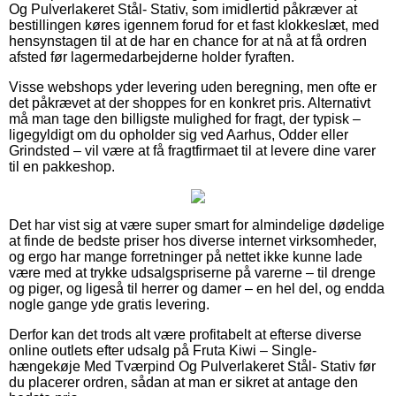
Og Pulverlakeret Stål- Stativ, som imidlertid påkræver at
bestillingen køres igennem forud for et fast klokkeslæt, med
hensynstagen til at de har en chance for at nå at få ordren
afsted før lagermedarbejderne holder fyraften.
Visse webshops yder levering uden beregning, men ofte er
det påkrævet at der shoppes for en konkret pris. Alternativt
må man tage den billigste mulighed for fragt, der typisk –
ligegyldigt om du opholder sig ved Aarhus, Odder eller
Grindsted – vil være at få fragtfirmaet til at levere dine varer
til en pakkeshop.
Det har vist sig at være super smart for almindelige dødelige
at finde de bedste priser hos diverse internet virksomheder,
og ergo har mange forretninger på nettet ikke kunne lade
være med at trykke udsalgspriserne på varerne – til drenge
og piger, og ligeså til herrer og damer – en hel del, og endda
nogle gange yde gratis levering.
Derfor kan det trods alt være profitabelt at efterse diverse
online outlets efter udsalg på Fruta Kiwi – Single-
hængekøje Med Tværpind Og Pulverlakeret Stål- Stativ før
du placerer ordren, sådan at man er sikret at antage den