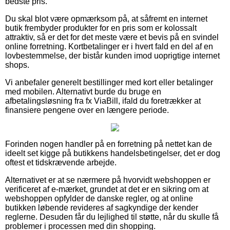
bedste pris.
Du skal blot være opmærksom på, at såfremt en internet
butik frembyder produkter for en pris som er kolossalt
attraktiv, så er det for det meste være et bevis på en svindel
online forretning. Kortbetalinger er i hvert fald en del af en
lovbestemmelse, der bistår kunden imod uoprigtige internet
shops.
Vi anbefaler generelt bestillinger med kort eller betalinger
med mobilen. Alternativt burde du bruge en
afbetalingsløsning fra fx ViaBill, ifald du foretrækker at
finansiere pengene over en længere periode.
Forinden nogen handler på en forretning på nettet kan de
ideelt set kigge på butikkens handelsbetingelser, det er dog
oftest et tidskrævende arbejde.
Alternativet er at se nærmere på hvorvidt webshoppen er
verificeret af e-mærket, grundet at det er en sikring om at
webshoppen opfylder de danske regler, og at online
butikken løbende revideres af sagkyndige der kender
reglerne. Desuden får du lejlighed til støtte, når du skulle få
problemer i processen med din shopping.