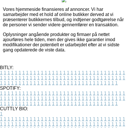
Vores hjemmeside finansieres af annoncer. Vi har
samarbejder med et hold af online butikker derved at vi
præsenterer butikkernes tilbud, og indtjener godtgørelse når
de personer vi sender videre gennemfører en transaktion.
Oplysninger angående produkter og firmaer på nettet
ajourføres hele tiden, men der gives ikke garantier imod
modifikationer der potentielt er udarbejdet efter at vi sidste
gang opdaterede de viste data.
BITLY:
1
1
1
1
1
1
1
1
1
1
1
1
1
1
1
1
1
1
1
1
1
1
1
1
1
1
1
1
1
1
1
1
1
1
1
1
1
1
1
1
1
1
1
1
1
1
1
1
1
1
1
1
1
1
1
1
1
1
1
1
1
1
1
1
1
1
1
1
1
1
1
1
1
1
1
1
1
1
1
1
1
1
1
1
1
1
1
1
1
1
1
1
1
1
1
1
1
1
1
1
SPOTIFY:
1
1
1
1
1
1
1
1
1
1
1
1
1
1
1
1
1
1
1
1
1
1
1
1
1
1
1
1
1
1
1
1
1
1
1
1
1
1
1
1
1
1
1
1
1
1
1
1
1
1
1
1
1
1
1
1
1
1
1
1
1
1
1
1
1
1
1
1
1
1
1
1
1
1
1
1
1
1
1
1
1
1
1
1
1
1
1
1
1
1
1
1
1
1
1
1
1
1
1
1
CUTTLY BIO:
1
1
1
1
1
1
1
1
1
1
1
1
1
1
1
1
1
1
1
1
1
1
1
1
1
1
1
1
1
1
1
1
1
1
1
1
1
1
1
1
1
1
1
1
1
1
1
1
1
1
1
1
1
1
1
1
1
1
1
1
1
1
1
1
1
1
1
1
1