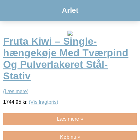
Arlet
Fruta Kiwi – Single-
hængekøje Med Tværpind
Og Pulverlakeret Stål-
Stativ
(Læs mere)
1744.95
kr.
(Vis fragtpris)
Læs mere »
Køb nu »