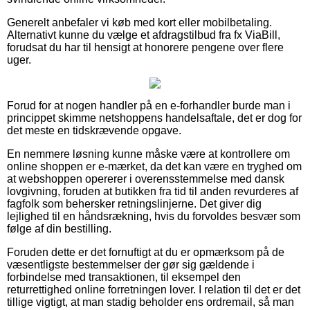
Generelt anbefaler vi køb med kort eller mobilbetaling.
Alternativt kunne du vælge et afdragstilbud fra fx ViaBill,
forudsat du har til hensigt at honorere pengene over flere
uger.
Forud for at nogen handler på en e-forhandler burde man i
princippet skimme netshoppens handelsaftale, det er dog for
det meste en tidskrævende opgave.
En nemmere løsning kunne måske være at kontrollere om
online shoppen er e-mærket, da det kan være en tryghed om
at webshoppen opererer i overensstemmelse med dansk
lovgivning, foruden at butikken fra tid til anden revurderes af
fagfolk som behersker retningslinjerne. Det giver dig
lejlighed til en håndsrækning, hvis du forvoldes besvær som
følge af din bestilling.
Foruden dette er det fornuftigt at du er opmærksom på de
væsentligste bestemmelser der gør sig gældende i
forbindelse med transaktionen, til eksempel den
returrettighed online forretningen lover. I relation til det er det
tillige vigtigt, at man stadig beholder ens ordremail, så man