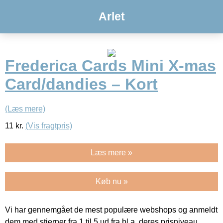
Arlet
Frederica Cards Mini X-mas
Card/dandies – Kort
(Læs mere)
11
kr.
(Vis fragtpris)
Læs mere »
Køb nu »
Vi har gennemgået de mest populære webshops og anmeldt
dem med stjerner fra 1 til 5 ud fra bl.a. deres prisniveau,