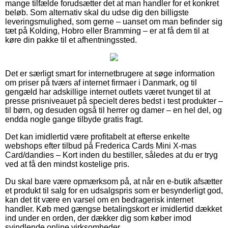
mange tilfælde forudsætter det at man handler for et konkret
beløb. Som alternativ skal du udse dig den billigste
leveringsmulighed, som gerne – uanset om man befinder sig
tæt på Kolding, Hobro eller Bramming – er at få dem til at
køre din pakke til et afhentningssted.
Det er særligt smart for internetbrugere at søge information
om priser på tværs af internet firmaer i Danmark, og til
gengæld har adskillige internet outlets været tvunget til at
presse prisniveauet på specielt deres bedst i test produkter –
til børn, og desuden også til herrer og damer – en hel del, og
endda nogle gange tilbyde gratis fragt.
Det kan imidlertid være profitabelt at efterse enkelte
webshops efter tilbud på Frederica Cards Mini X-mas
Card/dandies – Kort inden du bestiller, således at du er tryg
ved at få den mindst kostelige pris.
Du skal bare være opmærksom på, at når en e-butik afsætter
et produkt til salg for en udsalgspris som er besynderligt god,
kan det tit være en varsel om en bedragerisk internet
handler. Køb med gængse betalingskort er imidlertid dækket
ind under en orden, der dækker dig som køber imod
svindlende online virksomheder.