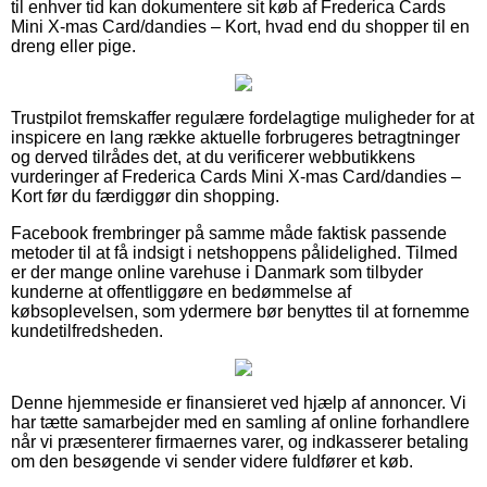
til enhver tid kan dokumentere sit køb af Frederica Cards
Mini X-mas Card/dandies – Kort, hvad end du shopper til en
dreng eller pige.
Trustpilot fremskaffer regulære fordelagtige muligheder for at
inspicere en lang række aktuelle forbrugeres betragtninger
og derved tilrådes det, at du verificerer webbutikkens
vurderinger af Frederica Cards Mini X-mas Card/dandies –
Kort før du færdiggør din shopping.
Facebook frembringer på samme måde faktisk passende
metoder til at få indsigt i netshoppens pålidelighed. Tilmed
er der mange online varehuse i Danmark som tilbyder
kunderne at offentliggøre en bedømmelse af
købsoplevelsen, som ydermere bør benyttes til at fornemme
kundetilfredsheden.
Denne hjemmeside er finansieret ved hjælp af annoncer. Vi
har tætte samarbejder med en samling af online forhandlere
når vi præsenterer firmaernes varer, og indkasserer betaling
om den besøgende vi sender videre fuldfører et køb.