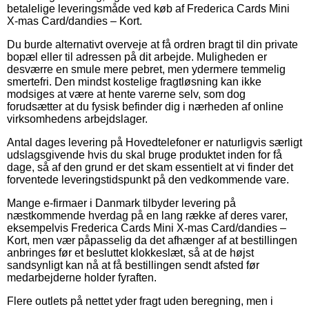
betalelige leveringsmåde ved køb af Frederica Cards Mini
X-mas Card/dandies – Kort.
Du burde alternativt overveje at få ordren bragt til din private
bopæl eller til adressen på dit arbejde. Muligheden er
desværre en smule mere pebret, men ydermere temmelig
smertefri. Den mindst kostelige fragtløsning kan ikke
modsiges at være at hente varerne selv, som dog
forudsætter at du fysisk befinder dig i nærheden af online
virksomhedens arbejdslager.
Antal dages levering på Hovedtelefoner er naturligvis særligt
udslagsgivende hvis du skal bruge produktet inden for få
dage, så af den grund er det skam essentielt at vi finder det
forventede leveringstidspunkt på den vedkommende vare.
Mange e-firmaer i Danmark tilbyder levering på
næstkommende hverdag på en lang række af deres varer,
eksempelvis Frederica Cards Mini X-mas Card/dandies –
Kort, men vær påpasselig da det afhænger af at bestillingen
anbringes før et besluttet klokkeslæt, så at de højst
sandsynligt kan nå at få bestillingen sendt afsted før
medarbejderne holder fyraften.
Flere outlets på nettet yder fragt uden beregning, men i