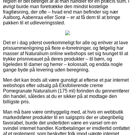
reglen er det betinget af at man handler for en præcis sum. I
øvrigt burde man foretrække den mindst kostelige
fragtløsning, der ofte – hvad end man befinder sig nær
Aalborg, Aabenraa eller Sorø – er at få dem til at bringe
pakken til et udleveringssted.
Det er i dag yderst overkommeligt for alle og enhver at lave
prissammenligning på flere e-forretninger, og følgelig har
masser af Naturalium online webshops set sig tvunget til at
trykke prisniveauet på deres produkter – til børn, og
ligeledes til damer og herrer – kolossalt, og endda nogle
gange byde på levering uden beregning.
Men det kan trods alt være gunstigt at efterse et par internet
webshops efter udsalg på Eksfolierende creme
Pomegranate Naturalium (175 ml) forinden du gennemfører
din handel, således at du er sikker på at modtage den
billigste pris.
Man må bare være omhyggelig med, at hvis en webbutik
markedsfører produkter til en salgspris der er ubegribelig
favorabel, burde det undertiden være en varsel om en
svindel internet handler. Kortbetalinger er imidlertid omfattet
af et reglement, som beskytter folk imod uægte internet