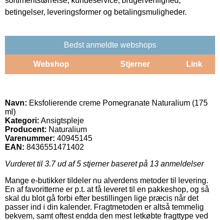
sortimentstørrelse, kundeservice, brugervenlighed,
betingelser, leveringsformer og betalingsmuligheder.
Bedst anmeldte webshops
Webshop
Stjerner
Link
Navn:
Eksfolierende creme Pomegranate Naturalium (175
ml)
Kategori:
Ansigtspleje
Producent:
Naturalium
Varenummer:
40945145
EAN:
8436551471402
Vurderet til
3.7
ud af 5 stjerner baseret på
13
anmeldelser
Mange e-butikker tildeler nu alverdens metoder til levering.
En af favoritterne er p.t. at få leveret til en pakkeshop, og så
skal du blot gå forbi efter bestillingen lige præcis når det
passer ind i din kalender. Fragtmetoden er altså temmelig
bekvem, samt oftest endda den mest letkøbte fragttype ved