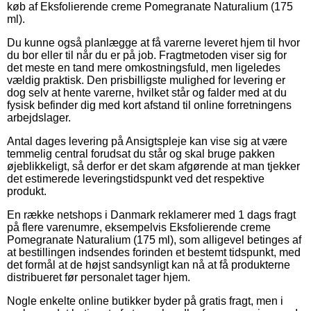
køb af Eksfolierende creme Pomegranate Naturalium (175
ml).
Du kunne også planlægge at få varerne leveret hjem til hvor
du bor eller til når du er på job. Fragtmetoden viser sig for
det meste en tand mere omkostningsfuld, men ligeledes
vældig praktisk. Den prisbilligste mulighed for levering er
dog selv at hente varerne, hvilket står og falder med at du
fysisk befinder dig med kort afstand til online forretningens
arbejdslager.
Antal dages levering på Ansigtspleje kan vise sig at være
temmelig central forudsat du står og skal bruge pakken
øjeblikkeligt, så derfor er det skam afgørende at man tjekker
det estimerede leveringstidspunkt ved det respektive
produkt.
En række netshops i Danmark reklamerer med 1 dags fragt
på flere varenumre, eksempelvis Eksfolierende creme
Pomegranate Naturalium (175 ml), som alligevel betinges af
at bestillingen indsendes forinden et bestemt tidspunkt, med
det formål at de højst sandsynligt kan nå at få produkterne
distribueret før personalet tager hjem.
Nogle enkelte online butikker byder på gratis fragt, men i