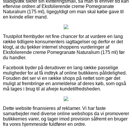
stadigvæk sikrer sin kvitteringsmail, så man til enhver tid kan
eftervise ordren af Eksfolierende creme Pomegranate
Naturalium (175 ml), ligegyldigt om man skal købe gave til
en kvinde eller mand.
Trustpilot frembyder ret fine chancer for at vurdere en lang
række tidligere konsumenters iagttagelser og derfor er det
klogt, at du tjekker internet shoppens vurderinger af
Eksfolierende creme Pomegranate Naturalium (175 ml) før
du handler.
Facebook byder på derudover en lang række passelige
muligheder for at få indtryk af online butikkens pålidelighed.
Foruden det ser vi en række shops på nettet som gør det
muligt at frembringe en anmeldelse af deres køb, som også
må tages i brug til at afveje kundetilfredsheden.
Dette website finansieres af reklamer. Vi har faste
samarbejder med diverse online webshops da vi promoverer
butikkernes varer, og tager imod provision såfremt en bruger
fra vores hjemmeside fuldfører en ordre.