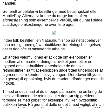
handler.
Generelt anbefaler vi bestillinger med betalingskort eller
MobilePay. Alternativt kunne du drage fordel af en
afdragsløsning som eksempelvis ViaBill, når du har i sinde
at afdrage omkostningerne over flere uger.
Inden folk bestiller i en Naturalium shop på nettet behøver
man reelt gennemgå webbutikkens forretningsbetingelser,
det er dog ofte et omfattende arbejde.
En anden valgmulighed er at kigge om e-shoppen er
medlem af e-mærke ordningen, hvilket generelt er en
tryghed om at e-butikken opretholder de danske
retningslinjer, samt at e-shoppen undertiden undersøges af
fagmænd som kender til lovgivningen. Derudover tilbydes
du genvej til opbakning, hvis du møder udfordringer med dit
indkøb.
Tilmed er det smart at du er oppe på mærkerne omkring de
mest vedkommende retningslinjer der gør sig gældende i
forbindelse med købet, for eksempel hvilken byttepolitik
butikken lover. På grund af dette er det tilmed vigtigt, at man