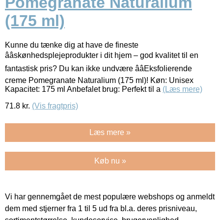
Pomegranate Naturalium
(175 ml)
Kunne du tænke dig at have de fineste
ââskønhedsplejeprodukter i dit hjem – god kvalitet til en
fantastisk pris? Du kan ikke undvære ââEksfolierende
creme Pomegranate Naturalium (175 ml)! Køn: Unisex
Kapacitet: 175 ml Anbefalet brug: Perfekt til a
(Læs mere)
71.8
kr.
(Vis fragtpris)
Læs mere »
Køb nu »
Vi har gennemgået de mest populære webshops og anmeldt
dem med stjerner fra 1 til 5 ud fra bl.a. deres prisniveau,