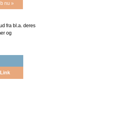
b nu »
 fra bl.a. deres
mer og
Link