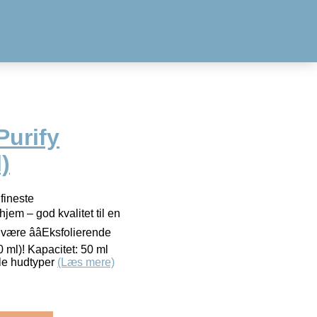
Purify
)
fineste
 hjem – god kvalitet til en
være ââEksfolierende
 ml)! Kapacitet: 50 ml
lle hudtyper
(Læs mere)