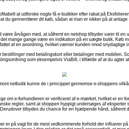
.
ofitabelt at udforske nogle få e-butikker efter rabat på Eksfolie
r at du gennemfører dit køb, sådan at man er sikker på at antage
 være årvågen med, at såfremt en netshop tilbyder varer til en u
e det mange gange være en indikation på en uægte butik. Køb 
attet af en anordning, hvilket værner kunden imod snydagtige i
for bestillinger med betalingskort eller betalinger med mobilen. 
ingsordning som eksempelvis ViaBill, i tilfælde af at du agter a
almont netbutik kunne de i princippet gennemse e-shoppens vilkår
øge om e-forhandleren er verificeret af e-mærket, hvilket er en f
 danske regler, samt at shoppen hyppigt undersøges af eksperter 
Derudover tilbydes du chance for en hjælpende hånd, såfremt d
ber er på vagt for de mest vedkommende forhold der influerer på