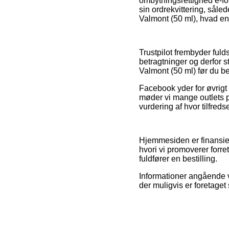
ombytningsrettighed e-for
sin ordrekvittering, såle
Valmont (50 ml), hvad end
Trustpilot frembyder ful
betragtninger og derfor s
Valmont (50 ml) før du bes
Facebook yder for øvrigt t
møder vi mange outlets p
vurdering af hvor tilfred
Hjemmesiden er finansier
hvori vi promoverer forre
fuldfører en bestilling.
Informationer angående v
der muligvis er foretaget