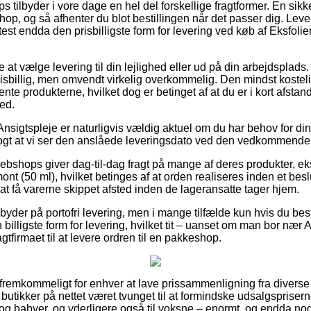
tilbyder i vore dage en hel del forskellige fragtformer. En sik
eshop, og så afhenter du blot bestillingen når det passer dig. Lev
test endda den prisbilligste form for levering ved køb af Eksfol
at vælge levering til din lejlighed eller ud på din arbejdsplads.
risbillig, men omvendt virkelig overkommelig. Den mindst kosteli
nte produkterne, hvilket dog er betinget af at du er i kort afstand
ed.
nsigtspleje er naturligvis vældig aktuel om du har behov for din 
klogt at vi ser den anslåede leveringsdato ved den vedkommende
 webshops giver dag-til-dag fragt på mange af deres produkter, 
nt (50 ml), hvilket betinges af at orden realiseres inden et beslu
at få varerne skippet afsted inden de lageransatte tager hjem.
byder på portofri levering, men i mange tilfælde kun hvis du besti
 billigste form for levering, hvilket tit – uanset om man bor nær 
agtfirmaet til at levere ordren til en pakkeshop.
g fremkommeligt for enhver at lave prissammenligning fra diverse
utikker på nettet været tvunget til at formindske udsalgsprisern
rn og babyer, og yderligere også til voksne – enormt, og endda n