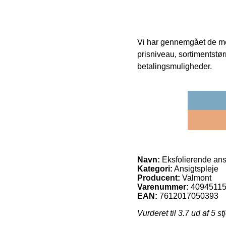
Vi har gennemgået de mes
prisniveau, sortimentstø
betalingsmuligheder.
Navn:
Eksfolierende ans
Kategori:
Ansigtspleje
Producent:
Valmont
Varenummer:
4094511
EAN:
7612017050393
Vurderet til
3.7
ud af 5 st