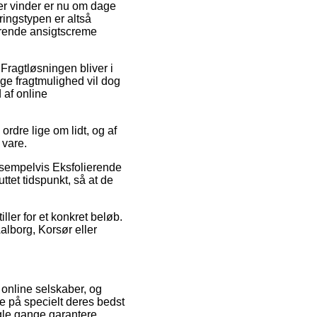
ker vinder er nu om dage
eringstypen er altså
ierende ansigtscreme
 Fragtløsningen bliver i
ge fragtmulighed vil dog
 af online
ordre lige om lidt, og af
 vare.
eksempelvis Eksfolierende
ttet tidspunkt, så at de
ller for et konkret beløb.
Aalborg, Korsør eller
 online selskaber, og
e på specielt deres bedst
ogle gange garantere