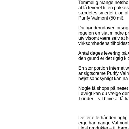
Temmelig mange netshops 
at få leveret til en pakk
særdeles smertefri, og of
Purify Valmont (50 ml).
Du bør derudover forsøge 
regelen en sjat mindre p
utvivlsomt være selv at he
virksomhedens tilholdsst
Antal dages levering på A
den grund er det rigtig 
En stor portion internet
ansigtscreme Purify Valmo
højst sandsynligt kan nå 
Nogle få shops på nettet 
I øvrigt kan du vælge den
Tønder – vil blive at få fr
Det er efterhånden rigti
ergo har mange Valmont b
i test produkter – til bø