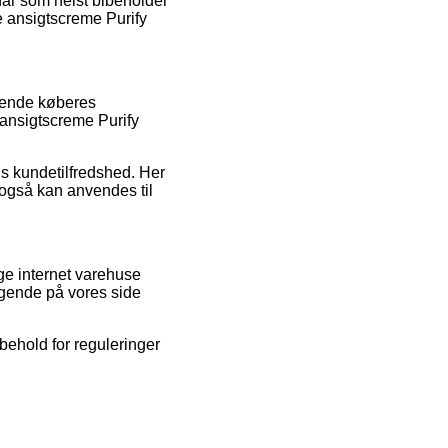
 når som helst bibeholder
e ansigtscreme Purify
ærende køberes
e ansigtscreme Purify
ens kundetilfredshed. Her
 også kan anvendes til
ge internet varehuse
søgende på vores side
behold for reguleringer