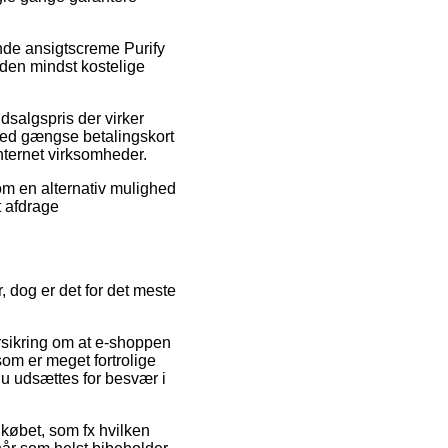
rende ansigtscreme Purify
 den mindst kostelige
dsalgspris der virker
med gængse betalingskort
nternet virksomheder.
Som en alternativ mulighed
t afdrage
, dog er det for det meste
orsikring om at e-shoppen
som er meget fortrolige
u udsættes for besvær i
 købet, som fx hvilken