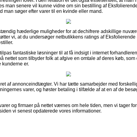
retningen lover. I den relation er det også essesentielt, at man
des man senere vil kunne vidne om sin bestilling af Eksfolierend
 man søger efter varer til en kvinde eller mand.
dstændig hæderlige muligheder for at dechifrere adskillige nuv
tøtter vi, at du undersøger netbutikkens ratings af Eksfolierend
tiller.
ilpas fantastiske løsninger til at få indsigt i internet forhandler
å nettet som tilbyder folk at afgive en omtale af deres køb, som
se kunderne er.
et af annonceindtægter. Vi har tætte samarbejder med forskelli
tningernes varer, og høster betaling i tilfælde af at en af de be
arer og firmaer på nettet værnes om hele tiden, men vi tager for
 siden vi senest opdaterede vores informationer.