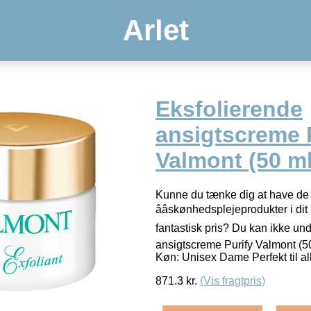
Arlet
Eksfolierende
ansigtscreme 
Valmont (50 ml
Kunne du tænke dig at have de 
ââskønhedsplejeprodukter i dit
fantastisk pris? Du kan ikke und
ansigtscreme Purify Valmont (50
Køn: Unisex Dame Perfekt til a
871.3
kr.
(Vis fragtpris)