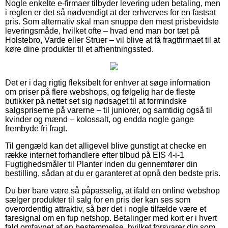
Nogle enkelte e-firmaer tilbyder levering uden betaling, men
i reglen er det så nødvendigt at der erhverves for en fastsat
pris. Som alternativ skal man snuppe den mest prisbevidste
leveringsmåde, hvilket ofte – hvad end man bor tæt på
Holstebro, Varde eller Struer – vil blive at få fragtfirmaet til at
køre dine produkter til et afhentningssted.
Det er i dag rigtig fleksibelt for enhver at søge information
om priser på flere webshops, og følgelig har de fleste
butikker på nettet set sig nødsaget til at formindske
salgspriserne på varerne – til juniorer, og samtidig også til
kvinder og mænd – kolossalt, og endda nogle gange
frembyde fri fragt.
Til gengæld kan det alligevel blive gunstigt at checke en
række internet forhandlere efter tilbud på EIS 4-i-1
Fugtighedsmåler til Planter inden du gennemfører din
bestilling, sådan at du er garanteret at opnå den bedste pris.
Du bør bare være så påpasselig, at ifald en online webshop
sælger produkter til salg for en pris der kan ses som
overordentlig attraktiv, så bør det i nogle tilfælde være et
faresignal om en fup netshop. Betalinger med kort er i hvert
fald omfavnet af en bestemmelse, hvilket forsvarer dig som