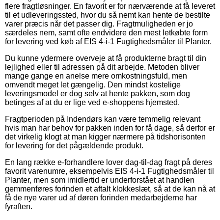
flere fragtløsninger. En favorit er for nærværende at få leveret
til et udleveringssted, hvor du så nemt kan hente de bestilte
varer præcis når det passer dig. Fragtmuligheden er jo
særdeles nem, samt ofte endvidere den mest letkøbte form
for levering ved køb af EIS 4-i-1 Fugtighedsmåler til Planter.
Du kunne ydermere overveje at få produkterne bragt til din
lejlighed eller til adressen på dit arbejde. Metoden bliver
mange gange en anelse mere omkostningsfuld, men
omvendt meget let gængelig. Den mindst kostelige
leveringsmodel er dog selv at hente pakken, som dog
betinges af at du er lige ved e-shoppens hjemsted.
Fragtperioden på Indendørs kan være temmelig relevant
hvis man har behov for pakken inden for få dage, så derfor er
det virkelig klogt at man kigger nærmere på tidshorisonten
for levering for det pågældende produkt.
En lang række e-forhandlere lover dag-til-dag fragt på deres
favorit varenumre, eksempelvis EIS 4-i-1 Fugtighedsmåler til
Planter, men som imidlertid er underforstået at handlen
gemmenføres forinden et aftalt klokkeslæt, så at de kan nå at
få de nye varer ud af døren forinden medarbejderne har
fyraften.