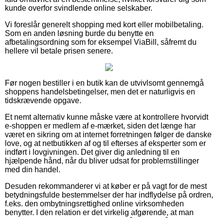
kunde overfor svindlende online selskaber.
Vi foreslår generelt shopping med kort eller mobilbetaling.
Som en anden løsning burde du benytte en
afbetalingsordning som for eksempel ViaBill, såfremt du
hellere vil betale prisen senere.
Før nogen bestiller i en butik kan de utvivlsomt gennemgå
shoppens handelsbetingelser, men det er naturligvis en
tidskrævende opgave.
Et nemt alternativ kunne måske være at kontrollere hvorvidt
e-shoppen er medlem af e-mærket, siden det længe har
været en sikring om at internet forretningen følger de danske
love, og at netbutikken af og til efterses af eksperter som er
indført i lovgivningen. Det giver dig anledning til en
hjælpende hånd, når du bliver udsat for problemstillinger
med din handel.
Desuden rekommanderer vi at køber er på vagt for de mest
betydningsfulde bestemmelser der har indflydelse på ordren,
f.eks. den ombytningsrettighed online virksomheden
benytter. I den relation er det virkelig afgørende, at man