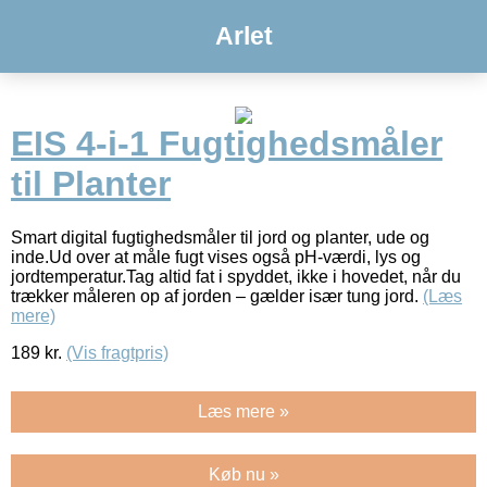
Arlet
EIS 4-i-1 Fugtighedsmåler
til Planter
Smart digital fugtighedsmåler til jord og planter, ude og
inde.Ud over at måle fugt vises også pH-værdi, lys og
jordtemperatur.Tag altid fat i spyddet, ikke i hovedet, når du
trækker måleren op af jorden – gælder især tung jord.
(Læs
mere)
189
kr.
(Vis fragtpris)
Læs mere »
Køb nu »