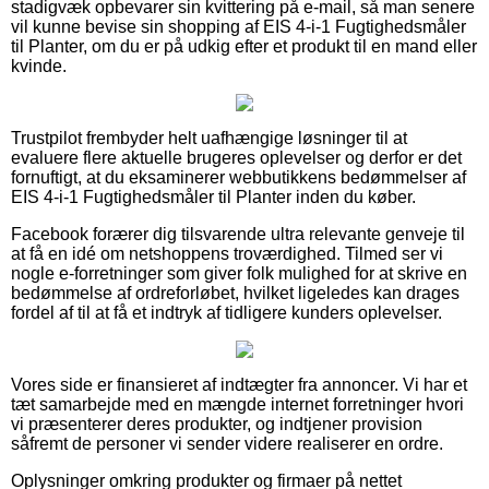
stadigvæk opbevarer sin kvittering på e-mail, så man senere
vil kunne bevise sin shopping af EIS 4-i-1 Fugtighedsmåler
til Planter, om du er på udkig efter et produkt til en mand eller
kvinde.
Trustpilot frembyder helt uafhængige løsninger til at
evaluere flere aktuelle brugeres oplevelser og derfor er det
fornuftigt, at du eksaminerer webbutikkens bedømmelser af
EIS 4-i-1 Fugtighedsmåler til Planter inden du køber.
Facebook forærer dig tilsvarende ultra relevante genveje til
at få en idé om netshoppens troværdighed. Tilmed ser vi
nogle e-forretninger som giver folk mulighed for at skrive en
bedømmelse af ordreforløbet, hvilket ligeledes kan drages
fordel af til at få et indtryk af tidligere kunders oplevelser.
Vores side er finansieret af indtægter fra annoncer. Vi har et
tæt samarbejde med en mængde internet forretninger hvori
vi præsenterer deres produkter, og indtjener provision
såfremt de personer vi sender videre realiserer en ordre.
Oplysninger omkring produkter og firmaer på nettet