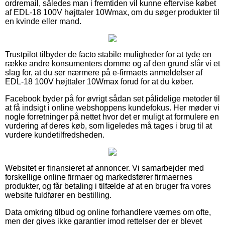
ordremail, således man i fremtiden vil kunne eftervise købet
af EDL-18 100V højttaler 10Wmax, om du søger produkter til
en kvinde eller mand.
Trustpilot tilbyder de facto stabile muligheder for at tyde en
række andre konsumenters domme og af den grund slår vi et
slag for, at du ser nærmere på e-firmaets anmeldelser af
EDL-18 100V højttaler 10Wmax forud for at du køber.
Facebook byder på for øvrigt sådan set pålidelige metoder til
at få indsigt i online webshoppens kundefokus. Her møder vi
nogle forretninger på nettet hvor det er muligt at formulere en
vurdering af deres køb, som ligeledes må tages i brug til at
vurdere kundetilfredsheden.
Websitet er finansieret af annoncer. Vi samarbejder med
forskellige online firmaer og markedsfører firmaernes
produkter, og får betaling i tilfælde af at en bruger fra vores
website fuldfører en bestilling.
Data omkring tilbud og online forhandlere værnes om ofte,
men der gives ikke garantier imod rettelser der er blevet