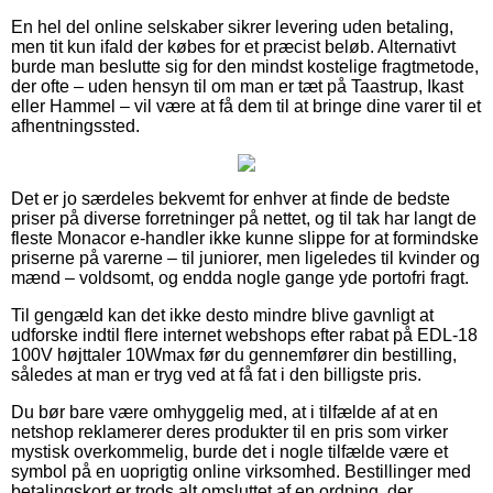
En hel del online selskaber sikrer levering uden betaling,
men tit kun ifald der købes for et præcist beløb. Alternativt
burde man beslutte sig for den mindst kostelige fragtmetode,
der ofte – uden hensyn til om man er tæt på Taastrup, Ikast
eller Hammel – vil være at få dem til at bringe dine varer til et
afhentningssted.
Det er jo særdeles bekvemt for enhver at finde de bedste
priser på diverse forretninger på nettet, og til tak har langt de
fleste Monacor e-handler ikke kunne slippe for at formindske
priserne på varerne – til juniorer, men ligeledes til kvinder og
mænd – voldsomt, og endda nogle gange yde portofri fragt.
Til gengæld kan det ikke desto mindre blive gavnligt at
udforske indtil flere internet webshops efter rabat på EDL-18
100V højttaler 10Wmax før du gennemfører din bestilling,
således at man er tryg ved at få fat i den billigste pris.
Du bør bare være omhyggelig med, at i tilfælde af at en
netshop reklamerer deres produkter til en pris som virker
mystisk overkommelig, burde det i nogle tilfælde være et
symbol på en uoprigtig online virksomhed. Bestillinger med
betalingskort er trods alt omsluttet af en ordning, der