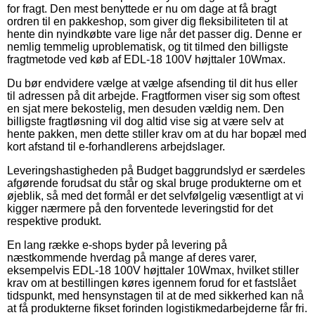
for fragt. Den mest benyttede er nu om dage at få bragt
ordren til en pakkeshop, som giver dig fleksibiliteten til at
hente din nyindkøbte vare lige når det passer dig. Denne er
nemlig temmelig uproblematisk, og tit tilmed den billigste
fragtmetode ved køb af EDL-18 100V højttaler 10Wmax.
Du bør endvidere vælge at vælge afsending til dit hus eller
til adressen på dit arbejde. Fragtformen viser sig som oftest
en sjat mere bekostelig, men desuden vældig nem. Den
billigste fragtløsning vil dog altid vise sig at være selv at
hente pakken, men dette stiller krav om at du har bopæl med
kort afstand til e-forhandlerens arbejdslager.
Leveringshastigheden på Budget baggrundslyd er særdeles
afgørende forudsat du står og skal bruge produkterne om et
øjeblik, så med det formål er det selvfølgelig væsentligt at vi
kigger nærmere på den forventede leveringstid for det
respektive produkt.
En lang række e-shops byder på levering på
næstkommende hverdag på mange af deres varer,
eksempelvis EDL-18 100V højttaler 10Wmax, hvilket stiller
krav om at bestillingen køres igennem forud for et fastslået
tidspunkt, med hensynstagen til at de med sikkerhed kan nå
at få produkterne fikset forinden logistikmedarbejderne får fri.