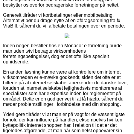
beskytter os overfor bedrageriske forretninger på nettet.
Generelt tilråder vi kortbetalinger eller mobilbetaling.
Alternativt bør du drage nytte af en afdragsordning fra fx
ViaBill, såfremt du vil afbetale betalingen over en periode.
Inden nogen bestiller hos en Monacor e-forretning burde
man uden tvivl betragte virksomhedens
forretningsbetingelser, dog er det ofte ikke specielt
ophidsende.
En anden løsning kunne være at kontrollere om internet
virksomheden er e-mærke godkendt, siden det ofte er et
billede på at internet selskabet anerkender de danske love,
foruden at internet selskabet lejlighedsvis monitoreres af
specialister som har ekspertise inden for reglementet på
området. Dette er en god genvej til at få hjælp, såfremt du
møder problemstillinger i forbindelse med din shopping.
Yderligere tilråder vi at man er på vagt for de væsentligste
forhold der kan influere på handlen, eksempelvis hvilken
byttepolitik internet shoppen har. I relation til det er det
ligeledes afgørende, at man når som helst opbevarer sin