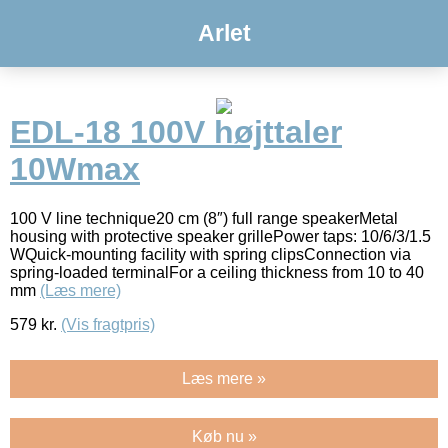
Arlet
EDL-18 100V højttaler
10Wmax
100 V line technique20 cm (8″) full range speakerMetal
housing with protective speaker grillePower taps: 10/6/3/1.5
WQuick-mounting facility with spring clipsConnection via
spring-loaded terminalFor a ceiling thickness from 10 to 40
mm
(Læs mere)
579
kr.
(Vis fragtpris)
Læs mere »
Køb nu »