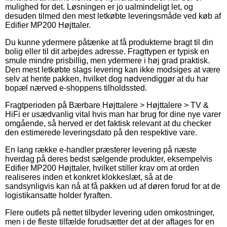
mulighed for det. Løsningen er jo ualmindeligt let, og
desuden tilmed den mest letkøbte leveringsmåde ved køb af
Edifier MP200 Højttaler.
Du kunne ydermere påtænke at få produkterne bragt til din
bolig eller til dit arbejdes adresse. Fragttypen er typisk en
smule mindre prisbillig, men ydermere i høj grad praktisk.
Den mest letkøbte slags levering kan ikke modsiges at være
selv at hente pakken, hvilket dog nødvendiggør at du har
bopæl nærved e-shoppens tilholdssted.
Fragtperioden på Bærbare Højttalere > Højttalere > TV &
HiFi er usædvanlig vital hvis man har brug for dine nye varer
omgående, så herved er det faktisk relevant at du checker
den estimerede leveringsdato på den respektive vare.
En lang række e-handler præsterer levering på næste
hverdag på deres bedst sælgende produkter, eksempelvis
Edifier MP200 Højttaler, hvilket stiller krav om at orden
realiseres inden et konkret klokkeslæt, så at de
sandsynligvis kan nå at få pakken ud af døren forud for at de
logistikansatte holder fyraften.
Flere outlets på nettet tilbyder levering uden omkostninger,
men i de fleste tilfælde forudsætter det at der aftages for en