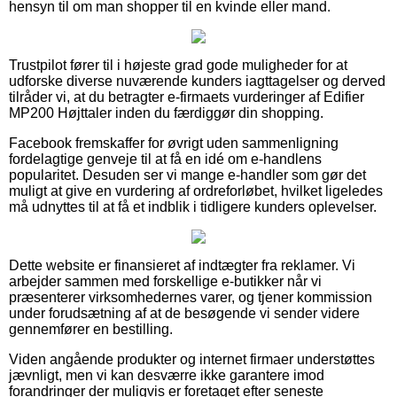
hensyn til om man shopper til en kvinde eller mand.
Trustpilot fører til i højeste grad gode muligheder for at
udforske diverse nuværende kunders iagttagelser og derved
tilråder vi, at du betragter e-firmaets vurderinger af Edifier
MP200 Højttaler inden du færdiggør din shopping.
Facebook fremskaffer for øvrigt uden sammenligning
fordelagtige genveje til at få en idé om e-handlens
popularitet. Desuden ser vi mange e-handler som gør det
muligt at give en vurdering af ordreforløbet, hvilket ligeledes
må udnyttes til at få et indblik i tidligere kunders oplevelser.
Dette website er finansieret af indtægter fra reklamer. Vi
arbejder sammen med forskellige e-butikker når vi
præsenterer virksomhedernes varer, og tjener kommission
under forudsætning af at de besøgende vi sender videre
gennemfører en bestilling.
Viden angående produkter og internet firmaer understøttes
jævnligt, men vi kan desværre ikke garantere imod
forandringer der muligvis er foretaget efter seneste