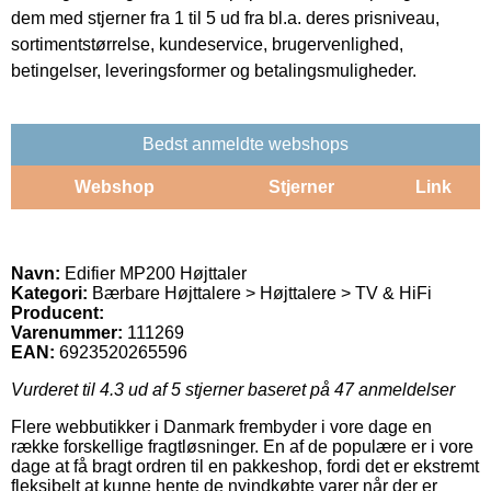
dem med stjerner fra 1 til 5 ud fra bl.a. deres prisniveau,
sortimentstørrelse, kundeservice, brugervenlighed,
betingelser, leveringsformer og betalingsmuligheder.
Bedst anmeldte webshops
Webshop
Stjerner
Link
Navn:
Edifier MP200 Højttaler
Kategori:
Bærbare Højttalere > Højttalere > TV & HiFi
Producent:
Varenummer:
111269
EAN:
6923520265596
Vurderet til
4.3
ud af 5 stjerner baseret på
47
anmeldelser
Flere webbutikker i Danmark frembyder i vore dage en
række forskellige fragtløsninger. En af de populære er i vore
dage at få bragt ordren til en pakkeshop, fordi det er ekstremt
fleksibelt at kunne hente de nyindkøbte varer når der er