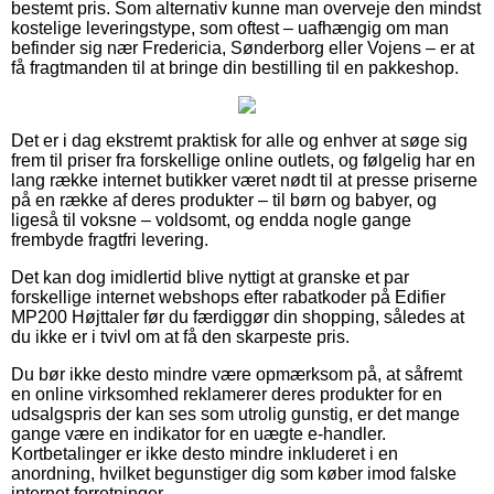
bestemt pris. Som alternativ kunne man overveje den mindst
kostelige leveringstype, som oftest – uafhængig om man
befinder sig nær Fredericia, Sønderborg eller Vojens – er at
få fragtmanden til at bringe din bestilling til en pakkeshop.
Det er i dag ekstremt praktisk for alle og enhver at søge sig
frem til priser fra forskellige online outlets, og følgelig har en
lang række internet butikker været nødt til at presse priserne
på en række af deres produkter – til børn og babyer, og
ligeså til voksne – voldsomt, og endda nogle gange
frembyde fragtfri levering.
Det kan dog imidlertid blive nyttigt at granske et par
forskellige internet webshops efter rabatkoder på Edifier
MP200 Højttaler før du færdiggør din shopping, således at
du ikke er i tvivl om at få den skarpeste pris.
Du bør ikke desto mindre være opmærksom på, at såfremt
en online virksomhed reklamerer deres produkter for en
udsalgspris der kan ses som utrolig gunstig, er det mange
gange være en indikator for en uægte e-handler.
Kortbetalinger er ikke desto mindre inkluderet i en
anordning, hvilket begunstiger dig som køber imod falske
internet forretninger.