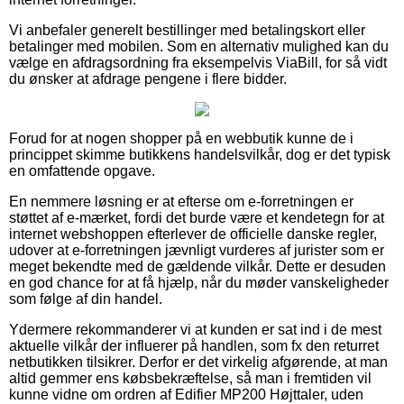
Vi anbefaler generelt bestillinger med betalingskort eller
betalinger med mobilen. Som en alternativ mulighed kan du
vælge en afdragsordning fra eksempelvis ViaBill, for så vidt
du ønsker at afdrage pengene i flere bidder.
Forud for at nogen shopper på en webbutik kunne de i
princippet skimme butikkens handelsvilkår, dog er det typisk
en omfattende opgave.
En nemmere løsning er at efterse om e-forretningen er
støttet af e-mærket, fordi det burde være et kendetegn for at
internet webshoppen efterlever de officielle danske regler,
udover at e-forretningen jævnligt vurderes af jurister som er
meget bekendte med de gældende vilkår. Dette er desuden
en god chance for at få hjælp, når du møder vanskeligheder
som følge af din handel.
Ydermere rekommanderer vi at kunden er sat ind i de mest
aktuelle vilkår der influerer på handlen, som fx den returret
netbutikken tilsikrer. Derfor er det virkelig afgørende, at man
altid gemmer ens købsbekræftelse, så man i fremtiden vil
kunne vidne om ordren af Edifier MP200 Højttaler, uden