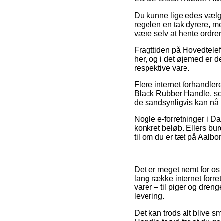
Du kunne ligeledes vælge a
regelen en tak dyrere, m
være selv at hente ordren
Fragttiden på Hovedtelefo
her, og i det øjemed er d
respektive vare.
Flere internet forhandl
Black Rubber Handle, som 
de sandsynligvis kan nå a
Nogle e-forretninger i Da
konkret beløb. Ellers b
til om du er tæt på Aalbor
Det er meget nemt for os 
lang række internet forr
varer – til piger og dren
levering.
Det kan trods alt blive 