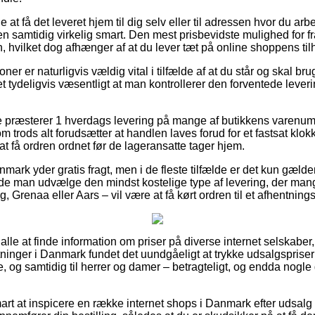
t få det leveret hjem til dig selv eller til adressen hvor du arbe
en samtidig virkelig smart. Den mest prisbevidste mulighed for f
, hvilket dog afhænger af at du lever tæt på online shoppens til
ner er naturligvis vældig vital i tilfælde af at du står og skal br
et tydeligvis væsentligt at man kontrollerer den forventede lever
ere præsterer 1 hverdags levering på mange af butikkens varen
trods alt forudsætter at handlen laves forud for et fastsat klok
t få ordren ordnet før de lageransatte tager hjem.
nmark yder gratis fragt, men i de fleste tilfælde er det kun gæld
urde man udvælge den mindst kostelige type af levering, der m
g, Grenaa eller Aars – vil være at få kørt ordren til et afhentning
alle at finde information om priser på diverse internet selskaber
etninger i Danmark fundet det uundgåeligt at trykke udsalgsprise
ge, og samtidig til herrer og damer – betragteligt, og endda nogle
smart at inspicere en række internet shops i Danmark efter uds