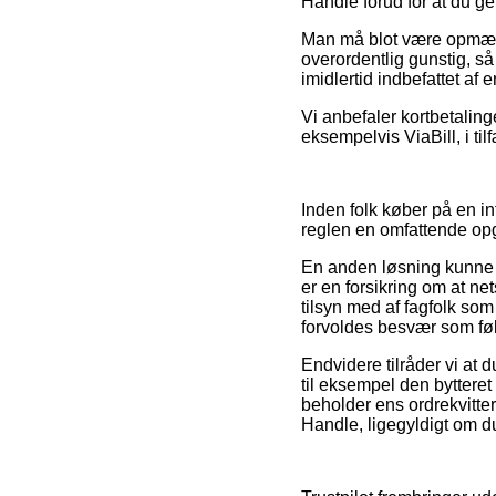
Handle forud for at du ge
Man må blot være opmærkso
overordentlig gunstig, s
imidlertid indbefattet af 
Vi anbefaler kortbetalin
eksempelvis ViaBill, i ti
Inden folk køber på en i
reglen en omfattende op
En anden løsning kunne m
er en forsikring om at ne
tilsyn med af fagfolk som
forvoldes besvær som følg
Endvidere tilråder vi at
til eksempel den bytteret
beholder ens ordrekvitte
Handle, ligegyldigt om du 