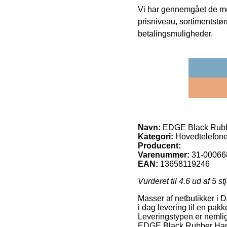
Vi har gennemgået de mes
prisniveau, sortimentstø
betalingsmuligheder.
Navn:
EDGE Black Rubb
Kategori:
Hovedtelefone
Producent:
Varenummer:
31-00066
EAN:
13658119246
Vurderet til
4.6
ud af 5 st
Masser af netbutikker i 
i dag levering til en pakke
Leveringstypen er nemlig
EDGE Black Rubber Han