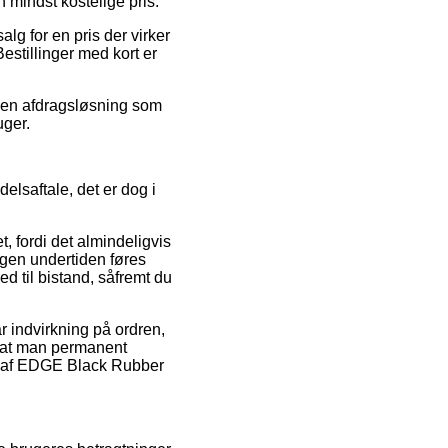
n mindst kostelige pris.
lg for en pris der virker
stillinger med kort er
e en afdragsløsning som
uger.
lsaftale, det er dog i
 fordi det almindeligvis
ingen undertiden føres
ed til bistand, såfremt du
r indvirkning på ordren,
e, at man permanent
ng af EDGE Black Rubber