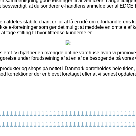
en sammenligning gode løsninger til at verificere mange tidlige
lelsesværdigt, at du sonderer e-handlens anmeldelser af EDGE
n aldeles stabile chancer for at få en idé om e-forhandlerens k
ke e-forretninger som gør det muligt at meddele en omtale af 
 at tage stilling til hvor tilfredse kunderne er.
nsieret. Vi hjælper en mængde online varehuse hvori vi promov
tgørelse under forudsætning af at en af de besøgende på vores w
rodukter og shops på nettet i Danmark opretholdes hele tiden, 
mod korrektioner der er blevet foretaget efter at vi senest opdate
1
1
1
1
1
1
1
1
1
1
1
1
1
1
1
1
1
1
1
1
1
1
1
1
1
1
1
1
1
1
1
1
1
1
1
1
1
1
1
1
1
1
1
1
1
1
1
1
1
1
1
1
1
1
1
1
1
1
1
1
1
1
1
1
1
1
1
1
1
1