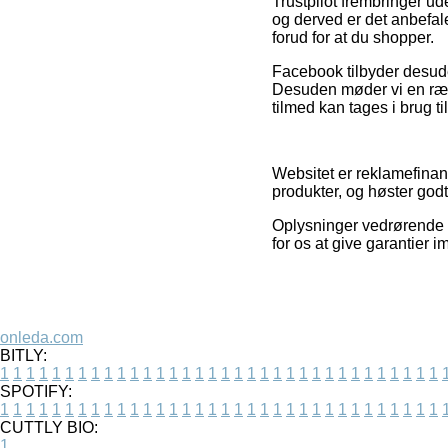
Trustpilot frembringer ud
og derved er det anbefa
forud for at du shopper.
Facebook tilbyder desude
Desuden møder vi en ræk
tilmed kan tages i brug til
Websitet er reklamefina
produkter, og høster god
Oplysninger vedrørende p
for os at give garantier i
onleda.com
BITLY:
1
1
1
1
1
1
1
1
1
1
1
1
1
1
1
1
1
1
1
1
1
1
1
1
1
1
1
1
1
1
1
1
1
1
SPOTIFY:
1
1
1
1
1
1
1
1
1
1
1
1
1
1
1
1
1
1
1
1
1
1
1
1
1
1
1
1
1
1
1
1
1
1
CUTTLY BIO:
1