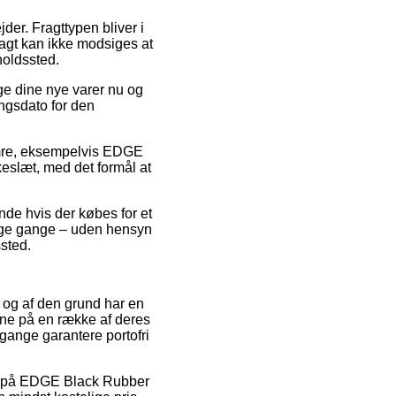
jder. Fragttypen bliver i
ragt kan ikke modsiges at
holdssted.
uge dine nye varer nu og
ingsdato for den
umre, eksempelvis EDGE
keslæt, med det formål at
ende hvis der købes for et
ange gange – uden hensyn
ssted.
, og af den grund har en
rne på en række af deres
 gange garantere portofri
alg på EDGE Black Rubber