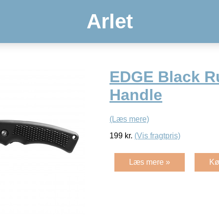
Arlet
EDGE Black R
Handle
(Læs mere)
199
kr.
(Vis fragtpris)
Læs mere »
Kø