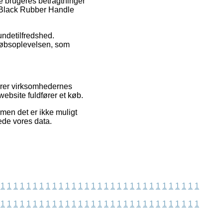
re brugeres betragtninger
 Black Rubber Handle
undetilfredshed.
købsoplevelsen, som
erer virksomhedernes
ebsite fuldfører et køb.
men det er ikke muligt
rede vores data.
1
1
1
1
1
1
1
1
1
1
1
1
1
1
1
1
1
1
1
1
1
1
1
1
1
1
1
1
1
1
1
1
1
1
1
1
1
1
1
1
1
1
1
1
1
1
1
1
1
1
1
1
1
1
1
1
1
1
1
1
1
1