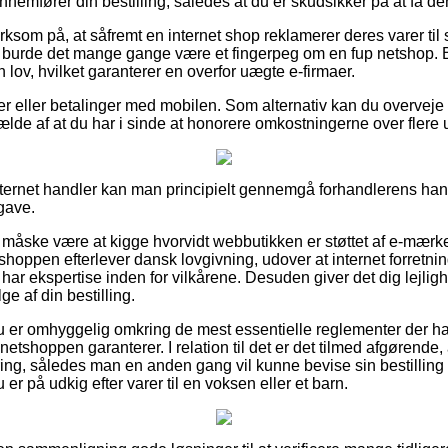
nnemfører din bestilling, således at du er skudsikker på at få de
m på, at såfremt en internet shop reklamerer deres varer til sa
å burde det mange gange være et fingerpeg om en fup netshop. Be
en lov, hvilket garanterer en overfor uægte e-firmaer.
ger eller betalinger med mobilen. Som alternativ kan du overvej
lfælde af at du har i sinde at honorere omkostningerne over flere 
nternet handler kan man principielt gennemgå forhandlerens hande
gave.
åske være at kigge hvorvidt webbutikken er støttet af e-mærket,
tshoppen efterlever dansk lovgivning, udover at internet forretn
 har ekspertise inden for vilkårene. Desuden giver det dig lejligh
e af din bestilling.
 du er omhyggelig omkring de mest essentielle reglementer der ha
 netshoppen garanterer. I relation til det er det tilmed afgørend
ring, således man en anden gang vil kunne bevise sin bestilli
er på udkig efter varer til en voksen eller et barn.