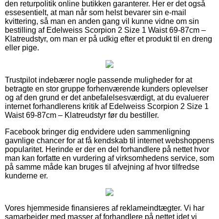
den returpolitik online butikken garanterer. Her er det også
essesentielt, at man når som helst bevarer sin e-mail
kvittering, så man en anden gang vil kunne vidne om sin
bestilling af Edelweiss Scorpion 2 Size 1 Waist 69-87cm –
Klatreudstyr, om man er på udkig efter et produkt til en dreng
eller pige.
Trustpilot indebærer nogle passende muligheder for at
betragte en stor gruppe forhenværende kunders oplevelser
og af den grund er det anbefalelsesværdigt, at du evaluerer
internet forhandlerens kritik af Edelweiss Scorpion 2 Size 1
Waist 69-87cm – Klatreudstyr før du bestiller.
Facebook bringer dig endvidere uden sammenligning
gavnlige chancer for at få kendskab til internet webshoppens
popularitet. Herinde er der en del forhandlere på nettet hvor
man kan forfatte en vurdering af virksomhedens service, som
på samme måde kan bruges til afvejning af hvor tilfredse
kunderne er.
Vores hjemmeside finansieres af reklameindtægter. Vi har
samarbejder med masser af forhandlere på nettet idet vi