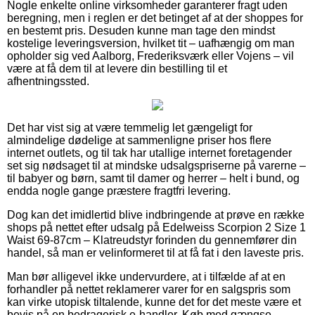
Nogle enkelte online virksomheder garanterer fragt uden
beregning, men i reglen er det betinget af at der shoppes for
en bestemt pris. Desuden kunne man tage den mindst
kostelige leveringsversion, hvilket tit – uafhængig om man
opholder sig ved Aalborg, Frederiksværk eller Vojens – vil
være at få dem til at levere din bestilling til et
afhentningssted.
Det har vist sig at være temmelig let gængeligt for
almindelige dødelige at sammenligne priser hos flere
internet outlets, og til tak har utallige internet foretagender
set sig nødsaget til at mindske udsalgspriserne på varerne –
til babyer og børn, samt til damer og herrer – helt i bund, og
endda nogle gange præstere fragtfri levering.
Dog kan det imidlertid blive indbringende at prøve en række
shops på nettet efter udsalg på Edelweiss Scorpion 2 Size 1
Waist 69-87cm – Klatreudstyr forinden du gennemfører din
handel, så man er velinformeret til at få fat i den laveste pris.
Man bør alligevel ikke undervurdere, at i tilfælde af at en
forhandler på nettet reklamerer varer for en salgspris som
kan virke utopisk tiltalende, kunne det for det meste være et
bevis på en bedragerisk e-handler. Køb med gængse