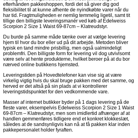
efterhånden pakkeshoppen, fordi det så giver dig god
fleksibilitet til at kunne afhente de nyindkøbte varer når du
har tid. Fragtmuligheden er nemlig temmelig ligetil, samt tit
tillige den billigste leveringsmanér ved køb af Edelweiss
Scorpion 2 Size 1 Waist 69-87cm – Klatreudstyr.
Du burde på samme måde tænke over at vælge levering
hjem til hvor du bor eller ud på dit arbejde. Metoden bliver
typisk en tand mindre prisbillig, men også ualmindeligt
problemfri. Den billigste form for levering vil dog utvivlsomt
være selv at hente produkterne, hvilket beroer på at du bor
nærved online butikkens hjemsted.
Leveringstiden på Hovedtelefoner kan vise sig at være
virkelig vigtig hvis du skal bruge pakken med det samme, og
herved er det altså på sin plads at vi kontrollerer
leveringstidspunktet for den vedkommende vare.
Masser af internet butikker byder på 1 dags levering på de
fleste varer, eksempelvis Edelweiss Scorpion 2 Size 1 Waist
69-87cm – Klatreudstyr, men som imidlertid afhænger af at
handlen gemmenføres tidligere end et konkret klokkeslæt,
således at de sandsynligvis kan nå at få pakken klar inden
pakkepersonalet holder fyraften.