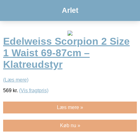
Arlet
Edelweiss Scorpion 2 Size
1 Waist 69-87cm –
Klatreudstyr
(Læs mere)
569
kr.
(Vis fragtpris)
Læs mere »
Køb nu »