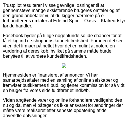
Trustpilot resulterer i visse gavnlige løsninger til at
gennemstøve mange eksisterende brugeres omtaler og af
den grund anbefaler vi, at du kigger nærmere på e-
forhandlerens omtaler af Edelrid Spoc – Oasis – Klatreudstyr
før du handler.
Facebook byder på tillige nogenlunde solide chancer for at
få et kig ind i e-shoppens kundetilfredshed. Foruden det ser
vi en del firmaer på nettet hvor det er muligt at notere en
vurdering af deres køb, hvilket på samme måde burde
benyttes til at vurdere kundetilfredsheden.
Hjemmesiden er finansieret af annoncer. Vi har
samarbejdsaftaler med en samling af online selskaber og
fremviser butikkernes tilbud, og tjener kommission for så vidt
en bruger fra vores side fuldfører et indkøb.
Viden angående varer og online forhandlere vedligeholdes
nu og da, men vi påtager os ikke ansvaret for ændringer der
måtte være realiseret efter seneste opdatering af de
anvendte oplysninger.