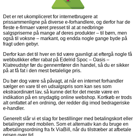
Det er ret ukompliceret for internetbrugere at
prissammenligne på diverse e-forhandlere, og derfor har de
fleste e-firmaer været presset til at at nedbringe
salgspriserne på mange af deres produkter – til børn, men
også til voksne – markant, og endda nogle gange byde på
fragt uden gebyr.
Derfor kan det til hver en tid være gavnligt at eftergå nogle få
webbutikker efter rabat på Edelrid Spoc – Oasis –
Klatreudstyr før du gennemfører din handel, så du er sikker
på at få fat i den mest betalelige pris.
Du bør dog være så påvagt, at når en internet forhandler
sælger en vare til en udsalgspris som kan ses som
ekstraordinært lav, så kunne det for det meste være en
indikation på en snydagtig online webshop. Kortkøb er trods
alt omfattet af en ordning, der redder dig imod bedrageriske
e-handler.
Generelt slår vi et slag for bestillinger med betalingskort eller
betalinger med mobilen. Som et alternativ kan du bruge en
afbetalingsordning fra fx ViaBill, når du tilstræber at afbetale
prisen over tid.