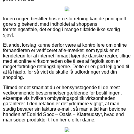
Inden nogen bestiller hos en e-forretning kan de principielt
gøre sig bekendt med indholdet af shoppens
forretningsaftale, det er dog i mange tilfælde ikke særlig
sjovt.
Et andet forslag kunne derfor være at kontrollere om online
forhandleren er verificeret af e-mærket, som typisk er et
kendetegn for at internet firmaet føjer de danske regler, tillige
med at online virksomheden ofte tilses af fagfolk som er
meget fortrolige retningslinjerne. Dette er en god lejlighed til
at få hjælp, for så vidt du skulle få udfordringer ved din
shopping.
Tilmed er det smart at du er hensynstagende til de mest
vedkommende bestemmelser gældende for bestillingen,
eksempelvis hvilken ombytningspolitik virksomheden
garanterer. I den relation er det ydermere vigtigt, at man
stadig bevarer sin faktura e-mail, så man altid kan bevidne
handlen af Edelrid Spoc – Oasis – Klatreudstyr, hvad end
man søger produkter til en herre eller dame.