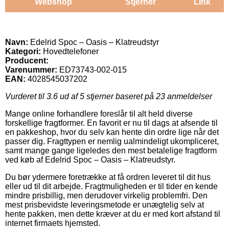
Webshop
Stjerner
Link
Navn:
Edelrid Spoc – Oasis – Klatreudstyr
Kategori:
Hovedtelefoner
Producent:
Varenummer:
ED73743-002-015
EAN:
4028545037202
Vurderet til
3.6
ud af 5 stjerner baseret på
23
anmeldelser
Mange online forhandlere foreslår til alt held diverse
forskellige fragtformer. En favorit er nu til dags at afsende til
en pakkeshop, hvor du selv kan hente din ordre lige når det
passer dig. Fragttypen er nemlig ualmindeligt ukompliceret,
samt mange gange ligeledes den mest betalelige fragtform
ved køb af Edelrid Spoc – Oasis – Klatreudstyr.
Du bør ydermere foretrække at få ordren leveret til dit hus
eller ud til dit arbejde. Fragtmuligheden er til tider en kende
mindre prisbillig, men derudover virkelig problemfri. Den
mest prisbevidste leveringsmetode er unægtelig selv at
hente pakken, men dette kræver at du er med kort afstand til
internet firmaets hjemsted.