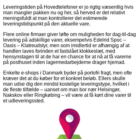
Leveringstiden på Hovedtelefoner er jo rigtig væsentlig hvis
man mangler pakken nu og her, så herved er det relativt
meningsfuldt at man kontrollerer det estimerede
leveringstidspunkt på den aktuelle vare.
Flere online firmaer giver løfte om muligheden for dag-til-dag
levering på adskillige varer, eksempelvis Edelrid Spoc –
Oasis – Klatreudstyr, men som imidlertid er afhængig af at
handlen laves forinden et fastslået klokkeslæt, med
hensynstagen til at de har en chance for at nå at få varerne
på posthuset inden lagermedarbejderne drager hjemad.
Enkelte e-shops i Danmark byder på portofri fragt, men ofte
kræver det at du køber for et konkret beløb. Ellers skulle
man udse dig den mindst kostelige leveringstype, hvilket i
de fleste tilfælde – uanset om man bor nær Helsingør,
Nakskov eller Ringkøbing – vil være at få kørt dine varer til
et udleveringssted.