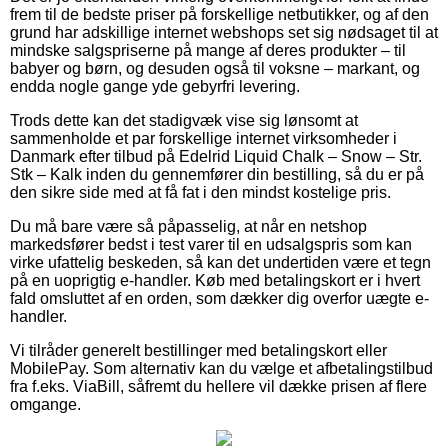
frem til de bedste priser på forskellige netbutikker, og af den
grund har adskillige internet webshops set sig nødsaget til at
mindske salgspriserne på mange af deres produkter – til
babyer og børn, og desuden også til voksne – markant, og
endda nogle gange yde gebyrfri levering.
Trods dette kan det stadigvæk vise sig lønsomt at
sammenholde et par forskellige internet virksomheder i
Danmark efter tilbud på Edelrid Liquid Chalk – Snow – Str.
Stk – Kalk inden du gennemfører din bestilling, så du er på
den sikre side med at få fat i den mindst kostelige pris.
Du må bare være så påpasselig, at når en netshop
markedsfører bedst i test varer til en udsalgspris som kan
virke ufattelig beskeden, så kan det undertiden være et tegn
på en uoprigtig e-handler. Køb med betalingskort er i hvert
fald omsluttet af en orden, som dækker dig overfor uægte e-
handler.
Vi tilråder generelt bestillinger med betalingskort eller
MobilePay. Som alternativ kan du vælge et afbetalingstilbud
fra f.eks. ViaBill, såfremt du hellere vil dække prisen af flere
omgange.