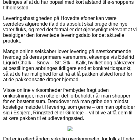
betinges af at du har bopæl med kort afstand til e-shoppens
tilholdssted.
Leveringshastigheden på Hovedtelefoner kan være
særdeles afgørende ifald du absolut skal bruge dine nye
varer fluks, og med det formål er det øjensynligt relevant at vi
besigtiger den forventede leveringsdato for det aktuelle
produkt.
Mange online selskaber lover levering på næstkommende
hverdag på deres primære varenumre, eksempelvis Edelrid
Liquid Chalk – Snow – Str. Stk – Kalk, hvilket dog påkræver
at bestillingen anbringes tidligere end et konkret tidspunkt,
så at de har mulighed for at nå at få pakken afsted forud for
at de pakkeansatte drager hjemad.
Visse online virksomheder frembyder fragt uden
omkostninger, men ofte er det forbeholdt når man shopper
for en bestemt sum. Derudover må man gribe den mindst
kostelige metode til levering, som gerne – om man opholder
sig i Esbjerg, Ringsted eller Gilleleje – vil blive at få dem til
at køre pakken til et udleveringssted.
Det er jo efterhånden virkelig overkommeligt for folk at finde