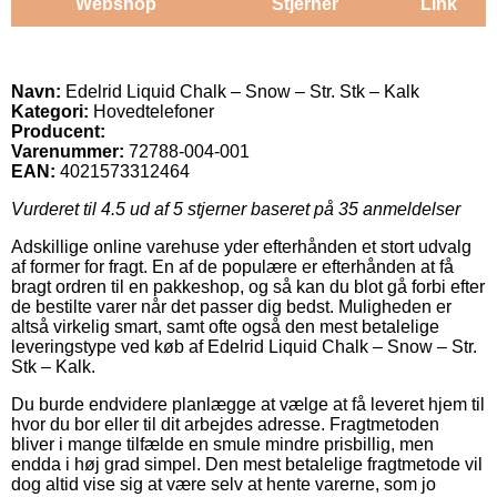
Webshop
Stjerner
Link
Navn:
Edelrid Liquid Chalk – Snow – Str. Stk – Kalk
Kategori:
Hovedtelefoner
Producent:
Varenummer:
72788-004-001
EAN:
4021573312464
Vurderet til
4.5
ud af 5 stjerner baseret på
35
anmeldelser
Adskillige online varehuse yder efterhånden et stort udvalg
af former for fragt. En af de populære er efterhånden at få
bragt ordren til en pakkeshop, og så kan du blot gå forbi efter
de bestilte varer når det passer dig bedst. Muligheden er
altså virkelig smart, samt ofte også den mest betalelige
leveringstype ved køb af Edelrid Liquid Chalk – Snow – Str.
Stk – Kalk.
Du burde endvidere planlægge at vælge at få leveret hjem til
hvor du bor eller til dit arbejdes adresse. Fragtmetoden
bliver i mange tilfælde en smule mindre prisbillig, men
endda i høj grad simpel. Den mest betalelige fragtmetode vil
dog altid vise sig at være selv at hente varerne, som jo