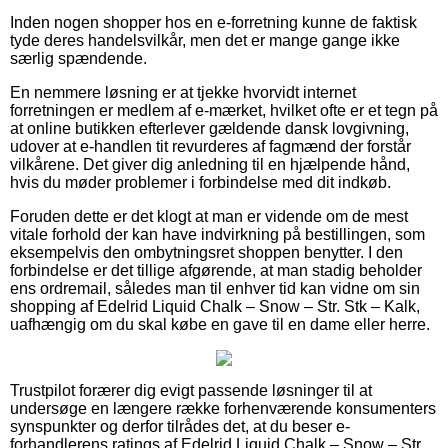
Inden nogen shopper hos en e-forretning kunne de faktisk
tyde deres handelsvilkår, men det er mange gange ikke
særlig spændende.
En nemmere løsning er at tjekke hvorvidt internet
forretningen er medlem af e-mærket, hvilket ofte er et tegn på
at online butikken efterlever gældende dansk lovgivning,
udover at e-handlen tit revurderes af fagmænd der forstår
vilkårene. Det giver dig anledning til en hjælpende hånd,
hvis du møder problemer i forbindelse med dit indkøb.
Foruden dette er det klogt at man er vidende om de mest
vitale forhold der kan have indvirkning på bestillingen, som
eksempelvis den ombytningsret shoppen benytter. I den
forbindelse er det tillige afgørende, at man stadig beholder
ens ordremail, således man til enhver tid kan vidne om sin
shopping af Edelrid Liquid Chalk – Snow – Str. Stk – Kalk,
uafhængig om du skal købe en gave til en dame eller herre.
Trustpilot forærer dig evigt passende løsninger til at
undersøge en længere række forhenværende konsumenters
synspunkter og derfor tilrådes det, at du beser e-
forhandlerens ratings af Edelrid Liquid Chalk – Snow – Str.