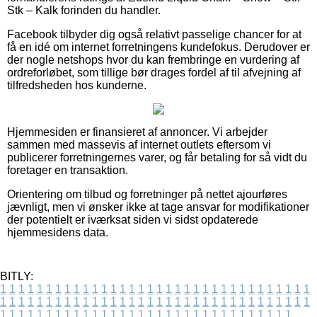
Stk – Kalk forinden du handler.
Facebook tilbyder dig også relativt passelige chancer for at
få en idé om internet forretningens kundefokus. Derudover er
der nogle netshops hvor du kan frembringe en vurdering af
ordreforløbet, som tillige bør drages fordel af til afvejning af
tilfredsheden hos kunderne.
Hjemmesiden er finansieret af annoncer. Vi arbejder
sammen med massevis af internet outlets eftersom vi
publicerer forretningernes varer, og får betaling for så vidt du
foretager en transaktion.
Orientering om tilbud og forretninger på nettet ajourføres
jævnligt, men vi ønsker ikke at tage ansvar for modifikationer
der potentielt er iværksat siden vi sidst opdaterede
hjemmesidens data.
BITLY:
1
1
1
1
1
1
1
1
1
1
1
1
1
1
1
1
1
1
1
1
1
1
1
1
1
1
1
1
1
1
1
1
1
1
1
1
1
1
1
1
1
1
1
1
1
1
1
1
1
1
1
1
1
1
1
1
1
1
1
1
1
1
1
1
1
1
1
1
1
1
1
1
1
1
1
1
1
1
1
1
1
1
1
1
1
1
1
1
1
1
1
1
1
1
1
1
1
1
1
1