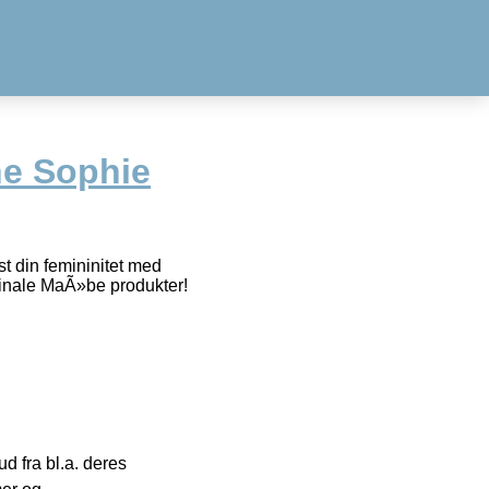
ne Sophie
 din femininitet med
ginale MaÃ»be produkter!
 fra bl.a. deres