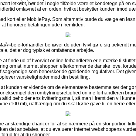
inært letkøbt, bør det i nogle tilfælde være et kendetegn på en sv
idlertid omfavnet af en orden, hvilket beskytter kunden imod uæg
 med kort eller MobilePay. Som alternativ burde du vælge en løsn
de at honorere betalingen ude i fremtiden.
n MaÃ»be e-forhandler behøver de uden tvivl gøre sig bekendt me
e, det er dog typisk et omfattende arbejde.
t finde ud af hvorvidt online forhandleren er e-mærke tilsluttet,
ikring om at internet shoppen efterkommer de danske love, forude
af sagkyndige som behersker de gældende regulativer. Det giver 
plever vanskeligheder med din bestilling.
 at kunden er vidende om de elementære bestemmelser der gør
for eksempel den ombytningsrettighed online forhandleren bruger.
altid beholder ens kvitteringsmail, så man i fremtiden vil kunne
e (100 ml), uafhængig om du skal købe gave til en herre elle
ære anstændige chancer for at se nærmere på en stor portion tidl
kan det anbefales, at du evaluerer internet webshoppens vurde
orud for at du shopper.