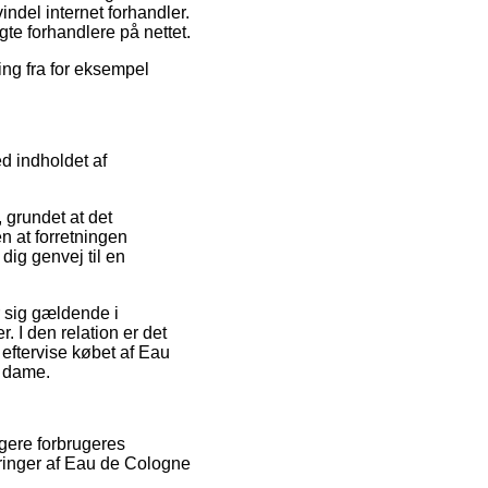
indel internet forhandler.
te forhandlere på nettet.
ing fra for eksempel
d indholdet af
 grundet at det
n at forretningen
dig genvej til en
 sig gældende i
 I den relation er det
 eftervise købet af Eau
r dame.
igere forbrugeres
ringer af Eau de Cologne