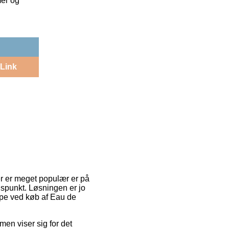
mer og
Link
er er meget populær er på
dspunkt. Løsningen er jo
ype ved køb af Eau de
rmen viser sig for det