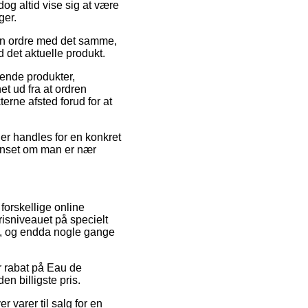
dog altid vise sig at være
ger.
din ordre med det samme,
d det aktuelle produkt.
ende produkter,
 ud fra at ordren
terne afsted forud for at
er handles for en konkret
uanset om man er nær
 forskellige online
risniveauet på specielt
lt, og endda nogle gange
r rabat på Eau de
n billigste pris.
 varer til salg for en