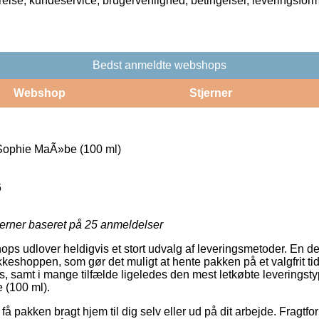
rrelse, kundeservice, brugervenlighed, betingelser, leveringsfor
Bedst anmeldte webshops
Webshop
Stjerner
ophie MaÃ»be (100 ml)
6
jerner baseret på
25
anmeldelser
hops udlover heldigvis et stort udvalg af leveringsmetoder. En d
eshoppen, som gør det muligt at hente pakken på et valgfrit ti
s, samt i mange tilfælde ligeledes den mest letkøbte leveringst
(100 ml).
 få pakken bragt hjem til dig selv eller ud på dit arbejde. Fragtfo