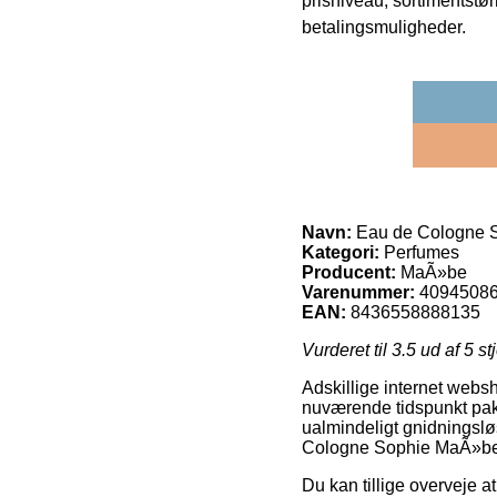
prisniveau, sortimentstø
betalingsmuligheder.
Navn:
Eau de Cologne S
Kategori:
Perfumes
Producent:
MaÃ»be
Varenummer:
4094508
EAN:
8436558888135
Vurderet til
3.5
ud af 5 st
Adskillige internet webs
nuværende tidspunkt pakk
ualmindeligt gnidningslø
Cologne Sophie MaÃ»be 
Du kan tillige overveje at