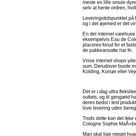
meste en lille smule dyre
selv at hente ordren, hvil
Leveringstidspunktet på 
og i det øjemed er det vi
En del internet varehus
eksempelvis Eau de Colo
placeres forud for et fast
de pakkeansatte har fri.
Visse internet shops yde
sum. Derudover burde man
Kolding, Korsør eller Veje
Det er i dag ultra fleksib
outlets, og til gengæld h
deres bedst i test produk
love levering uden bereg
Trods dette kan det ikke
Cologne Sophie MaÃ»be (1
Man skal lige meget hvad 