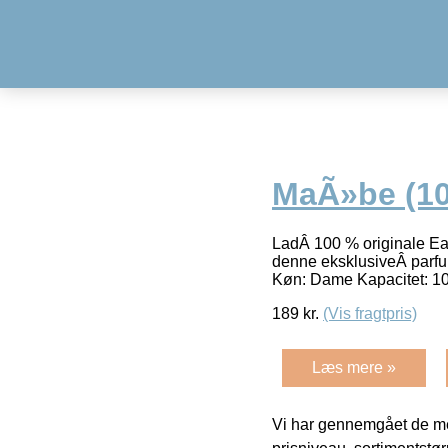
MaÃ»be (10
LadÂ 100 % originale Ea
denne eksklusiveÂ parfu
Køn: Dame Kapacitet: 1
189
kr.
(Vis fragtpris)
Læs mere »
Vi har gennemgået de mes