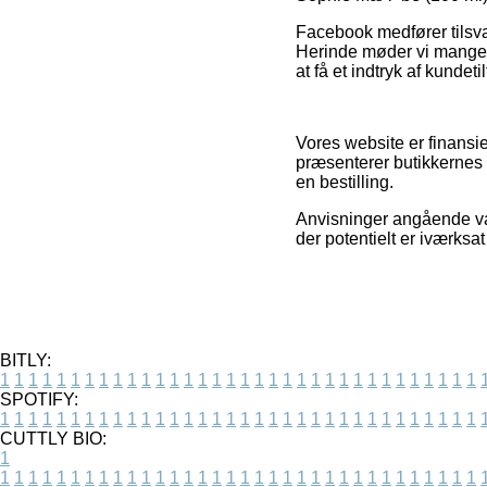
Facebook medfører tilsva
Herinde møder vi mange n
at få et indtryk af kundet
Vores website er finansi
præsenterer butikkernes 
en bestilling.
Anvisninger angående var
der potentielt er iværksa
BITLY:
1
1
1
1
1
1
1
1
1
1
1
1
1
1
1
1
1
1
1
1
1
1
1
1
1
1
1
1
1
1
1
1
1
1
SPOTIFY:
1
1
1
1
1
1
1
1
1
1
1
1
1
1
1
1
1
1
1
1
1
1
1
1
1
1
1
1
1
1
1
1
1
1
CUTTLY BIO:
1
1
1
1
1
1
1
1
1
1
1
1
1
1
1
1
1
1
1
1
1
1
1
1
1
1
1
1
1
1
1
1
1
1
1