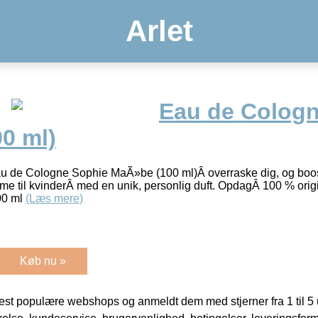
Arlet
Eau de Colog
0 ml)
u de Cologne Sophie MaÃ»be (100 ml)Â overraske dig, og boost
me til kvinderÂ med en unik, personlig duft. OpdagÂ 100 % ori
00 ml
(Læs mere)
Køb nu »
t populære webshops og anmeldt dem med stjerner fra 1 til 5 ud