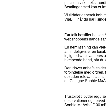
pris som virker ekstraord
Betalinger med kort er im
Vi tilråder generelt køb
ViaBill, når du har i sin
Før folk bestiller hos e
webshoppens handelsaftal
En nem løsning kan være a
almindeligvis er en fors
lejlighedsvis evalueres 
hjælpende hånd, når du o
Derudover anbefales det
forbindelse med ordren, 
desuden relevant, at man 
de Cologne Sophie MaÃ»b
Trustpilot tilbyder regul
observationer og herved 
Sophie MaÃ»be (100 ml) f