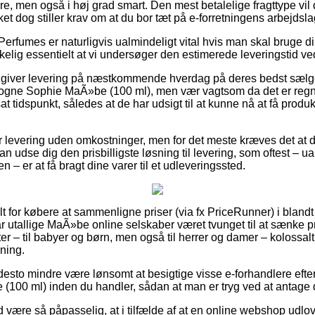
re, men også i høj grad smart. Den mest betalelige fragttype vil 
ket dog stiller krav om at du bor tæt på e-forretningens arbejdsla
Perfumes er naturligvis ualmindeligt vital hvis man skal bruge 
rkelig essentielt at vi undersøger den estimerede leveringstid ve
e giver levering på næstkommende hverdag på deres bedst sælg
gne Sophie MaÃ»be (100 ml), men vær vagtsom da det er regnet
sat tidspunkt, således at de har udsigt til at kunne nå at få produk
r levering uden omkostninger, men for det meste kræves det at d
 udse dig den prisbilligste løsning til levering, som oftest – 
n – er at få bragt dine varer til et udleveringssted.
elt for købere at sammenligne priser (via fx PriceRunner) i blandt
ar utallige MaÃ»be online selskaber været tvunget til at sænke p
ter – til babyer og børn, men også til herrer og damer – kolossa
ning.
 desto mindre være lønsomt at besigtige visse e-forhandlere efte
00 ml) inden du handler, sådan at man er tryg ved at antage de
være så påpasselig, at i tilfælde af at en online webshop udlover