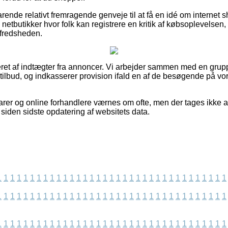
rende relativt fremragende genveje til at få en idé om internet
etbutikker hvor folk kan registrere en kritik af købsoplevelsen
ilfredsheden.
eret af indtægter fra annoncer. Vi arbejder sammen med en grup
tilbud, og indkasserer provision ifald en af de besøgende på v
er og online forhandlere værnes om ofte, men der tages ikke an
t siden sidste opdatering af websitets data.
1
1
1
1
1
1
1
1
1
1
1
1
1
1
1
1
1
1
1
1
1
1
1
1
1
1
1
1
1
1
1
1
1
1
1
1
1
1
1
1
1
1
1
1
1
1
1
1
1
1
1
1
1
1
1
1
1
1
1
1
1
1
1
1
1
1
1
1
1
1
1
1
1
1
1
1
1
1
1
1
1
1
1
1
1
1
1
1
1
1
1
1
1
1
1
1
1
1
1
1
1
1
1
1
1