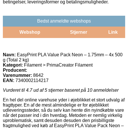
betingelser, leveringsformer og betalingsmuligheder.
Bedst anmeldte webshops
Webshop
Stjerner
Link
Navn:
EasyPrint PLA Value Pack Neon – 1.75mm – 4x 500
g (Total 2 kg)
Kategori:
Filament > PrimaCreator Filament
Producent:
Varenummer:
8642
EAN:
7340002114217
Vurderet til
4.7
ud af 5 stjerner baseret på
10
anmeldelser
En hel del online varehuse yder i øjeblikket et stort udvalg af
fragttyper. En af de mest almindelige er for øjeblikket
udleveringssteder, så du selv kan hente din nyindkøbte vare
når det passer ind i din hverdag. Metoden er nemlig virkelig
uproblematisk, samt desuden desuden den prisbilligste
fragtmulighed ved køb af EasyPrint PLA Value Pack Neon –