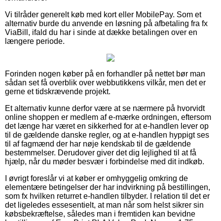
Vi tilråder generelt køb med kort eller MobilePay. Som et
alternativ burde du anvende en løsning på afbetaling fra fx
ViaBill, ifald du har i sinde at dække betalingen over en
længere periode.
Forinden nogen køber på en forhandler på nettet bør man
sådan set få overblik over webbutikkens vilkår, men det er
gerne et tidskrævende projekt.
Et alternativ kunne derfor være at se nærmere på hvorvidt
online shoppen er medlem af e-mærke ordningen, eftersom
det længe har været en sikkerhed for at e-handlen lever op
til de gældende danske regler, og at e-handlen hyppigt ses
til af fagmænd der har nøje kendskab til de gældende
bestemmelser. Derudover giver det dig lejlighed til at få
hjælp, når du møder besvær i forbindelse med dit indkøb.
I øvrigt foreslår vi at køber er omhyggelig omkring de
elementære betingelser der har indvirkning på bestillingen,
som fx hvilken returret e-handlen tilbyder. I relation til det er
det ligeledes essesentielt, at man når som helst sikrer sin
købsbekræftelse, således man i fremtiden kan bevidne