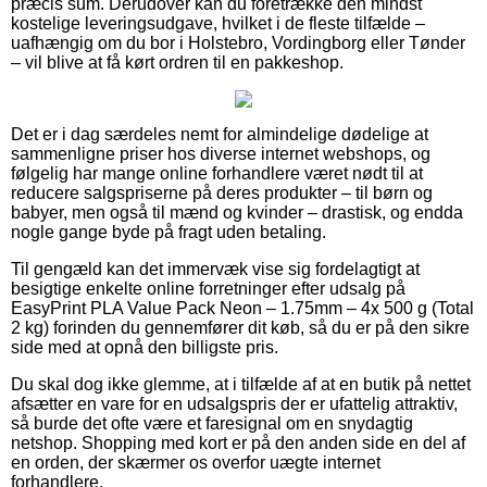
præcis sum. Derudover kan du foretrække den mindst
kostelige leveringsudgave, hvilket i de fleste tilfælde –
uafhængig om du bor i Holstebro, Vordingborg eller Tønder
– vil blive at få kørt ordren til en pakkeshop.
Det er i dag særdeles nemt for almindelige dødelige at
sammenligne priser hos diverse internet webshops, og
følgelig har mange online forhandlere været nødt til at
reducere salgspriserne på deres produkter – til børn og
babyer, men også til mænd og kvinder – drastisk, og endda
nogle gange byde på fragt uden betaling.
Til gengæld kan det immervæk vise sig fordelagtigt at
besigtige enkelte online forretninger efter udsalg på
EasyPrint PLA Value Pack Neon – 1.75mm – 4x 500 g (Total
2 kg) forinden du gennemfører dit køb, så du er på den sikre
side med at opnå den billigste pris.
Du skal dog ikke glemme, at i tilfælde af at en butik på nettet
afsætter en vare for en udsalgspris der er ufattelig attraktiv,
så burde det ofte være et faresignal om en snydagtig
netshop. Shopping med kort er på den anden side en del af
en orden, der skærmer os overfor uægte internet
forhandlere.