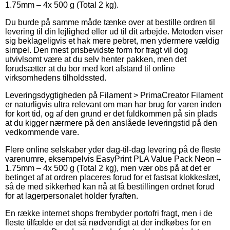
1.75mm – 4x 500 g (Total 2 kg).
Du burde på samme måde tænke over at bestille ordren til
levering til din lejlighed eller ud til dit arbejde. Metoden viser
sig beklageligvis et hak mere pebret, men ydermere vældig
simpel. Den mest prisbevidste form for fragt vil dog
utvivlsomt være at du selv henter pakken, men det
forudsætter at du bor med kort afstand til online
virksomhedens tilholdssted.
Leveringsdygtigheden på Filament > PrimaCreator Filament
er naturligvis ultra relevant om man har brug for varen inden
for kort tid, og af den grund er det fuldkommen på sin plads
at du kigger nærmere på den anslåede leveringstid på den
vedkommende vare.
Flere online selskaber yder dag-til-dag levering på de fleste
varenumre, eksempelvis EasyPrint PLA Value Pack Neon –
1.75mm – 4x 500 g (Total 2 kg), men vær obs på at det er
betinget af at ordren placeres forud for et fastsat klokkeslæt,
så de med sikkerhed kan nå at få bestillingen ordnet forud
for at lagerpersonalet holder fyraften.
En række internet shops frembyder portofri fragt, men i de
fleste tilfælde er det så nødvendigt at der indkøbes for en