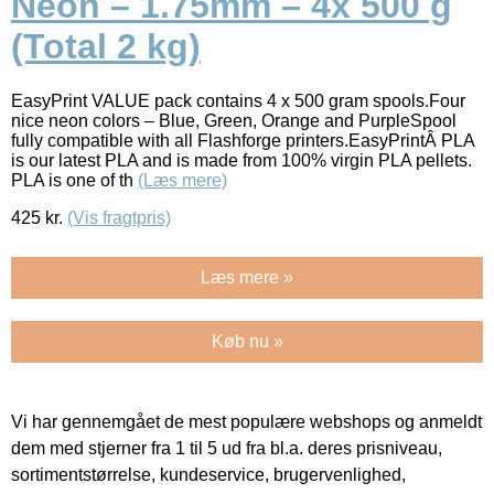
Neon – 1.75mm – 4x 500 g
(Total 2 kg)
EasyPrint VALUE pack contains 4 x 500 gram spools.Four
nice neon colors – Blue, Green, Orange and PurpleSpool
fully compatible with all Flashforge printers.EasyPrintÂ PLA
is our latest PLA and is made from 100% virgin PLA pellets.
PLA is one of th
(Læs mere)
425
kr.
(Vis fragtpris)
Læs mere »
Køb nu »
Vi har gennemgået de mest populære webshops og anmeldt
dem med stjerner fra 1 til 5 ud fra bl.a. deres prisniveau,
sortimentstørrelse, kundeservice, brugervenlighed,