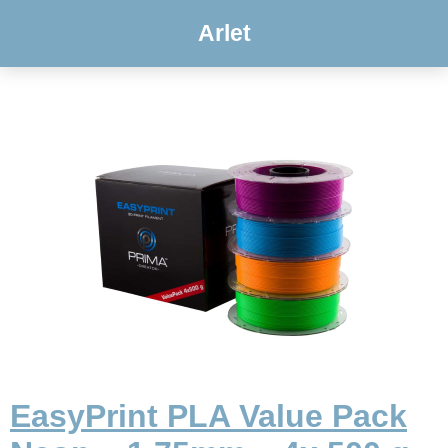
Arlet
EasyPrint PLA Value Pack