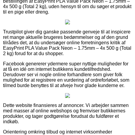
bestillingen af EasyPrint PLA Value Pack Neon – 1.75mm –
4x 500 g (Total 2 kg), uden hensyn til om du søger et produkt
til en pige eller dreng.
Trustpilot giver dig ganske passende genveje til at inspicere
ret mange aktuelle brugeres bedømmelser og af den grund
tilrådes det, at du undersøger online forretningens kritik af
EasyPrint PLA Value Pack Neon – 1.75mm – 4x 500 g (Total
2 kg) forud for at du shopper.
Facebook genererer ydermere super nyttige muligheder for
at få en idé om internet butikkens kundetilfredshed.
Derudover ser vi nogle online forhandlere som giver folk
mulighed for at registrere en vurdering af ordreforløbet, som
tilmed burde benyttes til at afveje hvor glade kunderne er.
Dette website finansieres af annoncer. Vi arbejder sammen
med masser af online webshops og fremviser butikkernes
produkter, og tager godtgørelse forudsat du fuldfører et
indkøb.
Orientering omkring tilbud og internet virksomheder