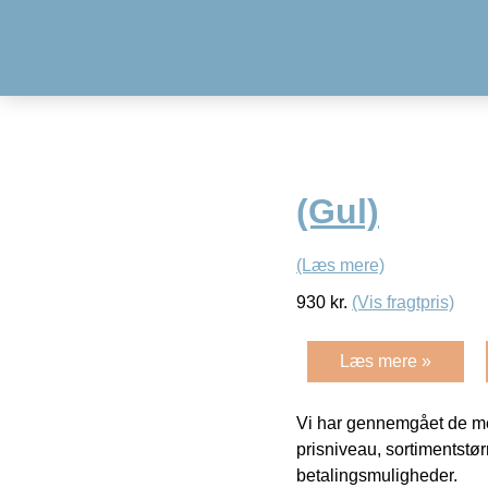
(Gul)
(Læs mere)
930
kr.
(Vis fragtpris)
Læs mere »
Vi har gennemgået de mes
prisniveau, sortimentstø
betalingsmuligheder.