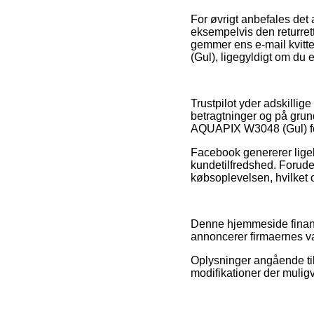
For øvrigt anbefales det
eksempelvis den returretti
gemmer ens e-mail kvitt
(Gul), ligegyldigt om du e
Trustpilot yder adskilli
betragtninger og på grund
AQUAPIX W3048 (Gul) for
Facebook genererer ligel
kundetilfredshed. Foruden
købsoplevelsen, hvilket 
Denne hjemmeside finansi
annoncerer firmaernes va
Oplysninger angående til
modifikationer der muligv