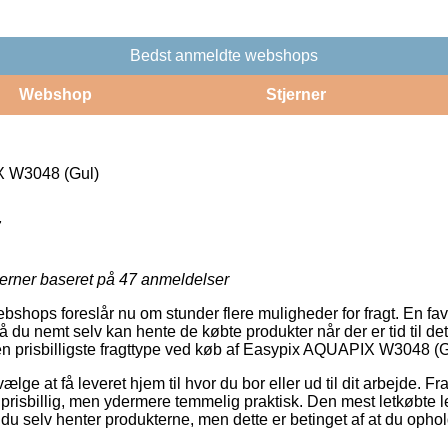
Bedst anmeldte webshops
Webshop
Stjerner
 W3048 (Gul)
7
jerner baseret på
47
anmeldelser
bshops foreslår nu om stunder flere muligheder for fragt. En fav
 du nemt selv kan hente de købte produkter når der er tid til det.
en prisbilligste fragttype ved køb af Easypix AQUAPIX W3048 (G
vælge at få leveret hjem til hvor du bor eller ud til dit arbejde. F
prisbillig, men ydermere temmelig praktisk. Den mest letkøbte le
t du selv henter produkterne, men dette er betinget af at du opho