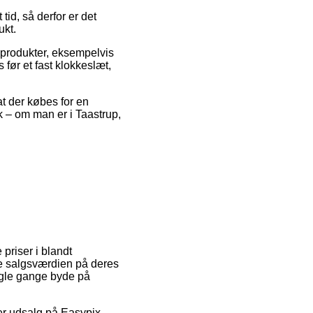
tid, så derfor er det
ukt.
e produkter, eksempelvis
ør et fast klokkeslæt,
at der købes for en
k – om man er i Taastrup,
priser i blandt
ske salgsværdien på deres
nogle gange byde på
ter udsalg på Easypix