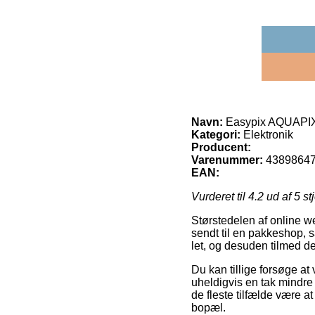
Navn:
Easypix AQUAPIX
Kategori:
Elektronik
Producent:
Varenummer:
4389864
EAN:
Vurderet til
4.2
ud af 5 st
Størstedelen af online we
sendt til en pakkeshop, så
let, og desuden tilmed d
Du kan tillige forsøge at 
uheldigvis en tak mindre 
de fleste tilfælde være a
bopæl.