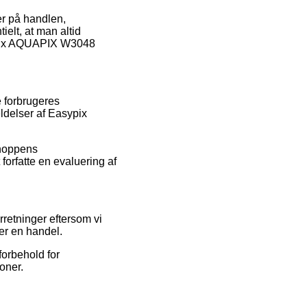
er på handlen,
ielt, at man altid
sypix AQUAPIX W3048
e forbrugeres
eldelser af Easypix
shoppens
forfatte en evaluering af
retninger eftersom vi
er en handel.
forbehold for
oner.