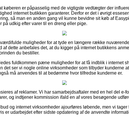
 at køberen er påpasselig med de vigtigste vedtægter der influer
ghed internet butikken garanterer. Derfor er det i øvrigt essesent
ering, så man en anden gang vil kunne bevidne sit køb af Ea
r på udkig efter varer til en dreng eller pige.
ge værdifulde muligheder for at tyde en længere række nuværend
 af dette anbefales det, at du kigger på internet butikkens anm
inden du bestiller.
edes fuldkommen pæne muligheder for at få indblik i internet 
 det ser vi nogle online virksomheder som tilbyder kunderne at 
også må anvendes til at bedømme hvor tilfredse kunderne er.
eres af reklamer. Vi har samarbejdsaftaler med en hel del e-for
rer, og indtjener kommission ifald en af vores besøgende udfør
bud og internet virksomheder ajourføres løbende, men vi tager 
is er udarbejdet efter sidste opdatering af de anvendte informati