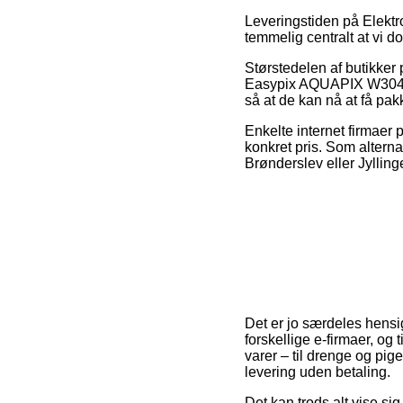
Leveringstiden på Elektron
temmelig centralt at vi d
Størstedelen af butikker 
Easypix AQUAPIX W3048 (
så at de kan nå at få pak
Enkelte internet firmaer 
konkret pris. Som altern
Brønderslev eller Jyllinge
Det er jo særdeles hensig
forskellige e-firmaer, og
varer – til drenge og pig
levering uden betaling.
Det kan trods alt vise s