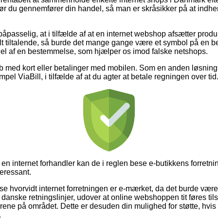
 du gennemfører din handel, så man er skråsikker på at indhen
åpasselig, at i tilfælde af at en internet webshop afsætter produ
t tiltalende, så burde det mange gange være et symbol på en be
del af en bestemmelse, som hjælper os imod falske netshops.
køb med kort eller betalinger med mobilen. Som en anden løsnin
mpel ViaBill, i tilfælde af at du agter at betale regningen over tid
å en internet forhandler kan de i reglen bese e-butikkens forretni
teressant.
 se hvorvidt internet forretningen er e-mærket, da det burde være 
anske retningslinjer, udover at online webshoppen tit føres tils
årene på området. Dette er desuden din mulighed for støtte, hvis 
.