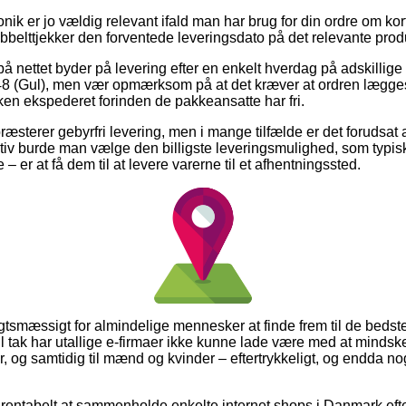
ik er jo vældig relevant ifald man har brug for din ordre om kort 
obbelttjekker den forventede leveringsdato på det relevante prod
på nettet byder på levering efter en enkelt hverdag på adskillig
Gul), men vær opmærksom på at det kræver at ordren lægges f
ken ekspederet forinden de pakkeansatte har fri.
præsterer gebyrfri levering, men i mange tilfælde er det forudsat 
ativ burde man vælge den billigste leveringsmulighed, som typis
 – er at få dem til at levere varerne til et afhentningssted.
tsmæssigt for almindelige mennesker at finde frem til de bedste 
 til tak har utallige e-firmaer ikke kunne lade være med at mind
er, og samtidig til mænd og kvinder – eftertrykkeligt, og endda 
ig rentabelt at sammenholde enkelte internet shops i Danmark ef