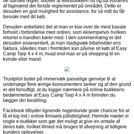
de danske regler, udover at webbutikken nu og da vurderes
af fagmænd der forstår reglementet på området. Dette er
desuden en god mulighed for assistance, for så vidt du får
besvær med dit køb.
Desuden anbefales det at man er klar over de mest basale
forhold i forbindelse med ordren, som eksempelvis hvilken
returret e-handlen kører med. I den sammenhæng er det
desuden essesentielt, at man stadigvæk bibeholder ens
faktura, således man i fremtiden kan påvise sit køb af Easy
Camp Tarp 4 x 4 m, hvad end man er på shopping til en
kvinde eller mand.
Trustpilot byder på immervæk passelige genveje til at
undersøge flere øvrige konsumenters tanker og af den grund
er det fornuftigt, at du kigger nærmere på online butikkens
bedømmelser af Easy Camp Tarp 4 x 4 m forinden du
lægger din bestilling.
Facebook tilbyder lignende nogenlunde gode chancer for at
få et kig ind i online firmaets pålidelighed. Herinde møder vi
nogle e-butikker som gør det muligt at give en omtale af
deres køb, hvilket tilmed må bruges til afvejning af tidligere
kunders oplevelser.