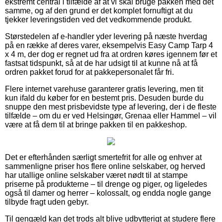
ekstremt central i tilfælde af at vi skal bruge pakken med det
samme, og af den grund er det komplet fornuftigt at du
tjekker leveringstiden ved det vedkommende produkt.
Størstedelen af e-handler yder levering på næste hverdag
på en række af deres varer, eksempelvis Easy Camp Tarp 4
x 4 m, der dog er regnet ud fra at ordren køres igennem før et
fastsat tidspunkt, så at de har udsigt til at kunne nå at få
ordren pakket forud for at pakkepersonalet får fri.
Flere internet varehuse garanterer gratis levering, men tit
kun ifald du køber for en bestemt pris. Desuden burde du
snuppe den mest prisbevidste type af levering, der i de fleste
tilfælde – om du er ved Helsingør, Grenaa eller Hammel – vil
være at få dem til at bringe pakken til en pakkeshop.
Det er efterhånden særligt smertefrit for alle og enhver at
sammenligne priser hos flere online selskaber, og herved
har utallige online selskaber været nødt til at stampe
priserne på produkterne – til drenge og piger, og ligeledes
også til damer og herrer – kolossalt, og endda nogle gange
tilbyde fragt uden gebyr.
Til gengæld kan det trods alt blive udbytterigt at studere flere