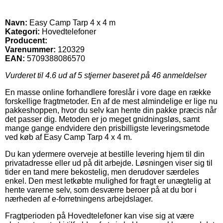
Navn:
Easy Camp Tarp 4 x 4 m
Kategori:
Hovedtelefoner
Producent:
Varenummer:
120329
EAN:
5709388086570
Vurderet til
4.6
ud af 5 stjerner baseret på
46
anmeldelser
En masse online forhandlere foreslår i vore dage en række
forskellige fragtmetoder. En af de mest almindelige er lige nu
pakkeshoppen, hvor du selv kan hente din pakke præcis når
det passer dig. Metoden er jo meget gnidningsløs, samt
mange gange endvidere den prisbilligste leveringsmetode
ved køb af Easy Camp Tarp 4 x 4 m.
Du kan ydermere overveje at bestille levering hjem til din
privatadresse eller ud på dit arbejde. Løsningen viser sig til
tider en tand mere bekostelig, men derudover særdeles
enkel. Den mest letkøbte mulighed for fragt er unægtelig at
hente varerne selv, som desværre beroer på at du bor i
nærheden af e-forretningens arbejdslager.
Fragtperioden på Hovedtelefoner kan vise sig at være