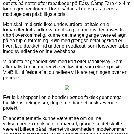
outlets på nettet efter rabatkoder på Easy Camp Tarp 4 x 4 m
før du gennemfører dit køb, sådan at du er garanteret at
modtage den prisbilligste pris.
Man skal imidlertid ikke undervurdere, at ifald en e-
forhandler forhandler varer til salg for en pris der anses for
uhørt overkommelig, kunne det mange gange være et tegn
på en fup e-forretning. Køb med gængse betalingskort er i
hvert fald dækket ind under en vedtægt, som forsvarer køber
imod svindlende online webshops.
Vi anbefaler generelt køb med kort eller MobilePay. Som
alternativ kunne du benytte en løsning som eksempelvis
ViaBill, i tilfælde af at du hellere vil klare regningen over en
periode.
Før folk shopper i en e-handler bør de faktisk gennemgå
butikkens betingelser, dog er det bare et tidskrævende
projekt.
Et andet alternativ kunne være at se om online
virksomheden er tilsluttet e-mærket, grundet at det skulle
være et billede på at internet virksomheden imødekommer