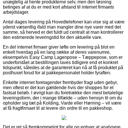
unægtelig at hente produkterne selv, men den løsning
betinges af at du er med kort afstand til internet firmaets
arbejdslager.
Antal dages levering på Hovedtelefoner kan vise sig at være
yderst væsentlig ifald man mangler dine nye varer med det
samme, så herved er det fuldt ud centralt at man kontrollerer
den estimerede leveringstid for den aktuelle vare.
En del internet firmaer giver løfte om levering på blot en
enkelt hverdag på en lang række af deres varenumre,
eksempelvis Easy Camp Lagenpose – Tæppepose, som er
underforstået at bestillingen laves tidligere end et konkret
tidspunkt, således at de garanteret kan nå at få produktet på
posthuset forud for at pakkepersonalet holder fyraften.
Enkelte internet foretagender frembyder fragt uden gebyr,
men oftest er det kun gældende hvis der shoppes for et
fastsat beløb. I øvrigt kan du foretrække den mest betalelige
leveringsform, der i mange tilfælde – uden hensyn til om du
opholder sig tæt på Kolding, Varde eller Hørning – vil være
at få fragtfirmaet til at levere din ordre til en pakkeshop.
Det er ret så fremkommeligt for alle og enhver at analysere