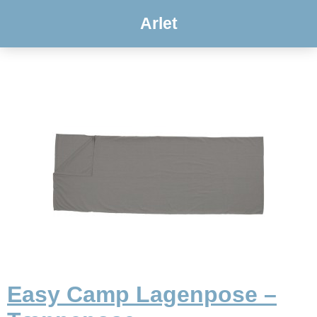
Arlet
Easy Camp Lagenpose –