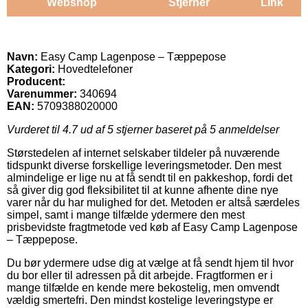
Webshop
Stjerner
Link
Navn:
Easy Camp Lagenpose – Tæppepose
Kategori:
Hovedtelefoner
Producent:
Varenummer:
340694
EAN:
5709388020000
Vurderet til
4.7
ud af 5 stjerner baseret på
5
anmeldelser
Størstedelen af internet selskaber tildeler på nuværende
tidspunkt diverse forskellige leveringsmetoder. Den mest
almindelige er lige nu at få sendt til en pakkeshop, fordi det
så giver dig god fleksibilitet til at kunne afhente dine nye
varer når du har mulighed for det. Metoden er altså særdeles
simpel, samt i mange tilfælde ydermere den mest
prisbevidste fragtmetode ved køb af Easy Camp Lagenpose
– Tæppepose.
Du bør ydermere udse dig at vælge at få sendt hjem til hvor
du bor eller til adressen på dit arbejde. Fragtformen er i
mange tilfælde en kende mere bekostelig, men omvendt
vældig smertefri. Den mindst kostelige leveringstype er