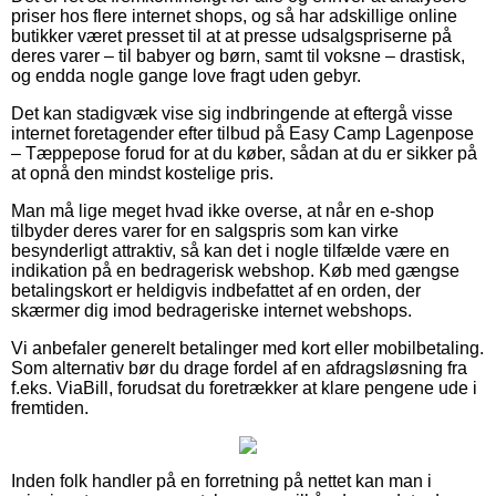
priser hos flere internet shops, og så har adskillige online
butikker været presset til at at presse udsalgspriserne på
deres varer – til babyer og børn, samt til voksne – drastisk,
og endda nogle gange love fragt uden gebyr.
Det kan stadigvæk vise sig indbringende at eftergå visse
internet foretagender efter tilbud på Easy Camp Lagenpose
– Tæppepose forud for at du køber, sådan at du er sikker på
at opnå den mindst kostelige pris.
Man må lige meget hvad ikke overse, at når en e-shop
tilbyder deres varer for en salgspris som kan virke
besynderligt attraktiv, så kan det i nogle tilfælde være en
indikation på en bedragerisk webshop. Køb med gængse
betalingskort er heldigvis indbefattet af en orden, der
skærmer dig imod bedrageriske internet webshops.
Vi anbefaler generelt betalinger med kort eller mobilbetaling.
Som alternativ bør du drage fordel af en afdragsløsning fra
f.eks. ViaBill, forudsat du foretrækker at klare pengene ude i
fremtiden.
Inden folk handler på en forretning på nettet kan man i