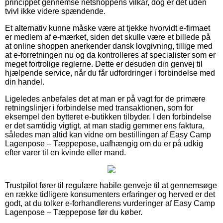
princippet gennemse netshoppens vilkår, dog er det uden
tvivl ikke videre spændende.
Et alternativ kunne måske være at tjekke hvorvidt e-firmaet
er medlem af e-mærket, siden det skulle være et billede på
at online shoppen anerkender dansk lovgivning, tillige med
at e-forretningen nu og da kontrolleres af specialister som er
meget fortrolige reglerne. Dette er desuden din genvej til
hjælpende service, når du får udfordringer i forbindelse med
din handel.
Ligeledes anbefales det at man er på vagt for de primære
retningslinjer i forbindelse med transaktionen, som for
eksempel den bytteret e-butikken tilbyder. I den forbindelse
er det samtidig vigtigt, at man stadig gemmer ens faktura,
således man altid kan vidne om bestillingen af Easy Camp
Lagenpose – Tæppepose, uafhængig om du er på udkig
efter varer til en kvinde eller mand.
Trustpilot fører til regulære habile genveje til at gennemsøge
en række tidligere konsumenters erfaringer og herved er det
godt, at du tolker e-forhandlerens vurderinger af Easy Camp
Lagenpose – Tæppepose før du køber.