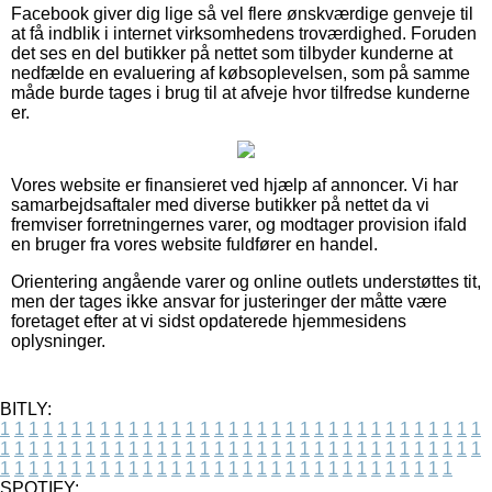
Facebook giver dig lige så vel flere ønskværdige genveje til
at få indblik i internet virksomhedens troværdighed. Foruden
det ses en del butikker på nettet som tilbyder kunderne at
nedfælde en evaluering af købsoplevelsen, som på samme
måde burde tages i brug til at afveje hvor tilfredse kunderne
er.
Vores website er finansieret ved hjælp af annoncer. Vi har
samarbejdsaftaler med diverse butikker på nettet da vi
fremviser forretningernes varer, og modtager provision ifald
en bruger fra vores website fuldfører en handel.
Orientering angående varer og online outlets understøttes tit,
men der tages ikke ansvar for justeringer der måtte være
foretaget efter at vi sidst opdaterede hjemmesidens
oplysninger.
BITLY:
1
1
1
1
1
1
1
1
1
1
1
1
1
1
1
1
1
1
1
1
1
1
1
1
1
1
1
1
1
1
1
1
1
1
1
1
1
1
1
1
1
1
1
1
1
1
1
1
1
1
1
1
1
1
1
1
1
1
1
1
1
1
1
1
1
1
1
1
1
1
1
1
1
1
1
1
1
1
1
1
1
1
1
1
1
1
1
1
1
1
1
1
1
1
1
1
1
1
1
1
SPOTIFY: