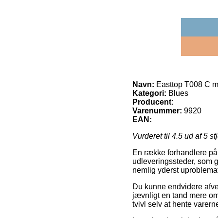
Navn:
Easttop T008 C 
Kategori:
Blues
Producent:
Varenummer:
9920
EAN:
Vurderet til
4.5
ud af 5 st
En række forhandlere på n
udleveringssteder, som gi
nemlig yderst uproblemat
Du kunne endvidere afveje 
jævnligt en tand mere om
tvivl selv at hente varer