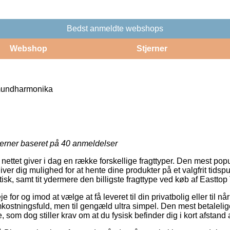
Bedst anmeldte webshops
Webshop
Stjerner
mundharmonika
jerner baseret på
40
anmeldelser
ettet giver i dag en række forskellige fragttyper. Den mest pop
ver dig mulighed for at hente dine produkter på et valgfrit tidsp
isk, samt tit ydermere den billigste fragttype ved køb af East
for og imod at vælge at få leveret til din privatbolig eller til nå
kostningsfuld, men til gengæld ultra simpel. Den mest betalelig
ne, som dog stiller krav om at du fysisk befinder dig i kort afstan