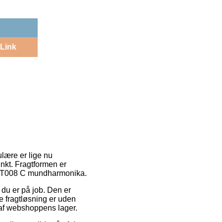
Link
ulære er lige nu
unkt. Fragtformen er
top T008 C mundharmonika.
r du er på job. Den er
e fragtløsning er uden
d af webshoppens lager.