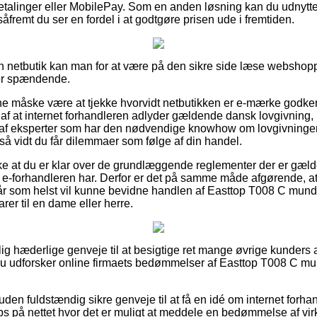
tbetalinger eller MobilePay. Som en anden løsning kan du udnytt
såfremt du ser en fordel i at godtgøre prisen ude i fremtiden.
n netbutik kan man for at være på den sikre side læse webshoppe
er spændende.
unne måske være at tjekke hvorvidt netbutikken er e-mærke godke
 af at internet forhandleren adlyder gældende dansk lovgivning
af eksperter som har den nødvendige knowhow om lovgivninge
 så vidt du får dilemmaer som følge af din handel.
ække at du er klar over de grundlæggende reglementer der er gælde
e-forhandleren har. Derfor er det på samme måde afgørende, at
når som helst vil kunne bevidne handlen af Easttop T008 C mund
rer til en dame eller herre.
ntlig hæderlige genveje til at besigtige ret mange øvrige kunder
 at du udforsker online firmaets bedømmelser af Easttop T008 C
en fuldstændig sikre genveje til at få en idé om internet forhan
ops på nettet hvor det er muligt at meddele en bedømmelse af v