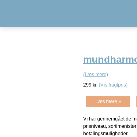
mundharmo
(Læs mere)
299
kr.
(Vis fragtpris)
Læs mere »
Vi har gennemgået de mes
prisniveau, sortimentstø
betalingsmuligheder.