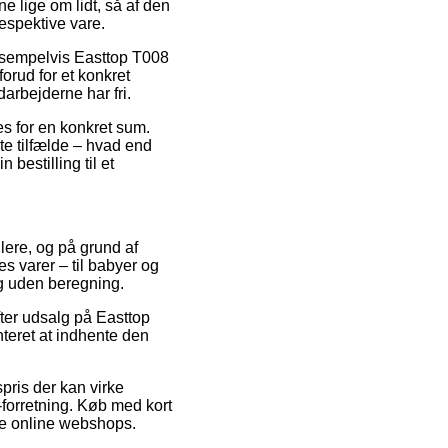
e lige om lidt, så af den
espektive vare.
eksempelvis Easttop T008
orud for et konkret
arbejderne har fri.
les for en konkret sum.
te tilfælde – hvad end
bestilling til et
lere, og på grund af
s varer – til babyer og
ng uden beregning.
fter udsalg på Easttop
teret at indhente den
pris der kan virke
-forretning. Køb med kort
ige online webshops.