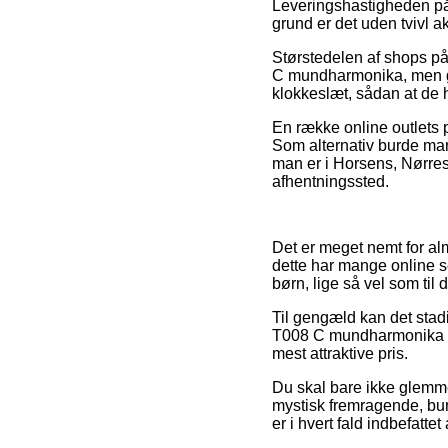
Leveringshastigheden på B
grund er det uden tvivl 
Størstedelen af shops på
C mundharmonika, men gle
klokkeslæt, sådan at de h
En række online outlets p
Som alternativ burde man 
man er i Horsens, Nørresun
afhentningssted.
Det er meget nemt for alm
dette har mange online s
børn, lige så vel som ti
Til gengæld kan det stad
T008 C mundharmonika for
mest attraktive pris.
Du skal bare ikke glemme
mystisk fremragende, bur
er i hvert fald indbefat