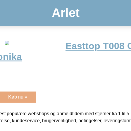
Arlet
Easttop T008 
nika
Køb nu »
t populære webshops og anmeldt dem med stjerner fra 1 til 5 ud
rrelse, kundeservice, brugervenlighed, betingelser, leveringsfor