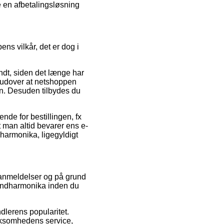
e en afbetalingsløsning
ns vilkår, det er dog i
ndt, siden det længe har
, udover at netshoppen
n. Desuden tilbydes du
nde for bestillingen, fx
 man altid bevarer ens e-
harmonika, ligegyldigt
s anmeldelser og på grund
 mundharmonika inden du
dlerens popularitet.
irksomhedens service,