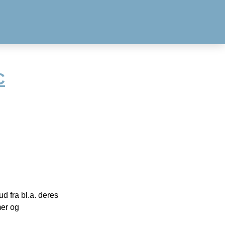
C
 fra bl.a. deres
mer og