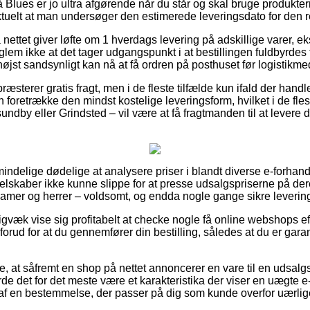
lues er jo ultra afgørende når du står og skal bruge produktern
aktuelt at man undersøger den estimerede leveringsdato for den r
 nettet giver løfte om 1 hverdags levering på adskillige varer, 
m ikke at det tager udgangspunkt i at bestillingen fuldbyrdes f
øjst sandsynligt kan nå at få ordren på posthuset før logistikmed
ræsterer gratis fragt, men i de fleste tilfælde kun ifald der hand
foretrække den mindst kostelige leveringsform, hvilket i de fles
dby eller Grindsted – vil være at få fragtmanden til at levere din 
indelige dødelige at analysere priser i blandt diverse e-forhand
elskaber ikke kunne slippe for at presse udsalgspriserne på dere
l damer og herrer – voldsomt, og endda nogle gange sikre leveri
igvæk vise sig profitabelt at checke nogle få online webshops e
ud for at du gennemfører din bestilling, således at du er garan
, at såfremt en shop på nettet annoncerer en vare til en udsalgs
de det for det meste være et karakteristika der viser en uægte e
tet af en bestemmelse, der passer på dig som kunde overfor uærl