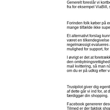
Generelt foreslår vi kor
fra for eksempel ViaBill, 
Forinden folk køber på e
mange tilfælde ikke sup
Et alternativt forslag k
været en tilkendegivelse
regelmæssigt evalueres 
mulighed for support, for
I øvrigt er det at foretr
den ombytningsrettighed 
mail kvittering, så man 
om du er på udkig efter va
Trustpilot giver dig ege
af dette går vi ind for,
færdiggør din shopping.
Facebook genererer desud
Tilmed er der faktisk sh