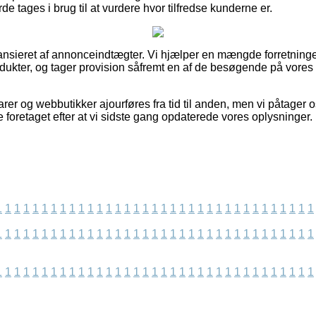
tages i brug til at vurdere hvor tilfredse kunderne er.
nsieret af annonceindtægter. Vi hjælper en mængde forretninger
odukter, og tager provision såfremt en af de besøgende på vores 
r og webbutikker ajourføres fra tid til anden, men vi påtager os
 foretaget efter at vi sidste gang opdaterede vores oplysninger.
1
1
1
1
1
1
1
1
1
1
1
1
1
1
1
1
1
1
1
1
1
1
1
1
1
1
1
1
1
1
1
1
1
1
1
1
1
1
1
1
1
1
1
1
1
1
1
1
1
1
1
1
1
1
1
1
1
1
1
1
1
1
1
1
1
1
1
1
1
1
1
1
1
1
1
1
1
1
1
1
1
1
1
1
1
1
1
1
1
1
1
1
1
1
1
1
1
1
1
1
1
1
1
1
1