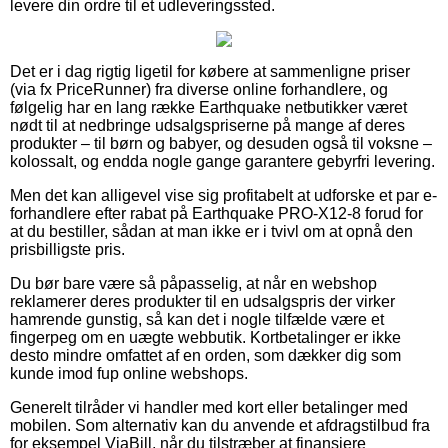
levere din ordre til et udleveringssted.
Det er i dag rigtig ligetil for købere at sammenligne priser
(via fx PriceRunner) fra diverse online forhandlere, og
følgelig har en lang række Earthquake netbutikker været
nødt til at nedbringe udsalgspriserne på mange af deres
produkter – til børn og babyer, og desuden også til voksne –
kolossalt, og endda nogle gange garantere gebyrfri levering.
Men det kan alligevel vise sig profitabelt at udforske et par e-
forhandlere efter rabat på Earthquake PRO-X12-8 forud for
at du bestiller, sådan at man ikke er i tvivl om at opnå den
prisbilligste pris.
Du bør bare være så påpasselig, at når en webshop
reklamerer deres produkter til en udsalgspris der virker
hamrende gunstig, så kan det i nogle tilfælde være et
fingerpeg om en uægte webbutik. Kortbetalinger er ikke
desto mindre omfattet af en orden, som dækker dig som
kunde imod fup online webshops.
Generelt tilråder vi handler med kort eller betalinger med
mobilen. Som alternativ kan du anvende et afdragstilbud fra
for eksempel ViaBill, når du tilstræber at finansiere