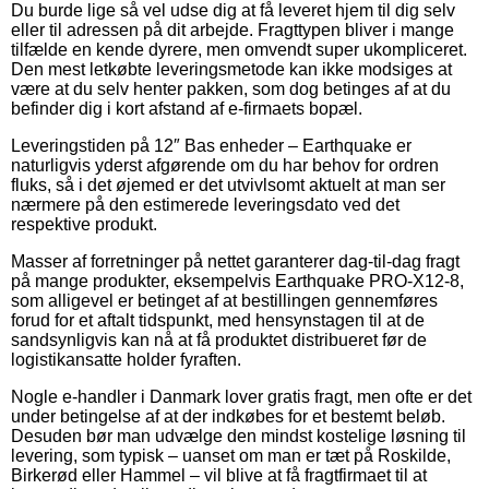
Du burde lige så vel udse dig at få leveret hjem til dig selv
eller til adressen på dit arbejde. Fragttypen bliver i mange
tilfælde en kende dyrere, men omvendt super ukompliceret.
Den mest letkøbte leveringsmetode kan ikke modsiges at
være at du selv henter pakken, som dog betinges af at du
befinder dig i kort afstand af e-firmaets bopæl.
Leveringstiden på 12″ Bas enheder – Earthquake er
naturligvis yderst afgørende om du har behov for ordren
fluks, så i det øjemed er det utvivlsomt aktuelt at man ser
nærmere på den estimerede leveringsdato ved det
respektive produkt.
Masser af forretninger på nettet garanterer dag-til-dag fragt
på mange produkter, eksempelvis Earthquake PRO-X12-8,
som alligevel er betinget af at bestillingen gennemføres
forud for et aftalt tidspunkt, med hensynstagen til at de
sandsynligvis kan nå at få produktet distribueret før de
logistikansatte holder fyraften.
Nogle e-handler i Danmark lover gratis fragt, men ofte er det
under betingelse af at der indkøbes for et bestemt beløb.
Desuden bør man udvælge den mindst kostelige løsning til
levering, som typisk – uanset om man er tæt på Roskilde,
Birkerød eller Hammel – vil blive at få fragtfirmaet til at