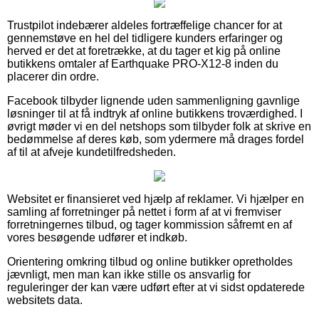
Trustpilot indebærer aldeles fortræffelige chancer for at
gennemstøve en hel del tidligere kunders erfaringer og
herved er det at foretrække, at du tager et kig på online
butikkens omtaler af Earthquake PRO-X12-8 inden du
placerer din ordre.
Facebook tilbyder lignende uden sammenligning gavnlige
løsninger til at få indtryk af online butikkens troværdighed. I
øvrigt møder vi en del netshops som tilbyder folk at skrive en
bedømmelse af deres køb, som ydermere må drages fordel
af til at afveje kundetilfredsheden.
Websitet er finansieret ved hjælp af reklamer. Vi hjælper en
samling af forretninger på nettet i form af at vi fremviser
forretningernes tilbud, og tager kommission såfremt en af
vores besøgende udfører et indkøb.
Orientering omkring tilbud og online butikker opretholdes
jævnligt, men man kan ikke stille os ansvarlig for
reguleringer der kan være udført efter at vi sidst opdaterede
websitets data.