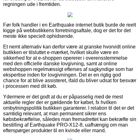
regningen ude i fremtiden.
Før folk handler i en Earthquake internet butik burde de reelt
kigge på webbutikkens forretningsaftale, dog er det for det
meste ikke specielt ophidsende.
Et nemt alternativ kan derfor være at granske hvorvidt online
butikken er tilsluttet e-mærket, hvilket skulle være en
sikkerhed for at e-shoppen opererer i overensstemmelse
med den officielle danske lovgivning, samt at online
webshoppen regelmæssigt efterses af sagkyndige som har
ekspertise inden for lovgivningen. Det er en rigtig god
chance for at blive assisteret, ifald du bliver udsat for besvær
i processen med dit køb.
Ydermere er det godt at du er påpasselig med de mest
aktuelle regler der er gældende for købet, fx hvilken
ombytningspolitik butikken garanterer. I relation til det er det
samtidig relevant, at man permanent sikrer ens
købsbekræftelse, således man fremadrettet kan bekræfte sin
bestilling af Earthquake PRO-X12-8, uafhængig om man
efterspørger produkter til en kvinde eller mand.