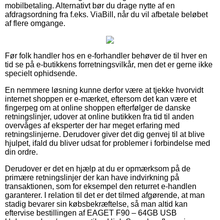
mobilbetaling. Alternativt bør du drage nytte af en
afdragsordning fra f.eks. ViaBill, når du vil afbetale beløbet
af flere omgange.
Før folk handler hos en e-forhandler behøver de til hver en
tid se på e-butikkens forretningsvilkår, men det er gerne ikke
specielt ophidsende.
En nemmere løsning kunne derfor være at tjekke hvorvidt
internet shoppen er e-mærket, eftersom det kan være et
fingerpeg om at online shoppen efterfølger de danske
retningslinjer, udover at online butikken fra tid til anden
overvåges af eksperter der har meget erfaring med
retningslinjerne. Derudover giver det dig genvej til at blive
hjulpet, ifald du bliver udsat for problemer i forbindelse med
din ordre.
Derudover er det en hjælp at du er opmærksom på de
primære retningslinjer der kan have indvirkning på
transaktionen, som for eksempel den returret e-handlen
garanterer. I relation til det er det tilmed afgørende, at man
stadig bevarer sin købsbekræftelse, så man altid kan
eftervise bestillingen af EAGET F90 – 64GB USB