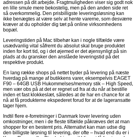
adressen på dit arbejde. Fragtmuligheden viser sig godt nok
en lille smule mere bekostelig, men på den anden side ret
så overkommelig. Den prisbilligste leveringsløsning kan
ikke benægtes at være selv at hente varerne, som desværre
kræver at du opholder dig tæt på online virksomhedens
bopæl.
Leveringstiden på Mac tilbehør kan i nogle tilfælde være
usædvanlig vital såfremt du absolut skal bruge produktet
inden for kort tid, og i det øjemed er det øjensynligt på sin
plads at du gransker den anslåede leveringstid på det
respektive produkt.
En lang række shops på nettet byder på levering på næste
hverdag på mange af butikkens varer, eksempelvis EAGET
F90 – 64GB USB Hukommelses/memory stik – High Speed,
men vær obs på at det er regnet ud fra at du når at bestille
inden et fast klokkeslæt, således at de har en chance for at
nå at få produkterne ekspederet forud for at de lageransatte
tager hjem.
Indtil flere e-forretninger i Danmark lover levering uden
omkostninger, men i de fleste tilfælde påkræves det at man
shopper for en bestemt pris. Alternativt kan man udse dig
den billigste løsning til levering, der ofte – hvad end du er i