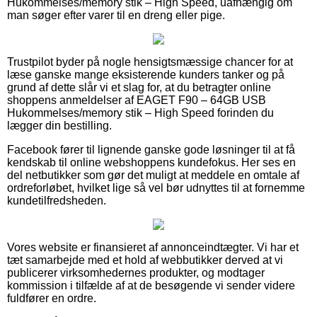
Hukommelses/memory stik – High Speed, uafhængig om
man søger efter varer til en dreng eller pige.
Trustpilot byder på nogle hensigtsmæssige chancer for at
læse ganske mange eksisterende kunders tanker og på
grund af dette slår vi et slag for, at du betragter online
shoppens anmeldelser af EAGET F90 – 64GB USB
Hukommelses/memory stik – High Speed forinden du
lægger din bestilling.
Facebook fører til lignende ganske gode løsninger til at få
kendskab til online webshoppens kundefokus. Her ses en
del netbutikker som gør det muligt at meddele en omtale af
ordreforløbet, hvilket lige så vel bør udnyttes til at fornemme
kundetilfredsheden.
Vores website er finansieret af annonceindtægter. Vi har et
tæt samarbejde med et hold af webbutikker derved at vi
publicerer virksomhedernes produkter, og modtager
kommission i tilfælde af at de besøgende vi sender videre
fuldfører en ordre.