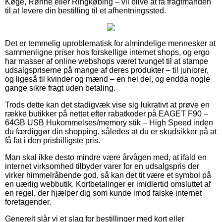
Køge, Rønne eller Ringkøbing – vil blive at få fragtmanden
til at levere din bestilling til et afhentningssted.
Det er temmelig uproblematisk for almindelige mennesker at
sammenligne priser hos forskellige internet shops, og ergo
har masser af online webshops været tvunget til at stampe
udsalgspriserne på mange af deres produkter – til juniorer,
og ligeså til kvinder og mænd – en hel del, og endda nogle
gange sikre fragt uden betaling.
Trods dette kan det stadigvæk vise sig lukrativt at prøve en
række butikker på nettet efter rabatkoder på EAGET F90 –
64GB USB Hukommelses/memory stik – High Speed inden
du færdiggør din shopping, således at du er skudsikker på at
få fat i den prisbilligste pris.
Man skal ikke desto mindre være årvågen med, at ifald en
internet virksomhed tilbyder varer for en udsalgspris der
virker himmelråbende god, så kan det tit være et symbol på
en uærlig webbutik. Kortbetalinger er imidlertid omsluttet af
en regel, der hjælper dig som kunde imod falske internet
foretagender.
Generelt slår vi et slag for bestillinger med kort eller