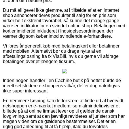
at opnå den bedste pris.
Du må alligevel ikke glemme, at i tilfælde af at en internet
shop annoncerer deres produkter til salg for en pris som
virker helt ekstremt favorabel, så kunne det mange gange
være en indikator for en svindel online shop. Betalinger med
kort er imidlertid inkluderet i Indsigelsesordningen, der
værner dig som køber imod svindlende e-forhandlere.
Vi foreslår generelt køb med betalingskort eller betalinger
med mobilen. Alternativt bør du drage nytte af en
afbetalingsløsning fra fx ViaBill, hvis du gerne vil afdrage
betalingen over et længere tidsrum.
Inden nogen handler i en Eachine butik på nettet burde de
ideelt set studere e-shoppens vilkår, det er dog naturligvis
ikke super interessant.
En nemmere løsning kan derfor være at finde ud af hvorvidt
netshoppen er e-mærket medlem, som almindeligvis er et
billede på at online firmaet lever op til gældende dansk
lovgivning, samt at den jævnligt revideres af jurister som har
megen viden om de gældende bestemmelser. Det er en
rigtig god anledning til at få hjælp, ifald du forvoldes