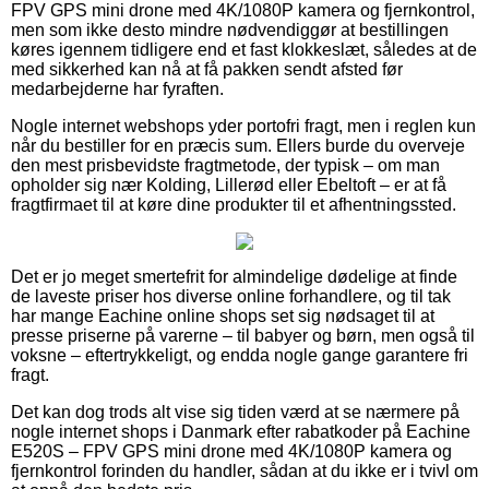
FPV GPS mini drone med 4K/1080P kamera og fjernkontrol,
men som ikke desto mindre nødvendiggør at bestillingen
køres igennem tidligere end et fast klokkeslæt, således at de
med sikkerhed kan nå at få pakken sendt afsted før
medarbejderne har fyraften.
Nogle internet webshops yder portofri fragt, men i reglen kun
når du bestiller for en præcis sum. Ellers burde du overveje
den mest prisbevidste fragtmetode, der typisk – om man
opholder sig nær Kolding, Lillerød eller Ebeltoft – er at få
fragtfirmaet til at køre dine produkter til et afhentningssted.
Det er jo meget smertefrit for almindelige dødelige at finde
de laveste priser hos diverse online forhandlere, og til tak
har mange Eachine online shops set sig nødsaget til at
presse priserne på varerne – til babyer og børn, men også til
voksne – eftertrykkeligt, og endda nogle gange garantere fri
fragt.
Det kan dog trods alt vise sig tiden værd at se nærmere på
nogle internet shops i Danmark efter rabatkoder på Eachine
E520S – FPV GPS mini drone med 4K/1080P kamera og
fjernkontrol forinden du handler, sådan at du ikke er i tvivl om