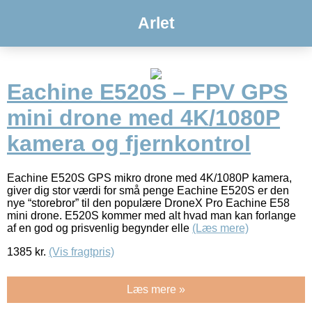
Arlet
Eachine E520S – FPV GPS
mini drone med 4K/1080P
kamera og fjernkontrol
Eachine E520S GPS mikro drone med 4K/1080P kamera,
giver dig stor værdi for små penge Eachine E520S er den
nye “storebror” til den populære DroneX Pro Eachine E58
mini drone. E520S kommer med alt hvad man kan forlange
af en god og prisvenlig begynder elle
(Læs mere)
1385
kr.
(Vis fragtpris)
Læs mere »