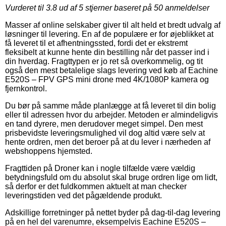
Vurderet til
3.8
ud af 5 stjerner baseret på
50
anmeldelser
Masser af online selskaber giver til alt held et bredt udvalg af
løsninger til levering. En af de populære er for øjeblikket at
få leveret til et afhentningssted, fordi det er ekstremt
fleksibelt at kunne hente din bestilling når det passer ind i
din hverdag. Fragttypen er jo ret så overkommelig, og tit
også den mest betalelige slags levering ved køb af Eachine
E520S – FPV GPS mini drone med 4K/1080P kamera og
fjernkontrol.
Du bør på samme måde planlægge at få leveret til din bolig
eller til adressen hvor du arbejder. Metoden er almindeligvis
en tand dyrere, men derudover meget simpel. Den mest
prisbevidste leveringsmulighed vil dog altid være selv at
hente ordren, men det beroer på at du lever i nærheden af
webshoppens hjemsted.
Fragttiden på Droner kan i nogle tilfælde være vældig
betydningsfuld om du absolut skal bruge ordren lige om lidt,
så derfor er det fuldkommen aktuelt at man checker
leveringstiden ved det pågældende produkt.
Adskillige forretninger på nettet byder på dag-til-dag levering
på en hel del varenumre, eksempelvis Eachine E520S –