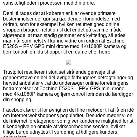
vanskeligheder i processen med din ordre.
Dertil tilrådes det at køberen er klar over de primære
bestemmelser der gør sig gældende i forbindelse med
ordren, som for eksempel hvilken returrettighed online
shoppen bruger. I relation til det er det på samme måde
afgørende, at man stadig gemmer ens kvittering, således
man når som helst vil kunne vidne om ordren af Eachine
E520S – FPV GPS mini drone med 4K/1080P kamera og
fjernkontrol, om du shopper til en dame eller herre.
Trustpilot resulterer i stort set strålende genveje til at
gennemstøve en hel del øvrige forbrugeres betragtninger og
herved anbefaler vi, at du undersøger online forretningens
bedømmelser af Eachine E520S – FPV GPS mini drone
med 4K/1080P kamera og fjernkontrol forinden du færdiggør
din shopping.
Facebook fører til for øvrigt en del fine metoder til at få en idé
om internet webshoppens popularitet. Desuden møder vi en
del internet foretagender som giver kunderne mulighed for at
tilkendegive en omtale af virksomhedens service, hvilket
tillige burde udnyttes til vurdering af tidligere kunders