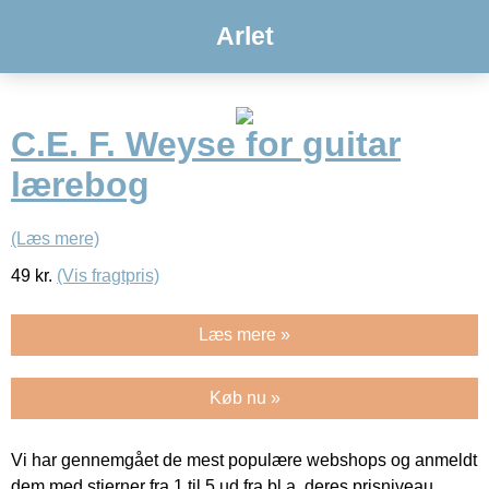
Arlet
C.E. F. Weyse for guitar
lærebog
(Læs mere)
49
kr.
(Vis fragtpris)
Læs mere »
Køb nu »
Vi har gennemgået de mest populære webshops og anmeldt
dem med stjerner fra 1 til 5 ud fra bl.a. deres prisniveau,