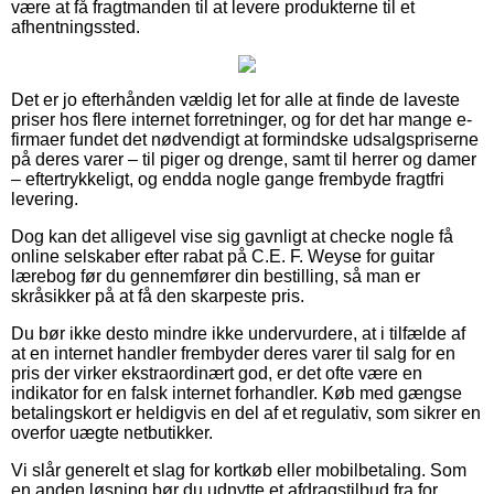
være at få fragtmanden til at levere produkterne til et
afhentningssted.
Det er jo efterhånden vældig let for alle at finde de laveste
priser hos flere internet forretninger, og for det har mange e-
firmaer fundet det nødvendigt at formindske udsalgspriserne
på deres varer – til piger og drenge, samt til herrer og damer
– eftertrykkeligt, og endda nogle gange frembyde fragtfri
levering.
Dog kan det alligevel vise sig gavnligt at checke nogle få
online selskaber efter rabat på C.E. F. Weyse for guitar
lærebog før du gennemfører din bestilling, så man er
skråsikker på at få den skarpeste pris.
Du bør ikke desto mindre ikke undervurdere, at i tilfælde af
at en internet handler frembyder deres varer til salg for en
pris der virker ekstraordinært god, er det ofte være en
indikator for en falsk internet forhandler. Køb med gængse
betalingskort er heldigvis en del af et regulativ, som sikrer en
overfor uægte netbutikker.
Vi slår generelt et slag for kortkøb eller mobilbetaling. Som
en anden løsning bør du udnytte et afdragstilbud fra for