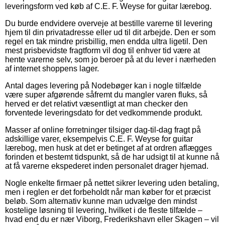
leveringsform ved køb af C.E. F. Weyse for guitar lærebog.
Du burde endvidere overveje at bestille varerne til levering
hjem til din privatadresse eller ud til dit arbejde. Den er som
regel en tak mindre prisbillig, men endda ultra ligetil. Den
mest prisbevidste fragtform vil dog til enhver tid være at
hente varerne selv, som jo beroer på at du lever i nærheden
af internet shoppens lager.
Antal dages levering på Nodebøger kan i nogle tilfælde
være super afgørende såfremt du mangler varen fluks, så
herved er det relativt væsentligt at man checker den
forventede leveringsdato for det vedkommende produkt.
Masser af online forretninger tilsiger dag-til-dag fragt på
adskillige varer, eksempelvis C.E. F. Weyse for guitar
lærebog, men husk at det er betinget af at ordren aflægges
forinden et bestemt tidspunkt, så de har udsigt til at kunne nå
at få varerne ekspederet inden personalet drager hjemad.
Nogle enkelte firmaer på nettet sikrer levering uden betaling,
men i reglen er det forbeholdt når man køber for et præcist
beløb. Som alternativ kunne man udvælge den mindst
kostelige løsning til levering, hvilket i de fleste tilfælde –
hvad end du er nær Viborg, Frederikshavn eller Skagen – vil