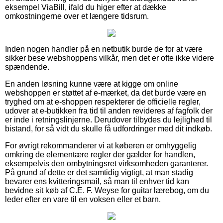
eksempel ViaBill, ifald du higer efter at dække
omkostningerne over et længere tidsrum.
Inden nogen handler på en netbutik burde de for at være
sikker bese webshoppens vilkår, men det er ofte ikke videre
spændende.
En anden løsning kunne være at kigge om online
webshoppen er støttet af e-mærket, da det burde være en
tryghed om at e-shoppen respekterer de officielle regler,
udover at e-butikken fra tid til anden revideres af fagfolk der
er inde i retningslinjerne. Derudover tilbydes du lejlighed til
bistand, for så vidt du skulle få udfordringer med dit indkøb.
For øvrigt rekommanderer vi at køberen er omhyggelig
omkring de elementære regler der gælder for handlen,
eksempelvis den ombytningsret virksomheden garanterer.
På grund af dette er det samtidig vigtigt, at man stadig
bevarer ens kvitteringsmail, så man til enhver tid kan
bevidne sit køb af C.E. F. Weyse for guitar lærebog, om du
leder efter en vare til en voksen eller et barn.