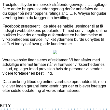
Trustpilot tilbyder immervæk strålende genveje til at iagttage
flere andre brugeres vurderinger og derfor anbefales det, at
du kigger på netshoppens ratings af C.E. F. Weyse for guitar
lærebog inden du lægger din bestilling.
Facebook præsterer tillige aldeles habile løsninger til at få
indsigt i webbutikkens popularitet. Tilmed ser vi nogle online
butikker hvor det er muligt at formulere en bedømmelse af
virksomhedens service, hvilket ydermere burde udnyttes til
at få et indtryk af hvor glade kunderne er.
Vores website finansieres af reklamer. Vi har aftaler med
adskillige internet firmaer når vi fremviser virksomhedernes
tilbud, og tager imod provision hvis de personer vi sender
videre foretager en bestilling.
Data omkring tilbud og online varehuse opretholdes tit, men
vi giver ingen garanti imod ændringer der er blevet foretaget
efter sidste opdatering af vores informationer.
BITLY: