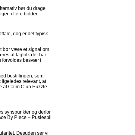
lternativ bør du drage
gen i flere bidder.
tale, dog er det typisk
t bør være et signal om
res af fagfolk der har
u forvoldes besvær i
med bestillingen, som
ligeledes relevant, at
re af Calm Club Puzzle
res synspunkter og derfor
eace By Piece – Puslespil
ularitet. Desuden ser vi