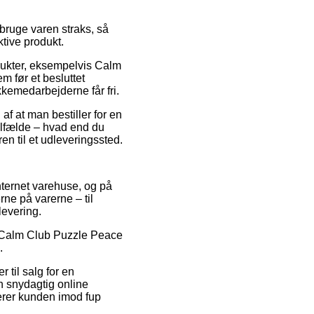
bruge varen straks, så
ktive produkt.
odukter, eksempelvis Calm
m før et besluttet
kkemedarbejderne får fri.
af at man bestiller for en
ilfælde – hvad end du
en til et udleveringssted.
internet varehuse, og på
rne på varerne – til
levering.
på Calm Club Puzzle Peace
.
 til salg for en
en snydagtig online
terer kunden imod fup