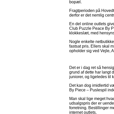
bopæl.
Fragtperioden på Hovedte
derfor er det nemlig cent
En del online outlets gi
Club Puzzle Peace By Pie
klokkeslæt, med hensynsta
Nogle enkelte netbutikker
fastsat pris. Ellers ska
opholder sig ved Vejle, A
Det er i dag ret så hensig
grund af dette har langt 
juniorer, og ligeledes ti
Det kan dog imidlertid v
By Piece – Puslespil inde
Man skal lige meget hvad 
udsalgspris der er uendel
forretning. Bestillinger 
internet outlets.