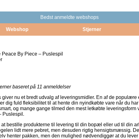
Bedst anmeldte webshops
Webshop
Stjerner
 Peace By Piece – Puslespil
r
jerner baseret på
11
anmeldelser
s giver nu et bredt udvalg af leveringsmidler. En af de populær
r dig fuld fleksibilitet til at hente din nyindkøbte vare når du ha
smart, og mange gange tilmed den mest letkøbte leveringsform
 Puslespil.
at bestille produkterne til levering til din bopæl eller ud til din 
regelen lidt mere pebret, men desuden rigtig hensigtsmæssig. D
u selv henter pakken, men den mulighed nødvendiggør at du leve