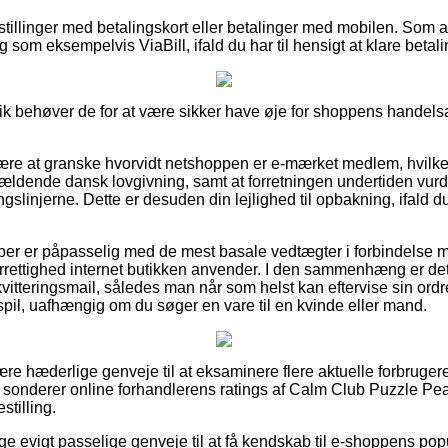
estillinger med betalingskort eller betalinger med mobilen. Som a
 som eksempelvis ViaBill, ifald du har til hensigt at klare betalin
ik behøver de for at være sikker have øje for shoppens handelsaf
ære at granske hvorvidt netshoppen er e-mærket medlem, hvilke
gældende dansk lovgivning, samt at forretningen undertiden vurde
gslinjerne. Dette er desuden din lejlighed til opbakning, ifald d
 køber er påpasselig med de mest basale vedtægter i forbindelse 
rrettighed internet butikken anvender. I den sammenhæng er det 
kvitteringsmail, således man når som helst kan eftervise sin ord
il, uafhængig om du søger en vare til en kvinde eller mand.
lære hæderlige genveje til at eksaminere flere aktuelle forbruge
 du sonderer online forhandlerens ratings af Calm Club Puzzle P
stilling.
lige evigt passelige genveje til at få kendskab til e-shoppens pop