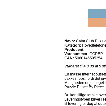
Navn:
Calm Club Puzzle
Kategori:
Hovedtelefone
Producent:
Varenummer:
CCPBP
EAN:
5060146595254
Vurderet til
4.8
ud af 5 st
En masse internet outlet
pakkeshops, fordi det give
Muligheden er jo meget 
Puzzle Peace By Piece –
Du kan tillige tænke over 
Leveringstypen bliver i 
til levering er dog at d