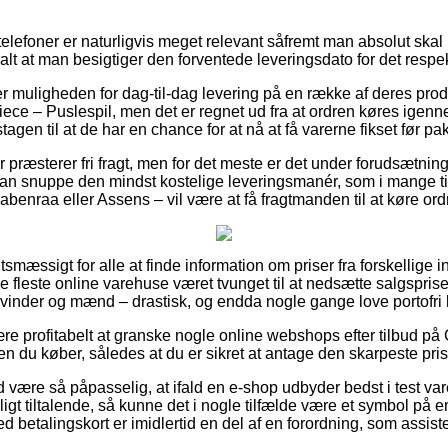
lefoner er naturligvis meget relevant såfremt man absolut skal 
ralt at man besigtiger den forventede leveringsdato for det respe
ver muligheden for dag-til-dag levering på en række af deres pr
ce – Puslespil, men det er regnet ud fra at ordren køres igenne
gen til at de har en chance for at nå at få varerne fikset før pa
 præsterer fri fragt, men for det meste er det under forudsætning 
l man snuppe den mindst kostelige leveringsmanér, som i mange t
abenraa eller Assens – vil være at få fragtmanden til at køre ordr
tsmæssigt for alle at finde information om priser fra forskellige 
de fleste online varehuse været tvunget til at nedsætte salgsprise
l kvinder og mænd – drastisk, og endda nogle gange love portofri 
ære profitabelt at granske nogle online webshops efter tilbud 
n du køber, således at du er sikret at antage den skarpeste pris
være så påpasselig, at ifald en e-shop udbyder bedst i test varer
igt tiltalende, så kunne det i nogle tilfælde være et symbol på 
med betalingskort er imidlertid en del af en forordning, som assis