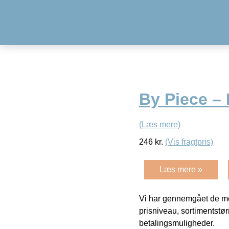
By Piece – 
(Læs mere)
246
kr.
(Vis fragtpris)
Læs mere »
Vi har gennemgået de mes
prisniveau, sortimentstø
betalingsmuligheder.