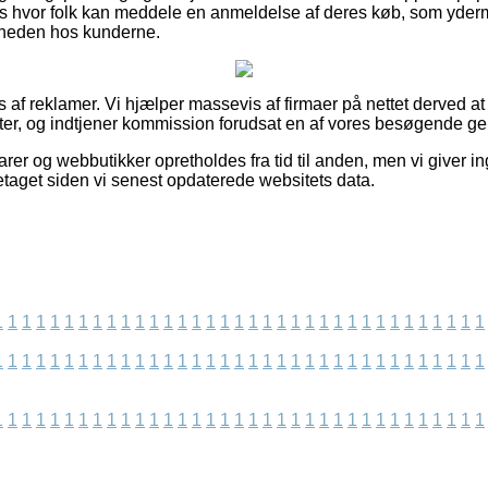
 hvor folk kan meddele en anmeldelse af deres køb, som yderm
dsheden hos kunderne.
 af reklamer. Vi hjælper massevis af firmaer på nettet derved at
er, og indtjener kommission forudsat en af vores besøgende ge
rer og webbutikker opretholdes fra tid til anden, men vi giver i
oretaget siden vi senest opdaterede websitets data.
1
1
1
1
1
1
1
1
1
1
1
1
1
1
1
1
1
1
1
1
1
1
1
1
1
1
1
1
1
1
1
1
1
1
1
1
1
1
1
1
1
1
1
1
1
1
1
1
1
1
1
1
1
1
1
1
1
1
1
1
1
1
1
1
1
1
1
1
1
1
1
1
1
1
1
1
1
1
1
1
1
1
1
1
1
1
1
1
1
1
1
1
1
1
1
1
1
1
1
1
1
1
1
1
1