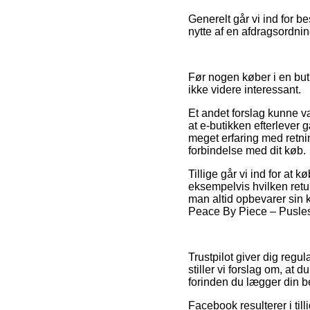
Generelt går vi ind for b
nytte af en afdragsordning
Før nogen køber i en but
ikke videre interessant.
Et andet forslag kunne v
at e-butikken efterlever 
meget erfaring med retnin
forbindelse med dit køb.
Tillige går vi ind for at
eksempelvis hvilken retu
man altid opbevarer sin 
Peace By Piece – Puslesp
Trustpilot giver dig regu
stiller vi forslag om, at
forinden du lægger din be
Facebook resulterer i til