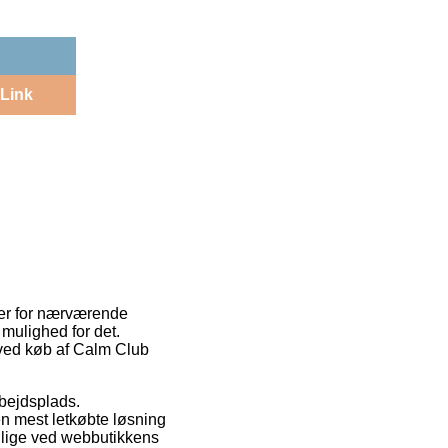
Link
e er for nærværende
r mulighed for det.
 ved køb af Calm Club
arbejdsplads.
en mest letkøbte løsning
r lige ved webbutikkens