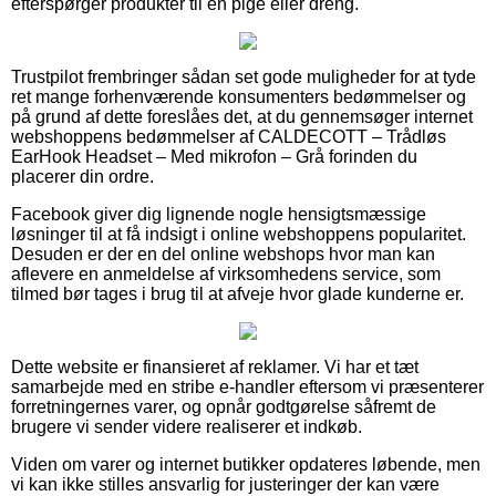
efterspørger produkter til en pige eller dreng.
Trustpilot frembringer sådan set gode muligheder for at tyde
ret mange forhenværende konsumenters bedømmelser og
på grund af dette foreslåes det, at du gennemsøger internet
webshoppens bedømmelser af CALDECOTT – Trådløs
EarHook Headset – Med mikrofon – Grå forinden du
placerer din ordre.
Facebook giver dig lignende nogle hensigtsmæssige
løsninger til at få indsigt i online webshoppens popularitet.
Desuden er der en del online webshops hvor man kan
aflevere en anmeldelse af virksomhedens service, som
tilmed bør tages i brug til at afveje hvor glade kunderne er.
Dette website er finansieret af reklamer. Vi har et tæt
samarbejde med en stribe e-handler eftersom vi præsenterer
forretningernes varer, og opnår godtgørelse såfremt de
brugere vi sender videre realiserer et indkøb.
Viden om varer og internet butikker opdateres løbende, men
vi kan ikke stilles ansvarlig for justeringer der kan være