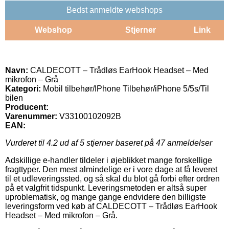
Bedst anmeldte webshops
Webshop
Stjerner
Link
Navn:
CALDECOTT – Trådløs EarHook Headset – Med
mikrofon – Grå
Kategori:
Mobil tilbehør/IPhone Tilbehør/iPhone 5/5s/Til
bilen
Producent:
Varenummer:
V33100102092B
EAN:
Vurderet til
4.2
ud af 5 stjerner baseret på
47
anmeldelser
Adskillige e-handler tildeler i øjeblikket mange forskellige
fragttyper. Den mest almindelige er i vore dage at få leveret
til et udleveringssted, og så skal du blot gå forbi efter ordren
på et valgfrit tidspunkt. Leveringsmetoden er altså super
uproblematisk, og mange gange endvidere den billigste
leveringsform ved køb af CALDECOTT – Trådløs EarHook
Headset – Med mikrofon – Grå.