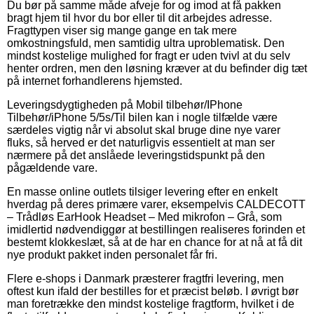
Du bør på samme måde afveje for og imod at få pakken
bragt hjem til hvor du bor eller til dit arbejdes adresse.
Fragttypen viser sig mange gange en tak mere
omkostningsfuld, men samtidig ultra uproblematisk. Den
mindst kostelige mulighed for fragt er uden tvivl at du selv
henter ordren, men den løsning kræver at du befinder dig tæt
på internet forhandlerens hjemsted.
Leveringsdygtigheden på Mobil tilbehør/IPhone
Tilbehør/iPhone 5/5s/Til bilen kan i nogle tilfælde være
særdeles vigtig når vi absolut skal bruge dine nye varer
fluks, så herved er det naturligvis essentielt at man ser
nærmere på det anslåede leveringstidspunkt på den
pågældende vare.
En masse online outlets tilsiger levering efter en enkelt
hverdag på deres primære varer, eksempelvis CALDECOTT
– Trådløs EarHook Headset – Med mikrofon – Grå, som
imidlertid nødvendiggør at bestillingen realiseres forinden et
bestemt klokkeslæt, så at de har en chance for at nå at få dit
nye produkt pakket inden personalet får fri.
Flere e-shops i Danmark præsterer fragtfri levering, men
oftest kun ifald der bestilles for et præcist beløb. I øvrigt bør
man foretrække den mindst kostelige fragtform, hvilket i de