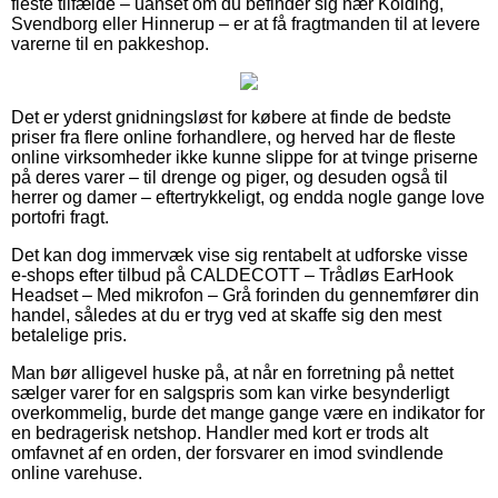
fleste tilfælde – uanset om du befinder sig nær Kolding,
Svendborg eller Hinnerup – er at få fragtmanden til at levere
varerne til en pakkeshop.
Det er yderst gnidningsløst for købere at finde de bedste
priser fra flere online forhandlere, og herved har de fleste
online virksomheder ikke kunne slippe for at tvinge priserne
på deres varer – til drenge og piger, og desuden også til
herrer og damer – eftertrykkeligt, og endda nogle gange love
portofri fragt.
Det kan dog immervæk vise sig rentabelt at udforske visse
e-shops efter tilbud på CALDECOTT – Trådløs EarHook
Headset – Med mikrofon – Grå forinden du gennemfører din
handel, således at du er tryg ved at skaffe sig den mest
betalelige pris.
Man bør alligevel huske på, at når en forretning på nettet
sælger varer for en salgspris som kan virke besynderligt
overkommelig, burde det mange gange være en indikator for
en bedragerisk netshop. Handler med kort er trods alt
omfavnet af en orden, der forsvarer en imod svindlende
online varehuse.