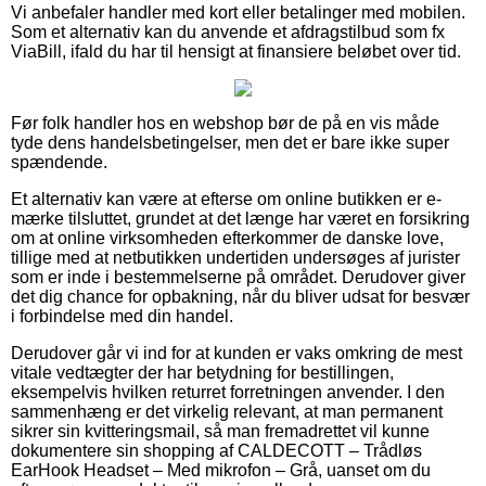
Vi anbefaler handler med kort eller betalinger med mobilen.
Som et alternativ kan du anvende et afdragstilbud som fx
ViaBill, ifald du har til hensigt at finansiere beløbet over tid.
Før folk handler hos en webshop bør de på en vis måde
tyde dens handelsbetingelser, men det er bare ikke super
spændende.
Et alternativ kan være at efterse om online butikken er e-
mærke tilsluttet, grundet at det længe har været en forsikring
om at online virksomheden efterkommer de danske love,
tillige med at netbutikken undertiden undersøges af jurister
som er inde i bestemmelserne på området. Derudover giver
det dig chance for opbakning, når du bliver udsat for besvær
i forbindelse med din handel.
Derudover går vi ind for at kunden er vaks omkring de mest
vitale vedtægter der har betydning for bestillingen,
eksempelvis hvilken returret forretningen anvender. I den
sammenhæng er det virkelig relevant, at man permanent
sikrer sin kvitteringsmail, så man fremadrettet vil kunne
dokumentere sin shopping af CALDECOTT – Trådløs
EarHook Headset – Med mikrofon – Grå, uanset om du