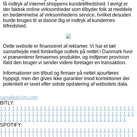
få indtryk af internet shoppens kundetilfredshed. I øvrigt er
der faktisk online virksomheder som tilbyder folk at meddele
en bedømmelse af virksomhedens service, hvilket desuden
burde bruges til at danne dig et indtryk af kundernes
tilfredshed.
Dette website er finansieret af reklamer. Vi har et tæt
samarbejde med forskellige outlets på nettet i Danmark hvor
vi præsenterer firmaernes produkter, og indtjener provision
ifald den bruger vi sender videre foretager en transaktion.
Informationer om tilbud og firmaer på nettet ajourføres
hyppigt, men der gives ikke garantier imod korrektioner der
potentielt er lavet efter sidste opdatering af websitets data.
sanalkolicim.com
BITLY:
1
1
1
1
1
1
1
1
1
1
1
1
1
1
1
1
1
1
1
1
1
1
1
1
1
1
1
1
1
1
1
1
1
1
1
1
1
1
1
1
1
1
1
1
1
1
1
1
1
1
1
1
1
1
1
1
1
1
1
1
1
1
1
1
1
1
1
1
1
1
1
1
1
1
1
1
1
1
1
1
1
1
1
1
1
1
1
1
1
1
1
1
1
1
1
1
1
1
1
1
SPOTIFY:
1
1
1
1
1
1
1
1
1
1
1
1
1
1
1
1
1
1
1
1
1
1
1
1
1
1
1
1
1
1
1
1
1
1
1
1
1
1
1
1
1
1
1
1
1
1
1
1
1
1
1
1
1
1
1
1
1
1
1
1
1
1
1
1
1
1
1
1