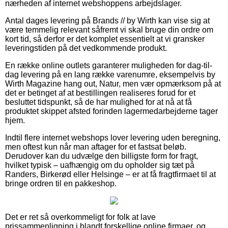
nærheden af internet webshoppens arbejdslager.
Antal dages levering på Brands // by Wirth kan vise sig at
være temmelig relevant såfremt vi skal bruge din ordre om
kort tid, så derfor er det komplet essentielt at vi gransker
leveringstiden på det vedkommende produkt.
En række online outlets garanterer muligheden for dag-til-
dag levering på en lang række varenumre, eksempelvis by
Wirth Magazine hang out, Natur, men vær opmærksom på at
det er betinget af at bestillingen realiseres forud for et
besluttet tidspunkt, så de har mulighed for at nå at få
produktet skippet afsted forinden lagermedarbejderne tager
hjem.
Indtil flere internet webshops lover levering uden beregning,
men oftest kun når man aftager for et fastsat beløb.
Derudover kan du udvælge den billigste form for fragt,
hvilket typisk – uafhængig om du opholder sig tæt på
Randers, Birkerød eller Helsinge – er at få fragtfirmaet til at
bringe ordren til en pakkeshop.
Det er ret så overkommeligt for folk at lave
prissammenligning i blandt forskellige online firmaer, og