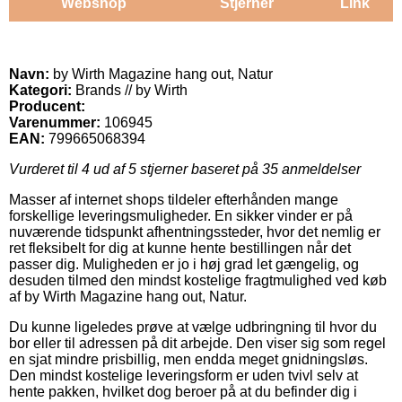
Webshop
Stjerner
Link
Navn:
by Wirth Magazine hang out, Natur
Kategori:
Brands // by Wirth
Producent:
Varenummer:
106945
EAN:
799665068394
Vurderet til
4
ud af 5 stjerner baseret på
35
anmeldelser
Masser af internet shops tildeler efterhånden mange
forskellige leveringsmuligheder. En sikker vinder er på
nuværende tidspunkt afhentningssteder, hvor det nemlig er
ret fleksibelt for dig at kunne hente bestillingen når det
passer dig. Muligheden er jo i høj grad let gængelig, og
desuden tilmed den mindst kostelige fragtmulighed ved køb
af by Wirth Magazine hang out, Natur.
Du kunne ligeledes prøve at vælge udbringning til hvor du
bor eller til adressen på dit arbejde. Den viser sig som regel
en sjat mindre prisbillig, men endda meget gnidningsløs.
Den mindst kostelige leveringsform er uden tvivl selv at
hente pakken, hvilket dog beroer på at du befinder dig i