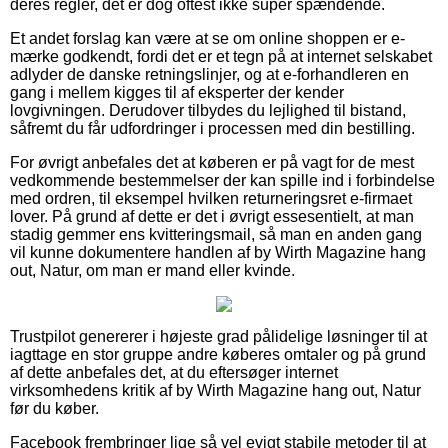
deres regler, det er dog oftest ikke super spændende.
Et andet forslag kan være at se om online shoppen er e-
mærke godkendt, fordi det er et tegn på at internet selskabet
adlyder de danske retningslinjer, og at e-forhandleren en
gang i mellem kigges til af eksperter der kender
lovgivningen. Derudover tilbydes du lejlighed til bistand,
såfremt du får udfordringer i processen med din bestilling.
For øvrigt anbefales det at køberen er på vagt for de mest
vedkommende bestemmelser der kan spille ind i forbindelse
med ordren, til eksempel hvilken returneringsret e-firmaet
lover. På grund af dette er det i øvrigt essesentielt, at man
stadig gemmer ens kvitteringsmail, så man en anden gang
vil kunne dokumentere handlen af by Wirth Magazine hang
out, Natur, om man er mand eller kvinde.
Trustpilot genererer i højeste grad pålidelige løsninger til at
iagttage en stor gruppe andre køberes omtaler og på grund
af dette anbefales det, at du eftersøger internet
virksomhedens kritik af by Wirth Magazine hang out, Natur
før du køber.
Facebook frembringer lige så vel evigt stabile metoder til at