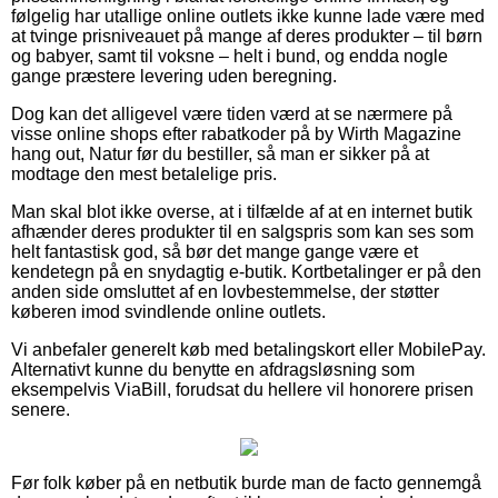
følgelig har utallige online outlets ikke kunne lade være med
at tvinge prisniveauet på mange af deres produkter – til børn
og babyer, samt til voksne – helt i bund, og endda nogle
gange præstere levering uden beregning.
Dog kan det alligevel være tiden værd at se nærmere på
visse online shops efter rabatkoder på by Wirth Magazine
hang out, Natur før du bestiller, så man er sikker på at
modtage den mest betalelige pris.
Man skal blot ikke overse, at i tilfælde af at en internet butik
afhænder deres produkter til en salgspris som kan ses som
helt fantastisk god, så bør det mange gange være et
kendetegn på en snydagtig e-butik. Kortbetalinger er på den
anden side omsluttet af en lovbestemmelse, der støtter
køberen imod svindlende online outlets.
Vi anbefaler generelt køb med betalingskort eller MobilePay.
Alternativt kunne du benytte en afdragsløsning som
eksempelvis ViaBill, forudsat du hellere vil honorere prisen
senere.
Før folk køber på en netbutik burde man de facto gennemgå