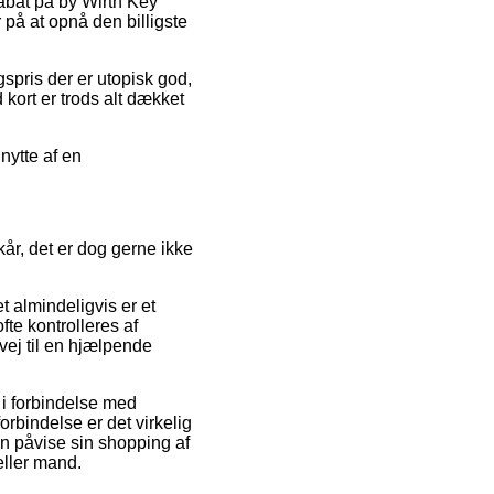
rabat på by Wirth Key
 på at opnå den billigste
gspris der er utopisk god,
kort er trods alt dækket
nytte af en
kår, det er dog gerne ikke
t almindeligvis er et
fte kontrolleres af
ej til en hjælpende
 i forbindelse med
rbindelse er det virkelig
n påvise sin shopping af
eller mand.