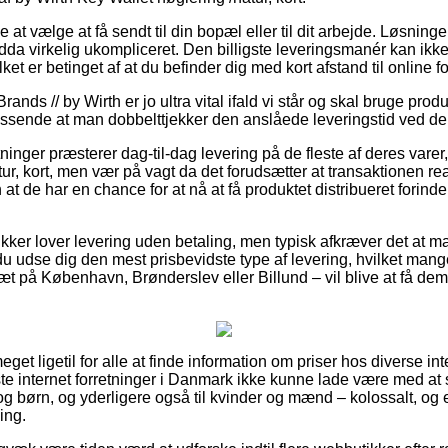
at vælge at få sendt til din bopæl eller til dit arbejde. Løsninge
ndda virkelig ukompliceret. Den billigste leveringsmanér kan ik
lket er betinget af at du befinder dig med kort afstand til online
ands // by Wirth er jo ultra vital ifald vi står og skal bruge produ
ssende at man dobbelttjekker den anslåede leveringstid ved de
inger præsterer dag-til-dag levering på de fleste af deres varer
ur, kort, men vær på vagt da det forudsætter at transaktionen real
 at de har en chance for at nå at få produktet distribueret forin
ikker lover levering uden betaling, men typisk afkræver det at m
u udse dig den mest prisbevidste type af levering, hvilket ma
æt på København, Brønderslev eller Billund – vil blive at få dem t
eget ligetil for alle at finde information om priser hos diverse in
ste internet forretninger i Danmark ikke kunne lade være med at
 og børn, og yderligere også til kvinder og mænd – kolossalt, o
ing.