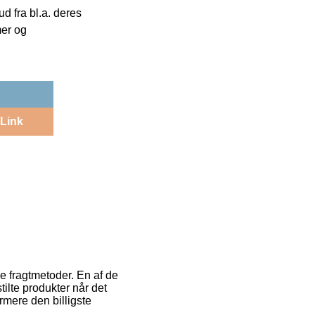
 fra bl.a. deres
mer og
Link
e fragtmetoder. En af de
lte produkter når det
rmere den billigste