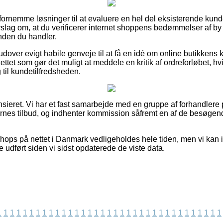
sk fornemme løsninger til at evaluere en hel del eksisterende ku
 forslag om, at du verificerer internet shoppens bedømmelser af b
inden du handler.
over evigt habile genveje til at få en idé om online butikkens
ettet som gør det muligt at meddele en kritik af ordreforløbet, h
ng til kundetilfredsheden.
sieret. Vi har et fast samarbejde med en gruppe af forhandlere p
nes tilbud, og indhenter kommission såfremt en af de besøge
ops på nettet i Danmark vedligeholdes hele tiden, men vi kan ikk
 udført siden vi sidst opdaterede de viste data.
1
1
1
1
1
1
1
1
1
1
1
1
1
1
1
1
1
1
1
1
1
1
1
1
1
1
1
1
1
1
1
1
1
1
1