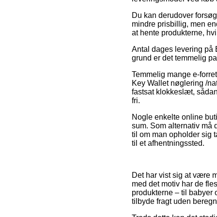
Du kan derudover forsøge 
mindre prisbillig, men e
at hente produkterne, hvi
Antal dages levering på Br
grund er det temmelig pa
Temmelig mange e-forretn
Key Wallet nøglering /nat
fastsat klokkeslæt, sådan
fri.
Nogle enkelte online but
sum. Som alternativ må d
til om man opholder sig t
til et afhentningssted.
Det har vist sig at være m
med det motiv har de fle
produkterne – til babyer
tilbyde fragt uden beregn