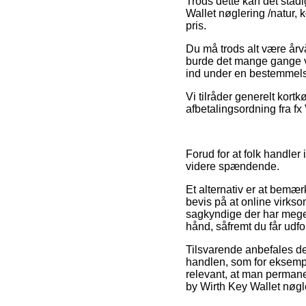
Trods dette kan det stadi
Wallet nøglering /natur, 
pris.
Du må trods alt være årvå
burde det mange gange væ
ind under en bestemmelse
Vi tilråder generelt kort
afbetalingsordning fra fx
Forud for at folk handler
videre spændende.
Et alternativ er at bemær
bevis på at online virksom
sagkyndige der har mege
hånd, såfremt du får udfo
Tilsvarende anbefales de
handlen, som for eksempe
relevant, at man permane
by Wirth Key Wallet nøgle