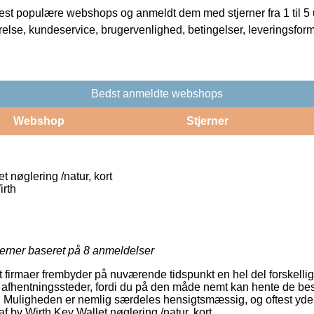
t populære webshops og anmeldt dem med stjerner fra 1 til 5 ud
rrelse, kundeservice, brugervenlighed, betingelser, leveringsfor
Bedst anmeldte webshops
Webshop
Stjerner
t nøglering /natur, kort
irth
jerner baseret på
8
anmeldelser
firmaer frembyder på nuværende tidspunkt en hel del forskellig
fhentningssteder, fordi du på den måde nemt kan hente de besti
r. Muligheden er nemlig særdeles hensigtsmæssig, og oftest yde
 by Wirth Key Wallet nøglering /natur, kort.