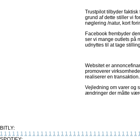
Trustpilot tilbyder fakti
grund af dette stiller vi
nøglering /natur, kort for
Facebook frembyder derud
ser vi mange outlets på n
udnyttes til at tage stilli
Websitet er annoncefinan
promoverer virksomheder
realiserer en transaktion.
Vejledning om varer og sh
ændringer der måtte være
BITLY:
1
1
1
1
1
1
1
1
1
1
1
1
1
1
1
1
1
1
1
1
1
1
1
1
1
1
1
1
1
1
1
1
1
1
SPOTIFY: