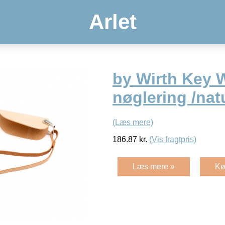
Arlet
by Wirth Key W
nøglering /natu
(Læs mere)
186.87
kr.
(Vis fragtpris)
Læs mere »
Kø