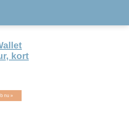
allet
r, kort
b nu »