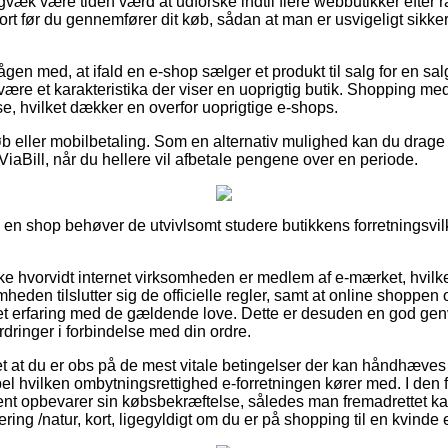
gvæk være tiden værd at udforske indtil flere webbutikker efter 
kort før du gennemfører dit køb, sådan at man er usvigeligt sikker
gen med, at ifald en e-shop sælger et produkt til salg for en sal
re et karakteristika der viser en uoprigtig butik. Shopping med 
, hvilket dækker en overfor uoprigtige e-shops.
køb eller mobilbetaling. Som en alternativ mulighed kan du drage 
 ViaBill, når du hellere vil afbetale pengene over en periode.
 i en shop behøver de utvivlsomt studere butikkens forretningsvil
ke hvorvidt internet virksomheden er medlem af e-mærket, hvilke
heden tilslutter sig de officielle regler, samt at online shoppen o
t erfaring med de gældende love. Dette er desuden en god genv
rdringer i forbindelse med din ordre.
t at du er obs på de mest vitale betingelser der kan håndhæves
l hvilken ombytningsrettighed e-forretningen kører med. I den fo
nt opbevarer sin købsbekræftelse, således man fremadrettet ka
ring /natur, kort, ligegyldigt om du er på shopping til en kvinde 