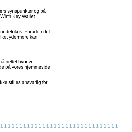
nders synspunkter og på
y Wirth Key Wallet
 kundefokus. Foruden det
vilket ydermere kan
å nettet hvor vi
nde på vores hjemmeside
e stilles ansvarlig for
1
1
1
1
1
1
1
1
1
1
1
1
1
1
1
1
1
1
1
1
1
1
1
1
1
1
1
1
1
1
1