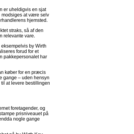
n er uheldigvis en sjat
ke modsiges at være selv
 forhandlerens hjemsted.
ktet straks, så af den
n relevante vare.
, eksempelvis by Wirth
iseres forud for et
den pakkepersonalet har
an køber for en præcis
nge gange – uden hensyn
il at levere bestillingen
ternet foretagender, og
 stampe prisniveauet på
g endda nogle gange