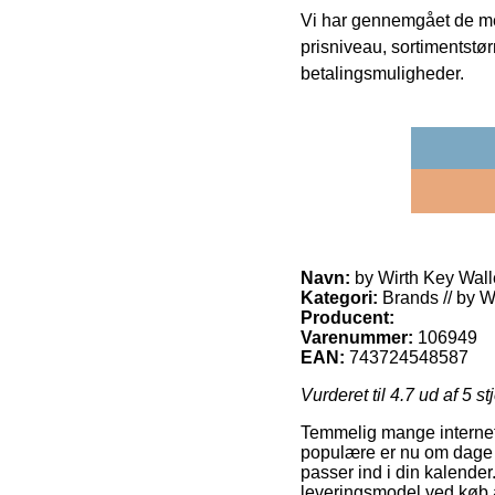
Vi har gennemgået de mes
prisniveau, sortimentstø
betalingsmuligheder.
Navn:
by Wirth Key Walle
Kategori:
Brands // by W
Producent:
Varenummer:
106949
EAN:
743724548587
Vurderet til
4.7
ud af 5 st
Temmelig mange internet 
populære er nu om dage a
passer ind i din kalende
leveringsmodel ved køb af