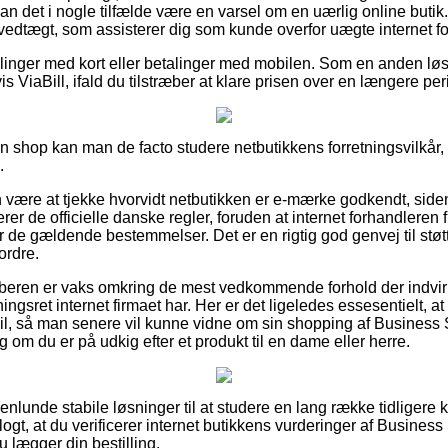
an det i nogle tilfælde være en varsel om en uærlig online butik.
n vedtægt, som assisterer dig som kunde overfor uægte internet fo
tillinger med kort eller betalinger med mobilen. Som en anden l
s ViaBill, ifald du tilstræber at klare prisen over en længere per
 en shop kan man de facto studere netbutikkens forretningsvilkår,
.
ære at tjekke hvorvidt netbutikken er e-mærke godkendt, siden 
rer de officielle danske regler, foruden at internet forhandleren f
r de gældende bestemmelser. Det er en rigtig god genvej til støtte
ordre.
øberen er vaks omkring de mest vedkommende forhold der indvir
gsret internet firmaet har. Her er det ligeledes essesentielt, at 
l, så man senere vil kunne vidne om sin shopping af Business St
om du er på udkig efter et produkt til en dame eller herre.
genlunde stabile løsninger til at studere en lang række tidligere
logt, at du verificerer internet butikkens vurderinger af Business S
 lægger din bestilling.