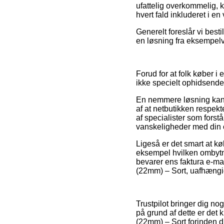
ufattelig overkommelig, k
hvert fald inkluderet i e
Generelt foreslår vi bes
en løsning fra eksempelvi
Forud for at folk køber i
ikke specielt ophidsende
En nemmere løsning kan v
af at netbutikken respekte
af specialister som forstå
vanskeligheder med din 
Ligeså er det smart at k
eksempel hvilken ombytnin
bevarer ens faktura e-mai
(22mm) – Sort, uafhængig 
Trustpilot bringer dig no
på grund af dette er det k
(22mm) – Sort forinden du