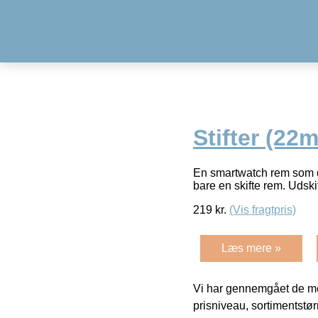
Stifter (22
En smartwatch rem som de
bare en skifte rem. Udsk
219
kr.
(Vis fragtpris)
Læs mere »
Vi har gennemgået de mes
prisniveau, sortimentstø