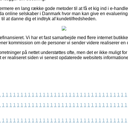
rmere en lang række gode metoder til at få et kig ind i e-handl
a online selskaber i Danmark hvor man kan give en evaluering
til at danne dig et indtryk af kundetilfredsheden.
inansieret. Vi har et fast samarbejde med flere internet butikker
jener kommission om de personer vi sender videre realiserer en 
rretninger på nettet understøttes ofte, men det er ikke muligt for
lt er realiseret siden vi senest opdaterede websitets informatione
1
1
1
1
1
1
1
1
1
1
1
1
1
1
1
1
1
1
1
1
1
1
1
1
1
1
1
1
1
1
1
1
1
1
1
1
1
1
1
1
1
1
1
1
1
1
1
1
1
1
1
1
1
1
1
1
1
1
1
1
1
1
1
1
1
1
1
1
1
1
1
1
1
1
1
1
1
1
1
1
1
1
1
1
1
1
1
1
1
1
1
1
1
1
1
1
1
1
1
1
1
1
1
1
1