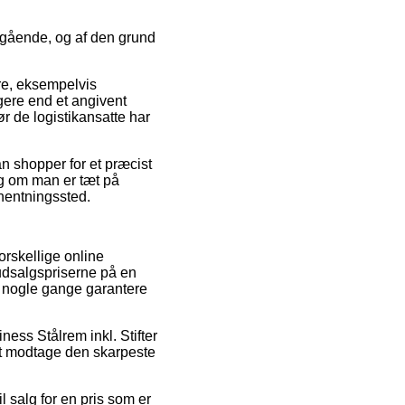
mgående, og af den grund
re, eksempelvis
igere end et angivent
ør de logistikansatte har
n shopper for et præcist
ig om man er tæt på
fhentningssted.
orskellige online
 udsalgspriserne på en
a nogle gange garantere
ness Stålrem inkl. Stifter
 at modtage den skarpeste
l salg for en pris som er