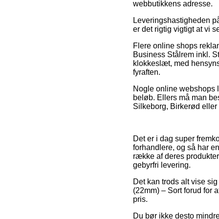
webbutikkens adresse.
Leveringshastigheden på
er det rigtig vigtigt at 
Flere online shops rekl
Business Stålrem inkl. St
klokkeslæt, med hensynsta
fyraften.
Nogle online webshops lov
beløb. Ellers må man bes
Silkeborg, Birkerød eller 
Det er i dag super fremko
forhandlere, og så har e
række af deres produkter
gebyrfri levering.
Det kan trods alt vise sig
(22mm) – Sort forud for 
pris.
Du bør ikke desto mindre 