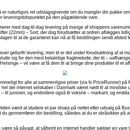
 er naturligvis ret udslagsgivende om du mangler din pakke o
vi ser leveringstidspunktet på den pågældende vare.
amerer med dag-til-dag levering på mange af shoppens varenum
ifter (22mm) – Sort, der dog forudsætter at ordren aflægges tidl
gen til at de garanteret kan nå at få bestillingen sendt afsted f
er gebyrfri levering, men tit er det under forudsætning af at ma
lutte sig for den mest betalelige fragtmetode, der tit – uafhæng
Helsinge – vil være at få dem til at bringe dine produkter til et a
mmeligt for alle at sammenligne priser (via fx PriceRunner) på f
n hel del internet selskaber i Danmark været nødt til at mindske
 – til juniorer, og endvidere også til voksne – markant, og endd
 tiden værd at studere et par shops på nettet efter udsalg på Busi
at du gennemfører din bestilling, således at du er skråsikker på
være så påvagt, at såfremt en internet handler sælger en vare ti