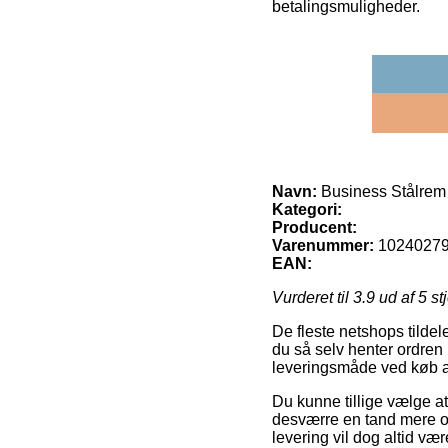
betalingsmuligheder.
Navn:
Business Stålrem i
Kategori:
Producent:
Varenummer:
1024027
EAN:
Vurderet til
3.9
ud af 5 st
De fleste netshops tildel
du så selv henter ordren n
leveringsmåde ved køb af
Du kunne tillige vælge at 
desværre en tand mere o
levering vil dog altid vær