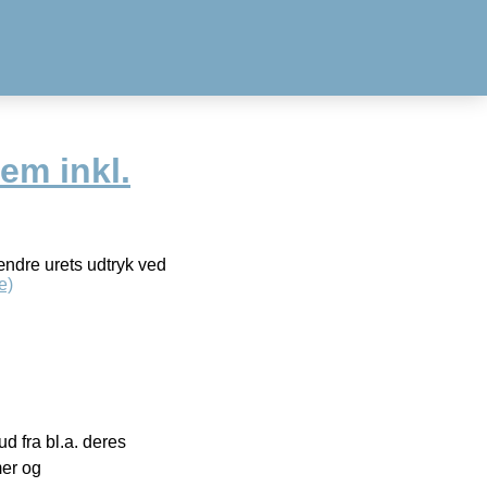
em inkl.
ændre urets udtryk ved
e)
 fra bl.a. deres
mer og