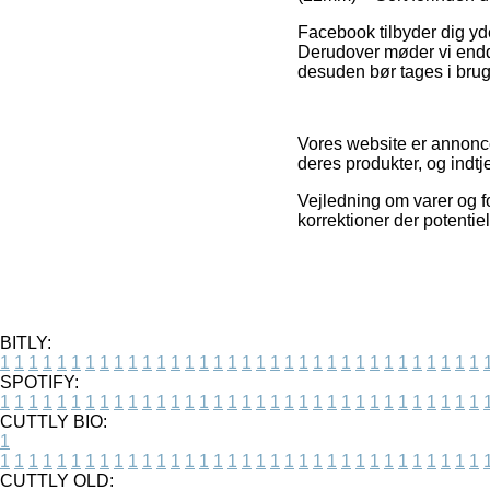
Facebook tilbyder dig yde
Derudover møder vi endd
desuden bør tages i brug 
Vores website er annoncef
deres produkter, og indt
Vejledning om varer og fo
korrektioner der potentie
BITLY:
1
1
1
1
1
1
1
1
1
1
1
1
1
1
1
1
1
1
1
1
1
1
1
1
1
1
1
1
1
1
1
1
1
1
SPOTIFY:
1
1
1
1
1
1
1
1
1
1
1
1
1
1
1
1
1
1
1
1
1
1
1
1
1
1
1
1
1
1
1
1
1
1
CUTTLY BIO:
1
1
1
1
1
1
1
1
1
1
1
1
1
1
1
1
1
1
1
1
1
1
1
1
1
1
1
1
1
1
1
1
1
1
1
CUTTLY OLD: