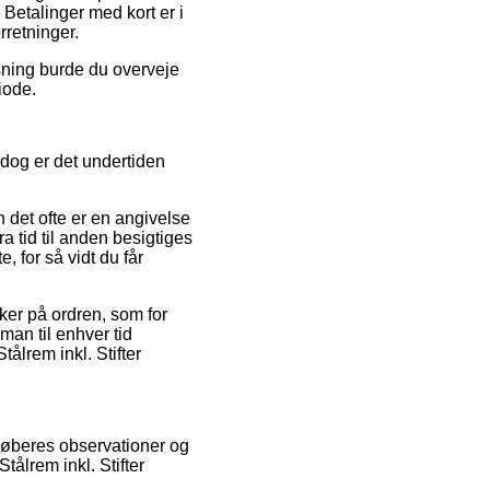
 Betalinger med kort er i
rretninger.
øsning burde du overveje
iode.
 dog er det undertiden
det ofte er en angivelse
ra tid til anden besigtiges
, for så vidt du får
ker på ordren, som for
man til enhver tid
ålrem inkl. Stifter
 køberes observationer og
tålrem inkl. Stifter