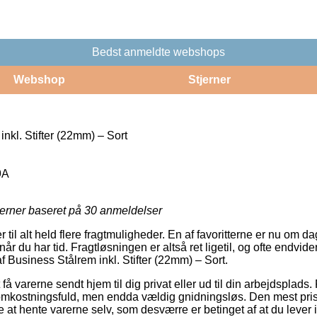
Bedst anmeldte webshops
Webshop
Stjerner
nkl. Stifter (22mm) – Sort
9A
jerner baseret på
30
anmeldelser
er til alt held flere fragtmuligheder. En af favoritterne er nu om
år du har tid. Fragtløsningen er altså ret ligetil, og ofte endvid
 Business Stålrem inkl. Stifter (22mm) – Sort.
få varerne sendt hjem til dig privat eller ud til din arbejdsplads.
mkostningsfuld, men endda vældig gnidningsløs. Den mest pris
e at hente varerne selv, som desværre er betinget af at du lever i