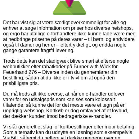
Det har vist sig at være særligt overkommeligt for alle og
enhver at søge information om priser hos diverse netshops,
og ergo har utallige e-forhandlere ikke kunne lade være med
at nedbringe priserne på deres varer – til børn, og endvidere
også til damer og herrer – eftertrykkeligt, og endda nogle
gange garantere fragtfri levering.
Trods dette kan det stadigvæk blive smart at efterse nogle
webbutikker efter rabatkoder på Burner with Wick for
Feuerhand 276 – Diverse inden du gennemfører din
bestilling, sådan at du ikke er i tvivl om at opnå den
prisbilligste pris.
Du må trods alt ikke overse, at når en e-handler udlover
varer for en udsalgspris som kan ses som kolossalt
tiltalende, så kunne det for det meste være et tegn på en
uoprigtig webshop. Kortkøb er dog omfavnet af et lovbud,
der dækker kunden imod bedrageriske e-handler.
Vi slår generelt et slag for kortbestillinger eller mobilbetaling.
Som alternativ kan du udnytte en løsning som eksempelvis
ViaBill, såfremt du hellere vil dække pengene over en