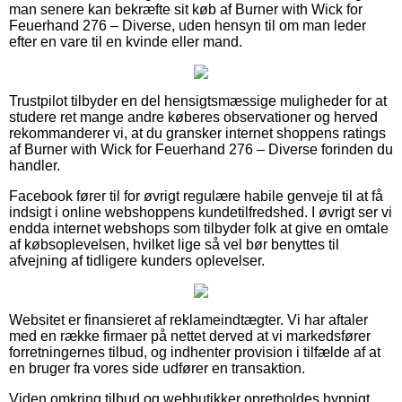
man senere kan bekræfte sit køb af Burner with Wick for
Feuerhand 276 – Diverse, uden hensyn til om man leder
efter en vare til en kvinde eller mand.
Trustpilot tilbyder en del hensigtsmæssige muligheder for at
studere ret mange andre køberes observationer og herved
rekommanderer vi, at du gransker internet shoppens ratings
af Burner with Wick for Feuerhand 276 – Diverse forinden du
handler.
Facebook fører til for øvrigt regulære habile genveje til at få
indsigt i online webshoppens kundetilfredshed. I øvrigt ser vi
endda internet webshops som tilbyder folk at give en omtale
af købsoplevelsen, hvilket lige så vel bør benyttes til
afvejning af tidligere kunders oplevelser.
Websitet er finansieret af reklameindtægter. Vi har aftaler
med en række firmaer på nettet derved at vi markedsfører
forretningernes tilbud, og indhenter provision i tilfælde af at
en bruger fra vores side udfører en transaktion.
Viden omkring tilbud og webbutikker opretholdes hyppigt,