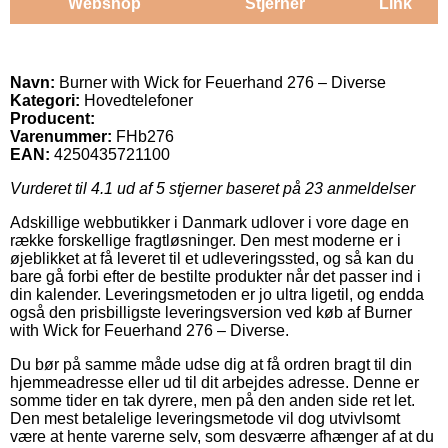
Webshop
Stjerner
Link
Navn:
Burner with Wick for Feuerhand 276 – Diverse
Kategori:
Hovedtelefoner
Producent:
Varenummer:
FHb276
EAN:
4250435721100
Vurderet til
4.1
ud af 5 stjerner baseret på
23
anmeldelser
Adskillige webbutikker i Danmark udlover i vore dage en
række forskellige fragtløsninger. Den mest moderne er i
øjeblikket at få leveret til et udleveringssted, og så kan du
bare gå forbi efter de bestilte produkter når det passer ind i
din kalender. Leveringsmetoden er jo ultra ligetil, og endda
også den prisbilligste leveringsversion ved køb af Burner
with Wick for Feuerhand 276 – Diverse.
Du bør på samme måde udse dig at få ordren bragt til din
hjemmeadresse eller ud til dit arbejdes adresse. Denne er
somme tider en tak dyrere, men på den anden side ret let.
Den mest betalelige leveringsmetode vil dog utvivlsomt
være at hente varerne selv, som desværre afhænger af at du