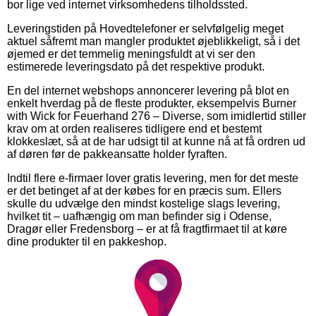
bor lige ved internet virksomhedens tilholdssted.
Leveringstiden på Hovedtelefoner er selvfølgelig meget
aktuel såfremt man mangler produktet øjeblikkeligt, så i det
øjemed er det temmelig meningsfuldt at vi ser den
estimerede leveringsdato på det respektive produkt.
En del internet webshops annoncerer levering på blot en
enkelt hverdag på de fleste produkter, eksempelvis Burner
with Wick for Feuerhand 276 – Diverse, som imidlertid stiller
krav om at orden realiseres tidligere end et bestemt
klokkeslæt, så at de har udsigt til at kunne nå at få ordren ud
af døren før de pakkeansatte holder fyraften.
Indtil flere e-firmaer lover gratis levering, men for det meste
er det betinget af at der købes for en præcis sum. Ellers
skulle du udvælge den mindst kostelige slags levering,
hvilket tit – uafhængig om man befinder sig i Odense,
Dragør eller Fredensborg – er at få fragtfirmaet til at køre
dine produkter til en pakkeshop.