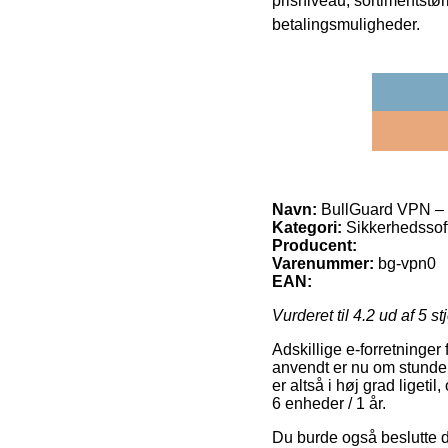
prisniveau, sortimentstø
betalingsmuligheder.
Navn:
BullGuard VPN – 6
Kategori:
Sikkerhedssoft
Producent:
Varenummer:
bg-vpn0
EAN:
Vurderet til
4.2
ud af 5 st
Adskillige e-forretninge
anvendt er nu om stunder
er altså i høj grad liget
6 enheder / 1 år.
Du burde også beslutte dig