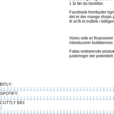
1 år før du bestiller.
Facebook frembyder lign
det er der mange shops på
til at få et indblik i tidli
Vores side er finansieret
introducerer butikkernes 
Fakta vedrørende produkte
justeringer der potentiel
BITLY:
1
1
1
1
1
1
1
1
1
1
1
1
1
1
1
1
1
1
1
1
1
1
1
1
1
1
1
1
1
1
1
1
1
1
SPOTIFY:
1
1
1
1
1
1
1
1
1
1
1
1
1
1
1
1
1
1
1
1
1
1
1
1
1
1
1
1
1
1
1
1
1
1
CUTTLY BIO:
1
1
1
1
1
1
1
1
1
1
1
1
1
1
1
1
1
1
1
1
1
1
1
1
1
1
1
1
1
1
1
1
1
1
1