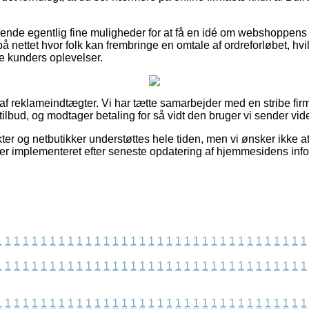
ende egentlig fine muligheder for at få en idé om webshoppens
 nettet hvor folk kan frembringe en omtale af ordreforløbet, hvi
gere kunders oplevelser.
 af reklameindtægter. Vi har tætte samarbejder med en stribe firm
tilbud, og modtager betaling for så vidt den bruger vi sender vide
r og netbutikker understøttes hele tiden, men vi ønsker ikke at bl
t er implementeret efter seneste opdatering af hjemmesidens info
1
1
1
1
1
1
1
1
1
1
1
1
1
1
1
1
1
1
1
1
1
1
1
1
1
1
1
1
1
1
1
1
1
1
1
1
1
1
1
1
1
1
1
1
1
1
1
1
1
1
1
1
1
1
1
1
1
1
1
1
1
1
1
1
1
1
1
1
1
1
1
1
1
1
1
1
1
1
1
1
1
1
1
1
1
1
1
1
1
1
1
1
1
1
1
1
1
1
1
1
1
1
1
1
1