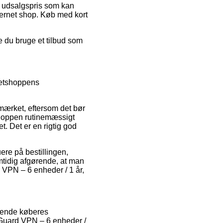
en udsalgspris som kan
ternet shop. Køb med kort
 du bruge et tilbud som
 netshoppens
mærket, eftersom det bør
 shoppen rutinemæssigt
 Det er en rigtig god
ere på bestillingen,
tidig afgørende, at man
 VPN – 6 enheder / 1 år,
ærende køberes
ullGuard VPN – 6 enheder /