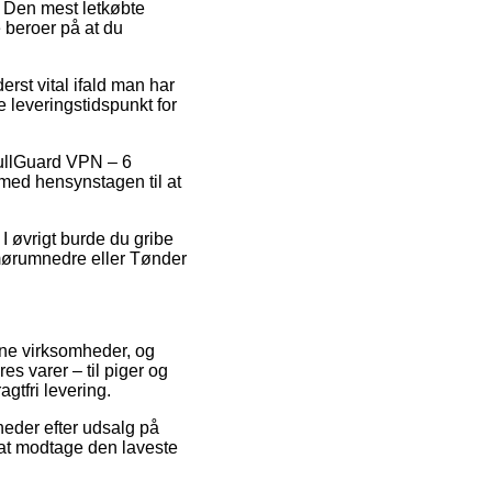
. Den mest letkøbte
e beroer på at du
rst vital ifald man har
de leveringstidspunkt for
BullGuard VPN – 6
 med hensynstagen til at
 I øvrigt burde du gribe
Smørumnedre eller Tønder
line virksomheder, og
s varer – til piger og
gtfri levering.
mheder efter udsalg på
 at modtage den laveste