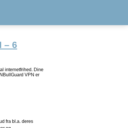
 – 6
l internetfrihed. Dine
 VPNBullGuard VPN er
 fra bl.a. deres