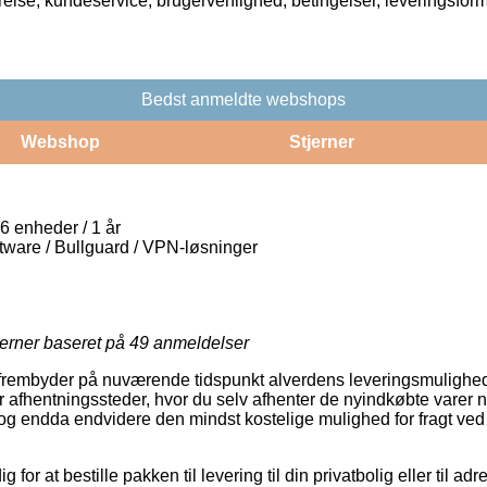
rrelse, kundeservice, brugervenlighed, betingelser, leveringsfor
Bedst anmeldte webshops
Webshop
Stjerner
 enheder / 1 år
ware / Bullguard / VPN-løsninger
jerner baseret på
49
anmeldelser
r frembyder på nuværende tidspunkt alverdens leveringsmulighe
 afhentningssteder, hvor du selv afhenter de nyindkøbte varer 
il, og endda endvidere den mindst kostelige mulighed for fragt v
 for at bestille pakken til levering til din privatbolig eller til ad