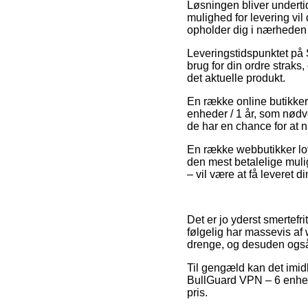
Løsningen bliver undertid
mulighed for levering vil
opholder dig i nærheden 
Leveringstidspunktet på S
brug for din ordre straks,
det aktuelle produkt.
En række online butikker
enheder / 1 år, som nødve
de har en chance for at nå
En række webbutikker love
den mest betalelige muli
– vil være at få leveret di
Det er jo yderst smertefr
følgelig har massevis af
drenge, og desuden også t
Til gengæld kan det imidl
BullGuard VPN – 6 enhede
pris.