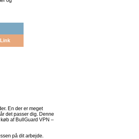
mer og
Link
der. En der er meget
når det passer dig. Denne
ed køb af BullGuard VPN –
ressen på dit arbejde.