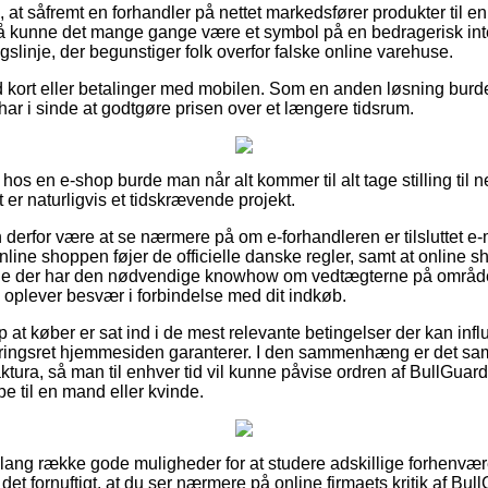
 at såfremt en forhandler på nettet markedsfører produkter til 
 så kunne det mange gange være et symbol på en bedragerisk in
ngslinje, der begunstiger folk overfor falske online varehuse.
 kort eller betalinger med mobilen. Som en anden løsning burde
u har i sinde at godtgøre prisen over et længere tidsrum.
hos en e-shop burde man når alt kommer til alt tage stilling til
t er naturligvis et tidskrævende projekt.
erfor være at se nærmere på om e-forhandleren er tilsluttet e-
online shoppen føjer de officielle danske regler, samt at online
 der har den nødvendige knowhow om vedtægterne på området.
u oplever besvær i forbindelse med dit indkøb.
 at køber er sat ind i de mest relevante betingelser der kan influ
ringsret hjemmesiden garanterer. I den sammenhæng er det sam
tura, så man til enhver tid vil kunne påvise ordren af BullGuard
 til en mand eller kvinde.
n lang række gode muligheder for at studere adskillige forhenv
 det fornuftigt, at du ser nærmere på online firmaets kritik af B