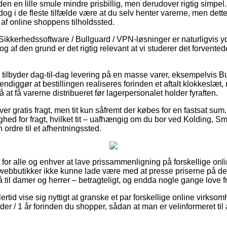
en en lille smule mindre prisbillig, men derudover rigtig simpel
 dog i de fleste tilfælde være at du selv henter varerne, men dett
af online shoppens tilholdssted.
ikkerhedssoftware / Bullguard / VPN-løsninger er naturligvis yde
 og af den grund er det rigtig relevant at vi studerer det forvente
 tilbyder dag-til-dag levering på en masse varer, eksempelvis 
ndiggør at bestillingen realiseres forinden et aftalt klokkeslæt,
 at få varerne distribueret før lagerpersonalet holder fyraften.
r gratis fragt, men tit kun såfremt der købes for en fastsat sum.
ghed for fragt, hvilket tit – uafhængig om du bor ved Kolding, 
n ordre til et afhentningssted.
it for alle og enhver at lave prissammenligning på forskellige on
 webbutikker ikke kunne lade være med at presse priserne på dere
il damer og herrer – betragteligt, og endda nogle gange love fra
ertid vise sig nyttigt at granske et par forskellige online virkso
r / 1 år forinden du shopper, sådan at man er velinformeret til