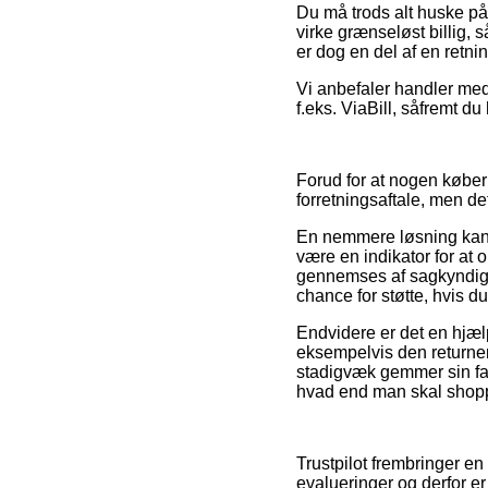
Du må trods alt huske på,
virke grænseløst billig,
er dog en del af en retni
Vi anbefaler handler med
f.eks. ViaBill, såfremt d
Forud for at nogen køber 
forretningsaftale, men de
En nemmere løsning kan d
være en indikator for at 
gennemses af sagkyndige
chance for støtte, hvis d
Endvidere er det en hjælp
eksempelvis den returne
stadigvæk gemmer sin fak
hvad end man skal shoppe
Trustpilot frembringer e
evalueringer og derfor er