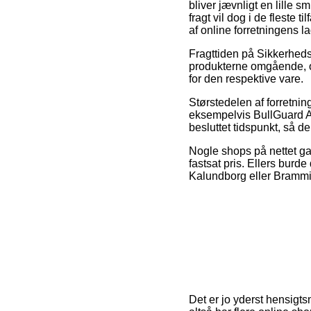
bliver jævnligt en lille
fragt vil dog i de fleste
af online forretningens la
Fragttiden på Sikkerhedss
produkterne omgående, o
for den respektive vare.
Størstedelen af forretnin
eksempelvis BullGuard Ant
besluttet tidspunkt, så 
Nogle shops på nettet ga
fastsat pris. Ellers burd
Kalundborg eller Bramming
Det er jo yderst hensigt