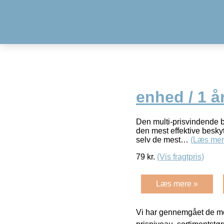
enhed / 1 å
Den multi-prisvindende b
den mest effektive beskyt
selv de mest…
(Læs mer
79
kr.
(Vis fragtpris)
Læs mere »
Vi har gennemgået de mes