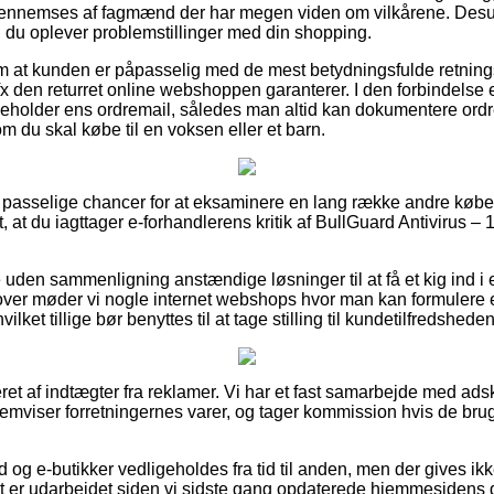
ennemses af fagmænd der har megen viden om vilkårene. Desu
fald du oplever problemstillinger med din shopping.
 om at kunden er påpasselig med de mest betydningsfulde retningsli
fx den returret online webshoppen garanterer. I den forbindels
beholder ens ordremail, således man altid kan dokumentere ordr
om du skal købe til en voksen eller et barn.
helt passelige chancer for at eksaminere en lang række andre kø
t, at du iagttager e-forhandlerens kritik af BullGuard Antivirus – 1
den sammenligning anstændige løsninger til at få et kig ind i 
over møder vi nogle internet webshops hvor man kan formulere 
lket tillige bør benyttes til at tage stilling til kundetilfredsheden
ret af indtægter fra reklamer. Vi har et fast samarbejde med adski
fremviser forretningernes varer, og tager kommission hvis de bru
d og e-butikker vedligeholdes fra tid til anden, men der gives ik
lt er udarbejdet siden vi sidste gang opdaterede hjemmesidens 