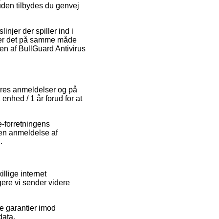
den tilbydes du genvej
njer der spiller ind i
e er det på samme måde
en af BullGuard Antivirus
beres anmeldelser og på
 enhed / 1 år forud for at
e-forretningens
en anmeldelse af
.
llige internet
gere vi sender videre
ke garantier imod
data.