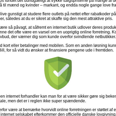
ops fundet det uundgåeligt at trykke salgspriserne på mange af de
så til mænd og kvinder – markant, og endda nogle gange love fra
e gunstigt at studere flere outlets på nettet efter rabatkoder p
r, således at du er sikret at skaffe sig den mest attraktive pris.
e så påvagt, at såfremt en internet butik udlover deres produkter
nne det ofte være en varsel om en uoprigtig online forretning. Kor
 lovbud, der værner dig som kunde overfor svindlende netbutikker.
 med kort eller betalinger med mobilen. Som en anden løsning kun
ill, for så vidt du ønsker at finansiere pengene ude i fremtiden.
n internet forhandler kan man for at være sikker gøre sig beke
ale, men det er i reglen ikke super spændende.
rfor være at bemærke hvorvidt online forretningen er støttet af
internet selskabet efterkommer den officielle danske lovgivning