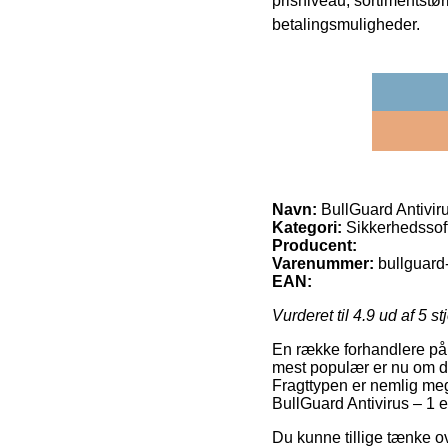
prisniveau, sortimentstø
betalingsmuligheder.
Navn:
BullGuard Antiviru
Kategori:
Sikkerhedssoft
Producent:
Varenummer:
bullguard
EAN:
Vurderet til
4.9
ud af 5 st
En række forhandlere på 
mest populær er nu om dag
Fragttypen er nemlig meg
BullGuard Antivirus – 1 e
Du kunne tillige tænke ove