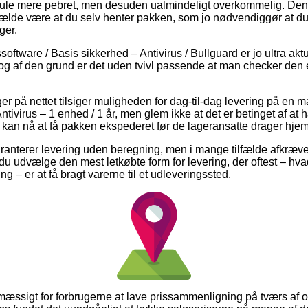
 smule mere pebret, men desuden ualmindeligt overkommelig. Den 
 tilfælde være at du selv henter pakken, som jo nødvendiggør at 
ger.
oftware / Basis sikkerhed – Antivirus / Bullguard er jo ultra a
g af den grund er det uden tvivl passende at man checker den 
ger på nettet tilsiger muligheden for dag-til-dag levering på en
ivirus – 1 enhed / 1 år, men glem ikke at det er betinget af at 
de kan nå at få pakken ekspederet før de lageransatte drager hje
ranterer levering uden beregning, men i mange tilfælde afkræver
e du udvælge den mest letkøbte form for levering, der oftest – hv
 – er at få bragt varerne til et udleveringssted.
smæssigt for forbrugerne at lave prissammenligning på tværs af o