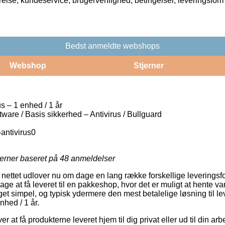
rrelse, kundeservice, brugervenlighed, betingelser, leveringsfor
Bedst anmeldte webshops
Webshop
Stjerner
s – 1 enhed / 1 år
ware / Basis sikkerhed – Antivirus / Bullguard
-antivirus0
jerner baseret på
48
anmeldelser
nettet udlover nu om dage en lang række forskellige leveringsf
e at få leveret til en pakkeshop, hvor det er muligt at hente var
et simpel, og typisk ydermere den mest betalelige løsning til le
nhed / 1 år.
r at få produkterne leveret hjem til dig privat eller ud til din a