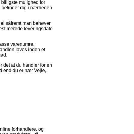
billigste mulighed for
du befinder dig i nærheden
ktuel såfremt man behøver
estimerede leveringsdato
 masse varenumre,
handlen laves inden et
mad.
 det at du handler for en
ad end du er nær Vejle,
nline forhandlere, og