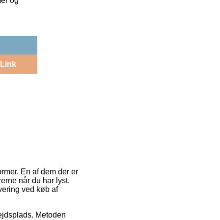
mer og
Link
ormer. En af dem der er
erne når du har lyst.
vering ved køb af
rbejdsplads. Metoden