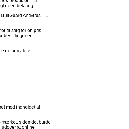
res produkter – til
gt uden betaling.
å BullGuard Antivirus – 1
 til salg for en pris
tbestillinger er
ne du udnytte et
ndt med indholdet af
 e-mærket, siden det burde
, udover at online