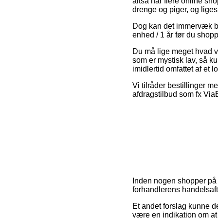
altså har flere online sh
drenge og piger, og lige
Dog kan det immervæk bliv
enhed / 1 år før du shoppe
Du må lige meget hvad vær
som er mystisk lav, så ku
imidlertid omfattet af et
Vi tilråder bestillinger
afdragstilbud som fx ViaB
Inden nogen shopper på e
forhandlerens handelsaft
Et andet forslag kunne de
være en indikation om at 