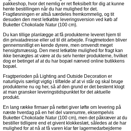
pakkeshop, hvor det nemlig er ret fleksibelt for dig at kunne
hente bestillingen når du har mulighed for det.
Fragtløsningen er altså særdeles fremkommelig, og tit
desuden den mest letkøbte leveringsversion ved køb af
Buketter Chokolade Natur (100 cm).
Du kan tillige planlægge at få produkterne leveret hjem til
din privatadresse eller ud til dit arbejde. Fragtmetoden bliver
gennemsnitligt en kende dyrere, men omvendt meget
hensigtsmæssig. Den mest letkøbte mulighed for fragt kan
ikke benægtes at være at du selv henter produkterne, hvilket
dog er betinget af at du har bopæl nærved online butikkens
bopæl.
Fragtperioden på Lighting and Outside Decoration er
naturligvis særligt vigtig i tilfælde af at vi står og skal bruge
produkterne nu og her, så af den grund er det bestemt klogt
at man gransker leveringstidspunktet for det aktuelle
produkt.
En lang række firmaer på nettet giver løfte om levering på
næste hverdag på en hel del varenumre, eksempelvis
Buketter Chokolade Natur (100 cm), men det påkræver at du
bestiller tidligere end et givent klokkeslæt, således at de har
mulighed for at nå at få varen klar før lagermedarbejderne