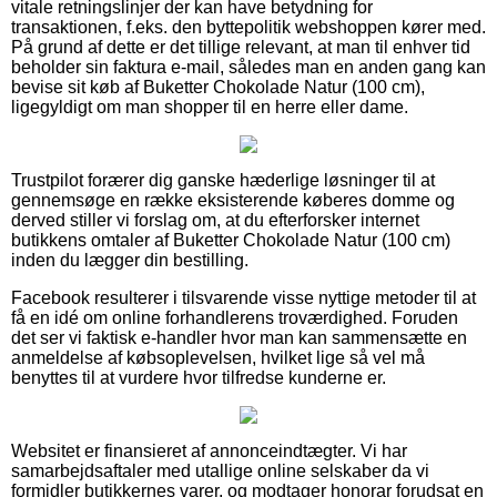
vitale retningslinjer der kan have betydning for
transaktionen, f.eks. den byttepolitik webshoppen kører med.
På grund af dette er det tillige relevant, at man til enhver tid
beholder sin faktura e-mail, således man en anden gang kan
bevise sit køb af Buketter Chokolade Natur (100 cm),
ligegyldigt om man shopper til en herre eller dame.
Trustpilot forærer dig ganske hæderlige løsninger til at
gennemsøge en række eksisterende køberes domme og
derved stiller vi forslag om, at du efterforsker internet
butikkens omtaler af Buketter Chokolade Natur (100 cm)
inden du lægger din bestilling.
Facebook resulterer i tilsvarende visse nyttige metoder til at
få en idé om online forhandlerens troværdighed. Foruden
det ser vi faktisk e-handler hvor man kan sammensætte en
anmeldelse af købsoplevelsen, hvilket lige så vel må
benyttes til at vurdere hvor tilfredse kunderne er.
Websitet er finansieret af annonceindtægter. Vi har
samarbejdsaftaler med utallige online selskaber da vi
formidler butikkernes varer, og modtager honorar forudsat en