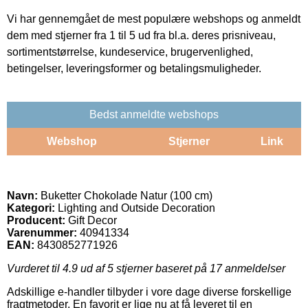
Vi har gennemgået de mest populære webshops og anmeldt
dem med stjerner fra 1 til 5 ud fra bl.a. deres prisniveau,
sortimentstørrelse, kundeservice, brugervenlighed,
betingelser, leveringsformer og betalingsmuligheder.
Bedst anmeldte webshops
Webshop
Stjerner
Link
Navn:
Buketter Chokolade Natur (100 cm)
Kategori:
Lighting and Outside Decoration
Producent:
Gift Decor
Varenummer:
40941334
EAN:
8430852771926
Vurderet til
4.9
ud af 5 stjerner baseret på
17
anmeldelser
Adskillige e-handler tilbyder i vore dage diverse forskellige
fragtmetoder. En favorit er lige nu at få leveret til en