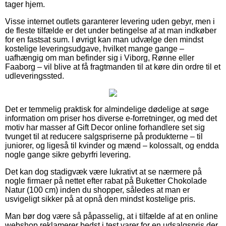
tager hjem.
Visse internet outlets garanterer levering uden gebyr, men i
de fleste tilfælde er det under betingelse af at man indkøber
for en fastsat sum. I øvrigt kan man udvælge den mindst
kostelige leveringsudgave, hvilket mange gange –
uafhængig om man befinder sig i Viborg, Rønne eller
Faaborg – vil blive at få fragtmanden til at køre din ordre til et
udleveringssted.
Det er temmelig praktisk for almindelige dødelige at søge
information om priser hos diverse e-forretninger, og med det
motiv har masser af Gift Decor online forhandlere set sig
tvunget til at reducere salgspriserne på produkterne – til
juniorer, og ligeså til kvinder og mænd – kolossalt, og endda
nogle gange sikre gebyrfri levering.
Det kan dog stadigvæk være lukrativt at se nærmere på
nogle firmaer på nettet efter rabat på Buketter Chokolade
Natur (100 cm) inden du shopper, således at man er
usvigeligt sikker på at opnå den mindst kostelige pris.
Man bør dog være så påpasselig, at i tilfælde af at en online
webshop reklamerer bedst i test varer for en udsalgspris der