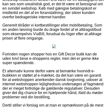
kan ses som urealistisk god, er det tit være et faresignal om
en svindel webshop. Køb med gængse betalingskort er
imidlertid en del af en foranstaltning, der sikrer kunden
overfor bedrageriske internet handler.
Generelt tilråder vi kortbestillinger eller mobilbetaling. Som
en anden løsning burde du drage fordel af et afdragstilbud
som eksempelvis ViaBill, forudsat du higer efter at afdrage
prisen af flere omgange.
Forinden nogen shopper hos en Gift Decor butik kan de
uden tvivl bese e-shoppens regler, men det er gerne ikke
super spændende.
Et alternativ kunne derfor være at bemærke hvorvidt e-
butikken er støttet af e-mærket, da det kan være en garanti
for at webshoppen anerkender dansk lovgivning, udover at
internet webshoppen lejlighedsvis undersøges af fagmænd
der er meget fortrolige de gældende regulativer. Desuden
giver det dig chance for en hjælpende hånd, ifald du møder
problemer ved din bestilling.
Dertil stiller vi forslag om at man er opmærksom på de mest