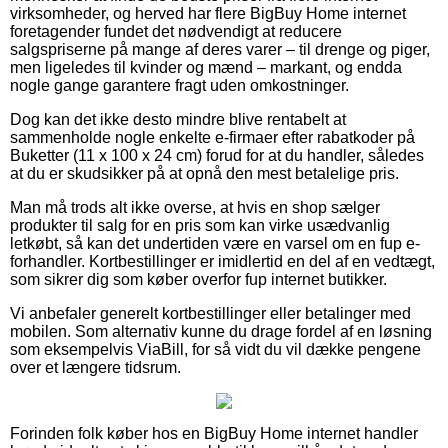
virksomheder, og herved har flere BigBuy Home internet
foretagender fundet det nødvendigt at reducere
salgspriserne på mange af deres varer – til drenge og piger,
men ligeledes til kvinder og mænd – markant, og endda
nogle gange garantere fragt uden omkostninger.
Dog kan det ikke desto mindre blive rentabelt at
sammenholde nogle enkelte e-firmaer efter rabatkoder på
Buketter (11 x 100 x 24 cm) forud for at du handler, således
at du er skudsikker på at opnå den mest betalelige pris.
Man må trods alt ikke overse, at hvis en shop sælger
produkter til salg for en pris som kan virke usædvanlig
letkøbt, så kan det undertiden være en varsel om en fup e-
forhandler. Kortbestillinger er imidlertid en del af en vedtægt,
som sikrer dig som køber overfor fup internet butikker.
Vi anbefaler generelt kortbestillinger eller betalinger med
mobilen. Som alternativ kunne du drage fordel af en løsning
som eksempelvis ViaBill, for så vidt du vil dække pengene
over et længere tidsrum.
Forinden folk køber hos en BigBuy Home internet handler