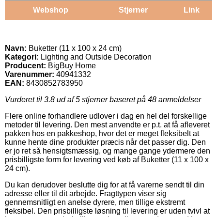
Webshop
Stjerner
Link
Navn:
Buketter (11 x 100 x 24 cm)
Kategori:
Lighting and Outside Decoration
Producent:
BigBuy Home
Varenummer:
40941332
EAN:
8430852783950
Vurderet til
3.8
ud af 5 stjerner baseret på
48
anmeldelser
Flere online forhandlere udlover i dag en hel del forskellige
metoder til levering. Den mest anvendte er p.t. at få afleveret
pakken hos en pakkeshop, hvor det er meget fleksibelt at
kunne hente dine produkter præcis når det passer dig. Den
er jo ret så hensigtsmæssig, og mange gange ydermere den
prisbilligste form for levering ved køb af Buketter (11 x 100 x
24 cm).
Du kan derudover beslutte dig for at få varerne sendt til din
adresse eller til dit arbejde. Fragttypen viser sig
gennemsnitligt en anelse dyrere, men tillige ekstremt
fleksibel. Den prisbilligste løsning til levering er uden tvivl at