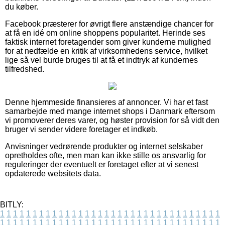
du køber.
Facebook præsterer for øvrigt flere anstændige chancer for
at få en idé om online shoppens popularitet. Herinde ses
faktisk internet foretagender som giver kunderne mulighed
for at nedfælde en kritik af virksomhedens service, hvilket
lige så vel burde bruges til at få et indtryk af kundernes
tilfredshed.
Denne hjemmeside finansieres af annoncer. Vi har et fast
samarbejde med mange internet shops i Danmark eftersom
vi promoverer deres varer, og høster provision for så vidt den
bruger vi sender videre foretager et indkøb.
Anvisninger vedrørende produkter og internet selskaber
opretholdes ofte, men man kan ikke stille os ansvarlig for
reguleringer der eventuelt er foretaget efter at vi senest
opdaterede websitets data.
BITLY:
1
1
1
1
1
1
1
1
1
1
1
1
1
1
1
1
1
1
1
1
1
1
1
1
1
1
1
1
1
1
1
1
1
1
1
1
1
1
1
1
1
1
1
1
1
1
1
1
1
1
1
1
1
1
1
1
1
1
1
1
1
1
1
1
1
1
1
1