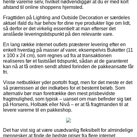
hente varerne selv, hvilket nødvendiggør at du er med kort
afstand til online shoppens hjemsted.
Fragttiden på Lighting and Outside Decoration er særdeles
aktuel ifald du har behov for dine nye produkter lige om lidt,
så derfor er det virkelig essentielt at man efterser det
anslåede leveringstidspunkt på den relevante vare.
En lang række internet outlets præsterer levering efter en
enkelt hverdag på masser af varer, eksempelvis Buketter (11
x 100 x 24 cm), som regnes ud fra at transaktionen
realiseres før et fastslået tidspunkt, sådan at de garanteret
kan nå at få ordren sendt afsted forinden de pakkeansatte får
fri.
Visse netbutikker yder portofri fragt, men for det meste er det
så præmissen at der indkøbes for et bestemt beløb. Som
alternativ bør man foretrække den mest prisbevidste
fragtmulighed, som typisk – uanset om man befinder sig tæt
på Horsens, Holbæk eller Nivå – er at få fragtmanden til at
levere varerne til en pakkeshop.
Det har vist sig at være usædvanlig fleksibelt for almindelige
mennesker at finde de bedste priser fra flere internet