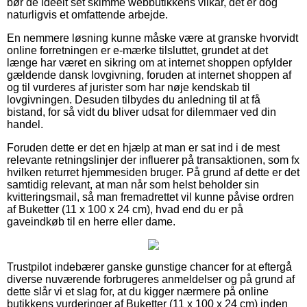
bør de ideelt set skimme webbutikkens vilkår, det er dog
naturligvis et omfattende arbejde.
En nemmere løsning kunne måske være at granske hvorvidt
online forretningen er e-mærke tilsluttet, grundet at det
længe har været en sikring om at internet shoppen opfylder
gældende dansk lovgivning, foruden at internet shoppen af
og til vurderes af jurister som har nøje kendskab til
lovgivningen. Desuden tilbydes du anledning til at få
bistand, for så vidt du bliver udsat for dilemmaer ved din
handel.
Foruden dette er det en hjælp at man er sat ind i de mest
relevante retningslinjer der influerer på transaktionen, som fx
hvilken returret hjemmesiden bruger. På grund af dette er det
samtidig relevant, at man når som helst beholder sin
kvitteringsmail, så man fremadrettet vil kunne påvise ordren
af Buketter (11 x 100 x 24 cm), hvad end du er på
gaveindkøb til en herre eller dame.
Trustpilot indebærer ganske gunstige chancer for at eftergå
diverse nuværende forbrugeres anmeldelser og på grund af
dette slår vi et slag for, at du kigger nærmere på online
butikkens vurderinger af Buketter (11 x 100 x 24 cm) inden