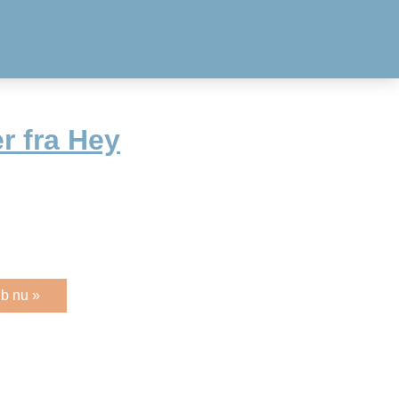
r fra Hey
b nu »