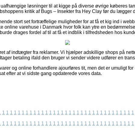
s uafhængige løsninger til at kigge på diverse øvrige køberes tank
shoppens kritik af Bugs – Insekter fra Hey Clay før du lægger di
ende stort set fortræffelige muligheder for at få et kig ind i webb
ke online varehuse i Danmark hvor folk kan ytre en bedømmels
urde drages fordel af til at få et indblik i tilfredsheden hos kund
et af indtægter fra reklamer. Vi hjælper adskillige shops på nettet
tager betaling ifald den bruger vi sender videre udfører en trans
rer og online forhandlere ajourføres tit, men det er umuligt for 
sat efter at vi sidste gang opdaterede vores data.
1
1
1
1
1
1
1
1
1
1
1
1
1
1
1
1
1
1
1
1
1
1
1
1
1
1
1
1
1
1
1
1
1
1
1
1
1
1
1
1
1
1
1
1
1
1
1
1
1
1
1
1
1
1
1
1
1
1
1
1
1
1
1
1
1
1
1
1
1
1