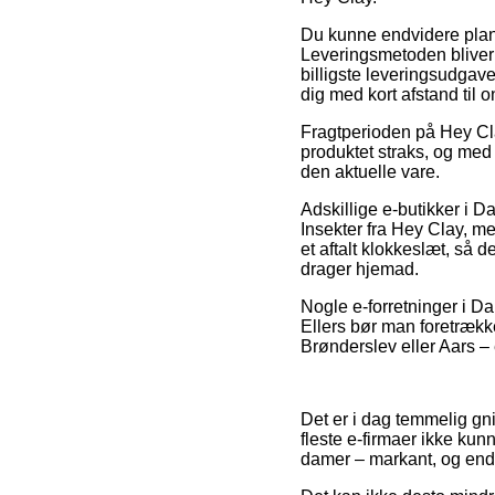
Du kunne endvidere planlæ
Leveringsmetoden bliver 
billigste leveringsudgave
dig med kort afstand til o
Fragtperioden på Hey Cl
produktet straks, og med
den aktuelle vare.
Adskillige e-butikker i 
Insekter fra Hey Clay, m
et aftalt klokkeslæt, så d
drager hjemad.
Nogle e-forretninger i Da
Ellers bør man foretrække
Brønderslev eller Aars – e
Det er i dag temmelig gni
fleste e-firmaer ikke kun
damer – markant, og end