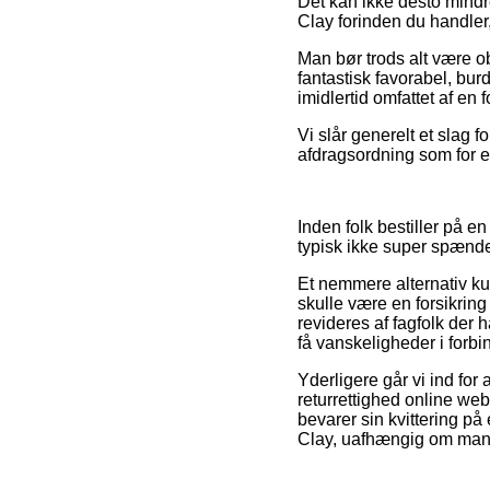
Det kan ikke desto mindr
Clay forinden du handler,
Man bør trods alt være o
fantastisk favorabel, bu
imidlertid omfattet af en
Vi slår generelt et slag 
afdragsordning som for ek
Inden folk bestiller på 
typisk ikke super spænd
Et nemmere alternativ kun
skulle være en forsikring
revideres af fagfolk der 
få vanskeligheder i forbi
Yderligere går vi ind for
returrettighed online w
bevarer sin kvittering på
Clay, uafhængig om man s