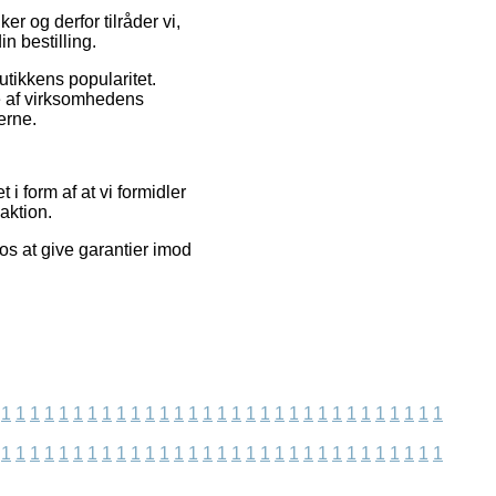
er og derfor tilråder vi,
n bestilling.
utikkens popularitet.
e af virksomhedens
erne.
 i form af at vi formidler
aktion.
os at give garantier imod
1
1
1
1
1
1
1
1
1
1
1
1
1
1
1
1
1
1
1
1
1
1
1
1
1
1
1
1
1
1
1
1
1
1
1
1
1
1
1
1
1
1
1
1
1
1
1
1
1
1
1
1
1
1
1
1
1
1
1
1
1
1