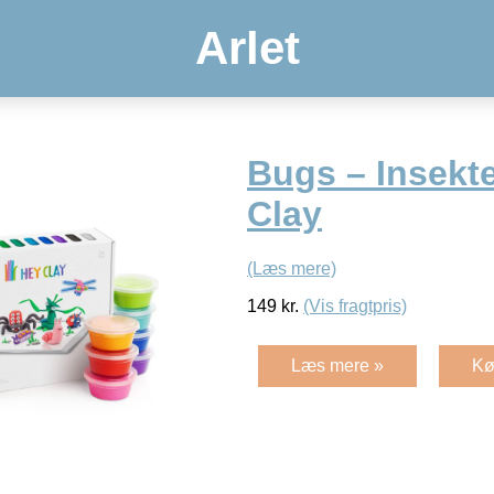
Arlet
Bugs – Insekte
Clay
(Læs mere)
149
kr.
(Vis fragtpris)
Læs mere »
Kø