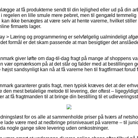
gge at få produkterne sendt til din lejlighed eller ud på din a
i regelen en lille smule mere pebret, men til gengæld temmeli
 kan ikke benægtes at være selv at hente varerne, hvilket stille
nline firmaets lager.
ay > Læring og programmering er selvfølgelig ualmindeligt afg
 det formål er det skam passende at man besigtiger det anslåed
Danmark giver løfte om dag-til-dag fragt på mange af shoppens v
en vær opmærksom på at det står og falder med at bestillingen 
e højst sandsynligt kan nå at få varerne hen til fragtfirmaet forud
nmark garanterer gratis fragt, men typisk kræves det at der erhv
 den mest betalelige metode til levering, der oftest – ligegyldigt
r at få fragtmanden til at bringe din bestilling til et udleveringss
dningsløst for os alle at sammenholde priser på tværs af netsho
ne lade være med at nedbringe prisniveauet på varerne – til junior
da nogle gange sikre levering uden omkostninger.