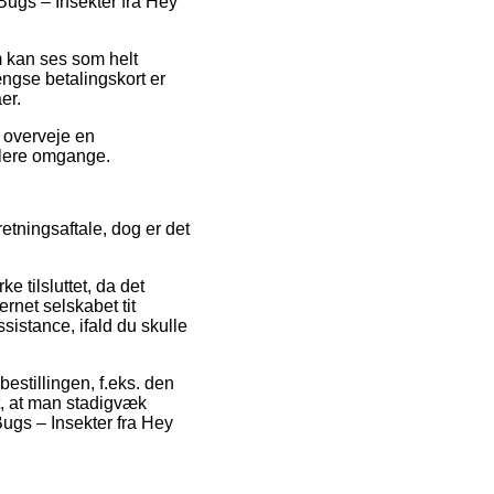
Bugs – Insekter fra Hey
m kan ses som helt
ngse betalingskort er
er.
u overveje en
 flere omgange.
etningsaftale, dog er det
 tilsluttet, da det
rnet selskabet tit
sistance, ifald du skulle
estillingen, f.eks. den
t, at man stadigvæk
 Bugs – Insekter fra Hey