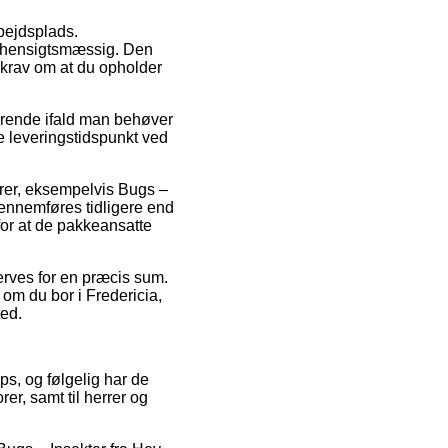
rbejdsplads.
g hensigtsmæssig. Den
r krav om at du opholder
ørende ifald man behøver
e leveringstidspunkt ved
arer, eksempelvis Bugs –
gennemføres tidligere end
 for at de pakkeansatte
erves for en præcis sum.
 om du bor i Fredericia,
ted.
ps, og følgelig har de
er, samt til herrer og