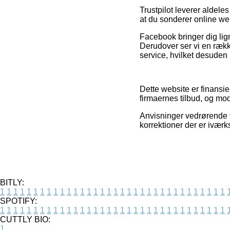
Trustpilot leverer aldele
at du sonderer online web
Facebook bringer dig lign
Derudover ser vi en ræk
service, hvilket desuden b
Dette website er finansier
firmaernes tilbud, og mod
Anvisninger vedrørende va
korrektioner der er iværk
BITLY:
1
1
1
1
1
1
1
1
1
1
1
1
1
1
1
1
1
1
1
1
1
1
1
1
1
1
1
1
1
1
1
1
1
1
SPOTIFY:
1
1
1
1
1
1
1
1
1
1
1
1
1
1
1
1
1
1
1
1
1
1
1
1
1
1
1
1
1
1
1
1
1
1
CUTTLY BIO:
1