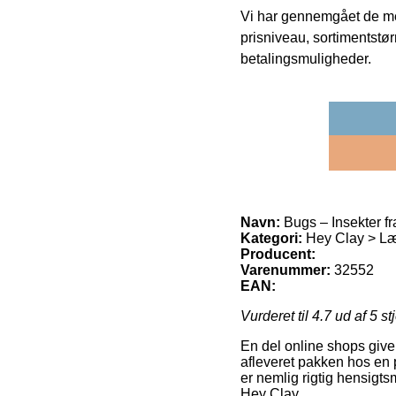
Vi har gennemgået de mes
prisniveau, sortimentstø
betalingsmuligheder.
Navn:
Bugs – Insekter f
Kategori:
Hey Clay > Læ
Producent:
Varenummer:
32552
EAN:
Vurderet til
4.7
ud af 5 st
En del online shops giver
afleveret pakken hos en 
er nemlig rigtig hensigt
Hey Clay.