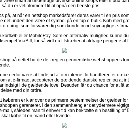
e være smart at undersøge diverse online shops efter tilbud på 
 så du er velinformeret til at opnå den bedste pris.
bs på, at når en netshop markedsfører deres varer til en pris so
rde det undertiden være et symbol på en fup e-butik. Køb med gæ
 forordning, som forsvarer dig som kunde imod snydagtige e-firma
for kortkøb eller MobilePay. Som en alternativ mulighed kunne d
sempel ViaBill, for så vidt du tilstræber at afdrage pengene af
en shop på nettet burde de i reglen gennemløbe webshoppens forr
ende.
ne derfor være at finde ud af om internet forhandleren er e-mærke
 om at e-firmaet accepterer de gældende danske regler, og at inte
har indsigt i de gældende love. Desuden får du chance for at få as
ndelse med din ordre.
 at køberen er klar over de primære bestemmelser der gælder for b
ebshoppen garanterer. I den sammenhæng er det ydermere vigtig
 e-mail, således man til enhver tid kan bekræfte sin bestilling af
kal købe til en mand eller kvinde.