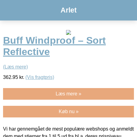
Arlet
Buff Windproof – Sort
Reflective
(Læs mere)
362.95
kr.
(Vis fragtpris)
Læs mere »
Køb nu »
Vi har gennemgået de mest populære webshops og anmeldt
dem med stjerner fra 1 til 5 ud fra bl.a. deres prisniveau,