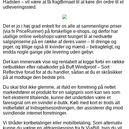
Hadsten – vil være at få fragtfirmaet til at køre din ordre til et
udleveringssted.
Det er jo i høj grad enkelt for os alle at sammenligne priser
(via fx PriceRunner) på forskellige e-shops, og derfor har
utallige online webshops været tvunget til at nedsætte
salgspriserne på en række af deres varer – til drenge og
piger, og tillige også til kvinder og mænd – betragteligt, og
endda nogle gange yde levering uden gebyr.
Det kan immervæk vise sig rentabelt at kigge forbi en række
netbutikker efter rabatkoder på Buff Windproof – Sort
Reflective forud for at du handler, sådan at du er skråsikker
på at modtage den bedste pris.
Du skal blot ikke glemme, at ifald en forretning på nettet
markedsfører et produkt for en salgspris som kan ses som
helt ekstremt tiltalende, kunne det undertiden være et
faresignal om en svindel e-butik. Køb med kort er trods alt
indbefattet af Indsigelsesordningen, der assisterer dig imod
svindlende internet forretninger.
Vi tilråder kortbetalinger eller mobilbetaling. Som alternativ
kunne du vælge en afdragsløsning fra fx ViaBill, hvis du vil