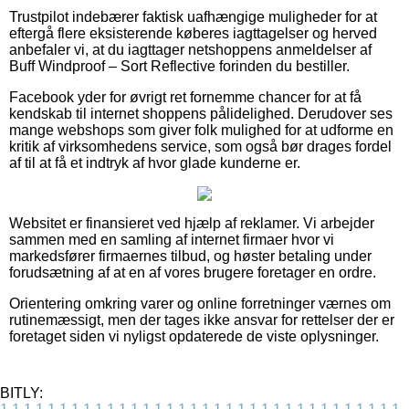
Trustpilot indebærer faktisk uafhængige muligheder for at
eftergå flere eksisterende køberes iagttagelser og herved
anbefaler vi, at du iagttager netshoppens anmeldelser af
Buff Windproof – Sort Reflective forinden du bestiller.
Facebook yder for øvrigt ret fornemme chancer for at få
kendskab til internet shoppens pålidelighed. Derudover ses
mange webshops som giver folk mulighed for at udforme en
kritik af virksomhedens service, som også bør drages fordel
af til at få et indtryk af hvor glade kunderne er.
Websitet er finansieret ved hjælp af reklamer. Vi arbejder
sammen med en samling af internet firmaer hvor vi
markedsfører firmaernes tilbud, og høster betaling under
forudsætning af at en af vores brugere foretager en ordre.
Orientering omkring varer og online forretninger værnes om
rutinemæssigt, men der tages ikke ansvar for rettelser der er
foretaget siden vi nyligst opdaterede de viste oplysninger.
BITLY: