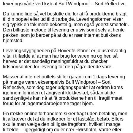
leveringsmåde ved køb af Buff Windproof – Sort Reflective.
Du kunne lige så vel beslutte dig for at få produkterne bragt
til din bopæl eller ud til dit arbejde. Leveringsformen viser
sig typisk en tak mere bekostelig, men også yderst smertefri.
Den billigste metode til levering er utvivlsomt selv at hente
pakken, som jo beroer på at du er nær internet butikkens
hjemsted.
Leveringsdygtigheden på Hovedtelefoner er jo usædvanlig
vital i tilfælde af at man har brug for varen nu og her, så
herved er det sandelig meningsfuldt at du checker
tidshorisonten for levering for den pågældende vare.
Masser af internet outlets stiller garanti om 1 dags levering
på mange varer, eksempelvis Buff Windproof – Sort
Reflective, som dog tager udgangspunkt i at ordren køres
igennem forinden et angivent klokkeslæt, sådan at de
sandsynligvis kan nå at få produkterne hen til fragtfirmaet
forud for at lagermedarbejderne tager hjem.
En række online forhandlere sikrer fragt uden betaling, men
tit afkræver det at du indkøber for et fastslået beløb. Ellers
skulle man vælge den billigste fragtform, hvilket i mange
tilfælde – ligegyldigt om du er nær Hørsholm, Varde eller