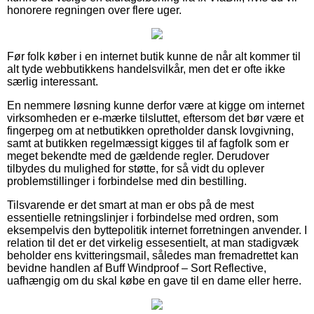
honorere regningen over flere uger.
Før folk køber i en internet butik kunne de når alt kommer til
alt tyde webbutikkens handelsvilkår, men det er ofte ikke
særlig interessant.
En nemmere løsning kunne derfor være at kigge om internet
virksomheden er e-mærke tilsluttet, eftersom det bør være et
fingerpeg om at netbutikken opretholder dansk lovgivning,
samt at butikken regelmæssigt kigges til af fagfolk som er
meget bekendte med de gældende regler. Derudover
tilbydes du mulighed for støtte, for så vidt du oplever
problemstillinger i forbindelse med din bestilling.
Tilsvarende er det smart at man er obs på de mest
essentielle retningslinjer i forbindelse med ordren, som
eksempelvis den byttepolitik internet forretningen anvender. I
relation til det er det virkelig essesentielt, at man stadigvæk
beholder ens kvitteringsmail, således man fremadrettet kan
bevidne handlen af Buff Windproof – Sort Reflective,
uafhængig om du skal købe en gave til en dame eller herre.