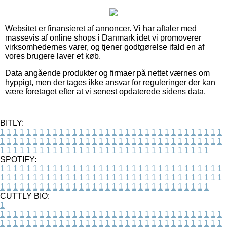
Websitet er finansieret af annoncer. Vi har aftaler med
massevis af online shops i Danmark idet vi promoverer
virksomhedernes varer, og tjener godtgørelse ifald en af
vores brugere laver et køb.
Data angående produkter og firmaer på nettet værnes om
hyppigt, men der tages ikke ansvar for reguleringer der kan
være foretaget efter at vi senest opdaterede sidens data.
BITLY:
1
1
1
1
1
1
1
1
1
1
1
1
1
1
1
1
1
1
1
1
1
1
1
1
1
1
1
1
1
1
1
1
1
1
1
1
1
1
1
1
1
1
1
1
1
1
1
1
1
1
1
1
1
1
1
1
1
1
1
1
1
1
1
1
1
1
1
1
1
1
1
1
1
1
1
1
1
1
1
1
1
1
1
1
1
1
1
1
1
1
1
1
1
1
1
1
1
1
1
1
SPOTIFY:
1
1
1
1
1
1
1
1
1
1
1
1
1
1
1
1
1
1
1
1
1
1
1
1
1
1
1
1
1
1
1
1
1
1
1
1
1
1
1
1
1
1
1
1
1
1
1
1
1
1
1
1
1
1
1
1
1
1
1
1
1
1
1
1
1
1
1
1
1
1
1
1
1
1
1
1
1
1
1
1
1
1
1
1
1
1
1
1
1
1
1
1
1
1
1
1
1
1
1
1
CUTTLY BIO:
1
1
1
1
1
1
1
1
1
1
1
1
1
1
1
1
1
1
1
1
1
1
1
1
1
1
1
1
1
1
1
1
1
1
1
1
1
1
1
1
1
1
1
1
1
1
1
1
1
1
1
1
1
1
1
1
1
1
1
1
1
1
1
1
1
1
1
1
1