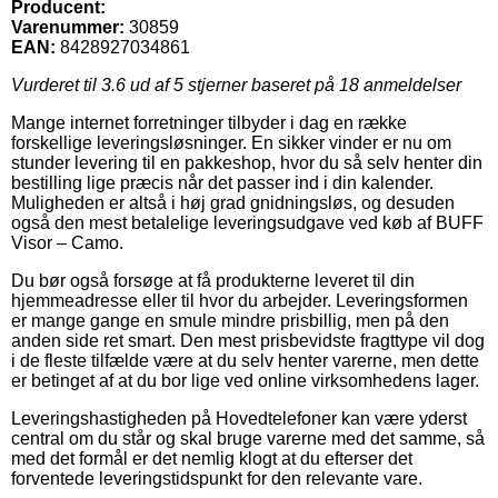
Producent:
Varenummer:
30859
EAN:
8428927034861
Vurderet til
3.6
ud af 5 stjerner baseret på
18
anmeldelser
Mange internet forretninger tilbyder i dag en række
forskellige leveringsløsninger. En sikker vinder er nu om
stunder levering til en pakkeshop, hvor du så selv henter din
bestilling lige præcis når det passer ind i din kalender.
Muligheden er altså i høj grad gnidningsløs, og desuden
også den mest betalelige leveringsudgave ved køb af BUFF
Visor – Camo.
Du bør også forsøge at få produkterne leveret til din
hjemmeadresse eller til hvor du arbejder. Leveringsformen
er mange gange en smule mindre prisbillig, men på den
anden side ret smart. Den mest prisbevidste fragttype vil dog
i de fleste tilfælde være at du selv henter varerne, men dette
er betinget af at du bor lige ved online virksomhedens lager.
Leveringshastigheden på Hovedtelefoner kan være yderst
central om du står og skal bruge varerne med det samme, så
med det formål er det nemlig klogt at du efterser det
forventede leveringstidspunkt for den relevante vare.