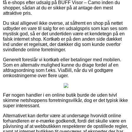
få e-shops efter udsalg på BUFF Visor – Camo inden du
shopper, sådan at du er sikker på at antage den mest
attraktive pris.
Du skal alligevel ikke overse, at såfremt en shop på nettet
udbyder en vare til salg for en udsalgspris som kan ses som
mystisk god, så er det undertiden være et kendetegn på en
falsk internet shop. Kortkøb er på den anden side dækket
ind under et regelsæt, der dækker dig som kunde overfor
svindlende online forretninger.
Generelt foreslår vi kortkøb eller betalinger med mobilen.
Som en alternativ mulighed kunne du drage fordel af en
afdragsordning som f.eks. ViaBill, når du vil godtgøre
omkostningerne over flere uger.
Før nogen handler i en online butik burde de uden tvivl
skimme netshoppens forretningsvilkår, dog er det typisk ikke
super interessant.
Alternativet kan derfor være at undersøge hvorvidt online
forhandleren er e-mærke godkendt, fordi det skulle være en
påvisning af at webbutikken respekterer de opstillede regler,
samt at internet butikken tit overværes af eksperter der har