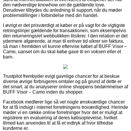
den nødvendige knowhow om de gældende love.
Derudover tilbydes du anledning til support, når du møder
problemstillinger i forbindelse med din handel.
I øvrigt er det prisværdigt at køber er på vagt for de vigtigste
retningslinjer gældende for transaktionen, som eksempelvis
den returneringsret webbutikken tilsikrer. I den relation er det
ydermere afgørende, at man til enhver tid sikrer sin faktura,
så man i fremtiden vil kunne eftervise købet af BUFF Visor –
Camo, uanset om du skal købe gave til en voksen eller et
barn.
Trustpilot frembyder evigt gavnlige chancer for at beskue
diverse øvrige forbrugeres omtaler og på grund af dette er
det smart, at du analyserer online shoppens bedømmelser af
BUFF Visor – Camo inden du shopper.
Facebook medfører lige så vel nogle ønskværdige chancer
for at få indsigt i internet forretningens troværdighed. Herinde
møder vi en række online forretninger hvor det er muligt at
registrere en evaluering af deres købsoplevelse, hvilket
tilmed kan anvendes til at få et indtryk af hvor tilfredse
kunderne er.