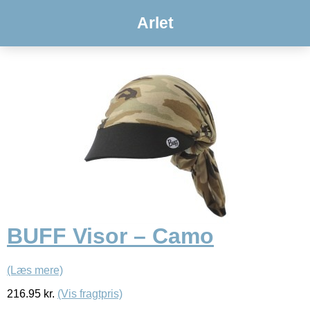
Arlet
BUFF Visor – Camo
(Læs mere)
216.95
kr.
(Vis fragtpris)