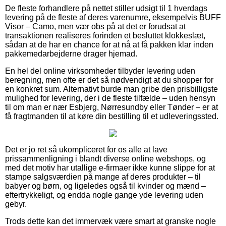
De fleste forhandlere på nettet stiller udsigt til 1 hverdags
levering på de fleste af deres varenumre, eksempelvis BUFF
Visor – Camo, men vær obs på at det er forudsat at
transaktionen realiseres forinden et besluttet klokkeslæt,
sådan at de har en chance for at nå at få pakken klar inden
pakkemedarbejderne drager hjemad.
En hel del online virksomheder tilbyder levering uden
beregning, men ofte er det så nødvendigt at du shopper for
en konkret sum. Alternativt burde man gribe den prisbilligste
mulighed for levering, der i de fleste tilfælde – uden hensyn
til om man er nær Esbjerg, Nørresundby eller Tønder – er at
få fragtmanden til at køre din bestilling til et udleveringssted.
Det er jo ret så ukompliceret for os alle at lave
prissammenligning i blandt diverse online webshops, og
med det motiv har utallige e-firmaer ikke kunne slippe for at
stampe salgsværdien på mange af deres produkter – til
babyer og børn, og ligeledes også til kvinder og mænd –
eftertrykkeligt, og endda nogle gange yde levering uden
gebyr.
Trods dette kan det immervæk være smart at granske nogle