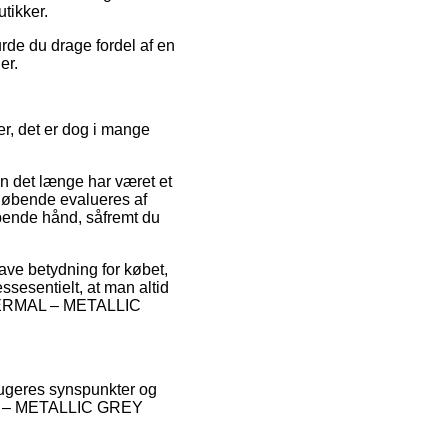
tikker.
rde du drage fordel af en
er.
er, det er dog i mange
en det længe har været et
n løbende evalueres af
pende hånd, såfremt du
ave betydning for købet,
ssesentielt, at man altid
F THERMAL – METALLIC
brugeres synspunkter og
AL – METALLIC GREY