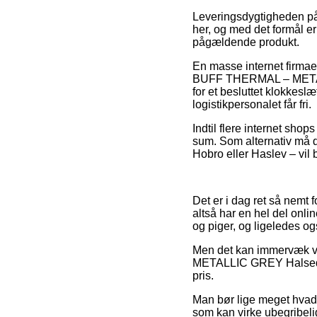
Leveringsdygtigheden på 
her, og med det formål e
pågældende produkt.
En masse internet firmae
BUFF THERMAL – METALLIC
for et besluttet klokkesl
logistikpersonalet får fri.
Indtil flere internet shop
sum. Som alternativ må d
Hobro eller Haslev – vil bl
Det er i dag ret så nemt 
altså har en hel del onli
og piger, og ligeledes og
Men det kan immervæk vis
METALLIC GREY Halsediss
pris.
Man bør lige meget hvad v
som kan virke ubegribelig