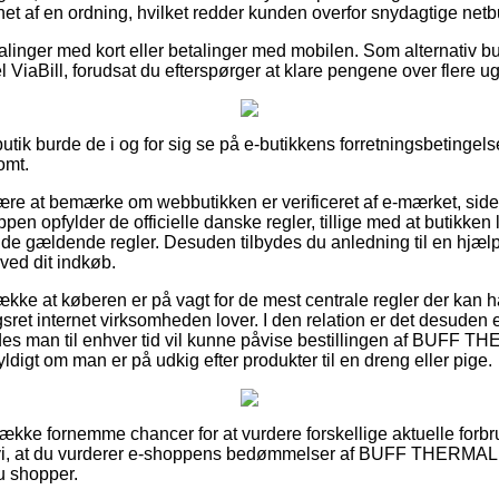
et af en ordning, hvilket redder kunden overfor snydagtige netbu
alinger med kort eller betalinger med mobilen. Som alternativ bu
ViaBill, forudsat du efterspørger at klare pengene over flere ug
butik burde de i og for sig se på e-butikkens forretningsbetingels
omt.
 være at bemærke om webbutikken er verificeret af e-mærket, sid
ppen opfylder de officielle danske regler, tillige med at butikke
de gældende regler. Desuden tilbydes du anledning til en hjæl
ved dit indkøb.
ække at køberen er på vagt for de mest centrale regler der kan h
ret internet virksomheden lover. I den relation er det desuden e
ledes man til enhver tid vil kunne påvise bestillingen af BUF
igt om man er på udkig efter produkter til en dreng eller pige.
n række fornemme chancer for at vurdere forskellige aktuelle for
vi, at du vurderer e-shoppens bedømmelser af BUFF THERM
u shopper.