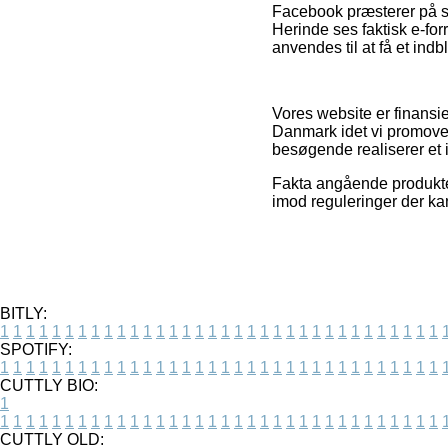
Facebook præsterer på s
Herinde ses faktisk e-fo
anvendes til at få et indb
Vores website er finansie
Danmark idet vi promover
besøgende realiserer et 
Fakta angående produkter
imod reguleringer der ka
BITLY:
1
1
1
1
1
1
1
1
1
1
1
1
1
1
1
1
1
1
1
1
1
1
1
1
1
1
1
1
1
1
1
1
1
1
SPOTIFY:
1
1
1
1
1
1
1
1
1
1
1
1
1
1
1
1
1
1
1
1
1
1
1
1
1
1
1
1
1
1
1
1
1
1
CUTTLY BIO:
1
1
1
1
1
1
1
1
1
1
1
1
1
1
1
1
1
1
1
1
1
1
1
1
1
1
1
1
1
1
1
1
1
1
1
CUTTLY OLD: