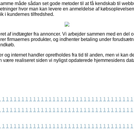
amme måde sådan set gode metoder til at få kendskab til webb
rretninger hvor man kan levere en anmeldelse af købsoplevelse
lik i kundernes tilfredshed.
ret af indtægter fra annoncer. Vi arbejder sammen med en del out
er firmaernes produkter, og indhenter betaling under forudsætni
indkøb.
 og internet handler opretholdes fra tid til anden, men vi kan 
n være realiseret siden vi nyligst opdaterede hjemmesidens dat
1
1
1
1
1
1
1
1
1
1
1
1
1
1
1
1
1
1
1
1
1
1
1
1
1
1
1
1
1
1
1
1
1
1
1
1
1
1
1
1
1
1
1
1
1
1
1
1
1
1
1
1
1
1
1
1
1
1
1
1
1
1
1
1
1
1
1
1
1
1
1
1
1
1
1
1
1
1
1
1
1
1
1
1
1
1
1
1
1
1
1
1
1
1
1
1
1
1
1
1
1
1
1
1
1