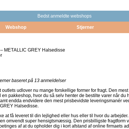
Bedst anmeldte webshops
Webshop
Stjerner
 METALLIC GREY Halsedisse
r
jerner baseret på
13
anmeldelser
outlets udlover nu mange forskellige former for fragt. Den mest
l en pakkeshop, hvor du så selv henter de bestilte varer når du h
amt endda endvidere den mest prisbevidste leveringsmanér v
GREY Halsedisse.
 at få leveret til din lejlighed eller hus eller til hvor du arbejder
n omvendt super hensigtsmæssig. Den prisbilligste fragtform vi
betinges af at du opholder dig i kort afstand af online firmaets a