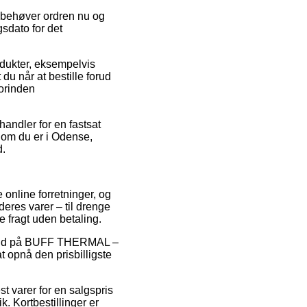
n behøver ordren nu og
sdato for det
odukter, eksempelvis
 når at bestille forud
forinden
handler for en fastsat
 om du er i Odense,
d.
 online forretninger, og
deres varer – til drenge
e fragt uden betaling.
 tilbud på BUFF THERMAL –
 opnå den prisbilligste
t varer for en salgspris
. Kortbestillinger er