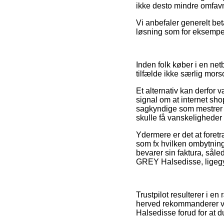
ikke desto mindre omfavn
Vi anbefaler generelt bet
løsning som for eksempel 
Inden folk køber i en net
tilfælde ikke særlig mors
Et alternativ kan derfor
signal om at internet sho
sagkyndige som mestrer 
skulle få vanskeligheder 
Ydermere er det at foretr
som fx hvilken ombytnings
bevarer sin faktura, så
GREY Halsedisse, ligegyld
Trustpilot resulterer i e
herved rekommanderer 
Halsedisse forud for at d