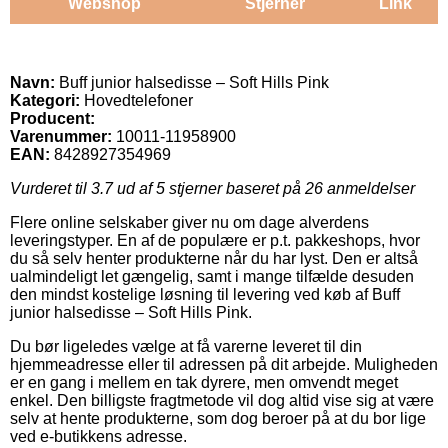
Webshop
Stjerner
Link
Navn:
Buff junior halsedisse – Soft Hills Pink
Kategori:
Hovedtelefoner
Producent:
Varenummer:
10011-11958900
EAN:
8428927354969
Vurderet til
3.7
ud af 5 stjerner baseret på
26
anmeldelser
Flere online selskaber giver nu om dage alverdens
leveringstyper. En af de populære er p.t. pakkeshops, hvor
du så selv henter produkterne når du har lyst. Den er altså
ualmindeligt let gængelig, samt i mange tilfælde desuden
den mindst kostelige løsning til levering ved køb af Buff
junior halsedisse – Soft Hills Pink.
Du bør ligeledes vælge at få varerne leveret til din
hjemmeadresse eller til adressen på dit arbejde. Muligheden
er en gang i mellem en tak dyrere, men omvendt meget
enkel. Den billigste fragtmetode vil dog altid vise sig at være
selv at hente produkterne, som dog beroer på at du bor lige
ved e-butikkens adresse.