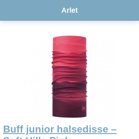
Arlet
Buff junior halsedisse –