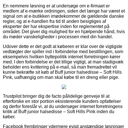
En nemmere løsning er at undersøge om e-firmaet er
medlem af e-mærke ordningen, siden det længe har været et
signal om at e-butikken imødekommer de gældende danske
regler, og at e-handlen fra tid til anden besigtiges af
eksperter der har ekspertise inden for reglementet på
området. Det giver dig mulighed for en hjælpende hånd, hvis
du møder vanskeligheder i processen med din handel.
Udover dette er det godt at køberen er klar over de vigtigste
vedtægter der spiller ind i forbindelse med bestillingen, som
eksempelvis hvilken byttepolitik internet forretningen kører
med. I den forbindelse er det tillige vigtigt, at man stadigvæk
beholder ens kvittering på e-mail, så man fremadrettet vil
kunne bekræfte sit køb af Buff junior halsedisse – Soft Hills
Pink, uafhængig om man skal købe til en dreng eller pige.
Trustpilot bringer dig de facto pålidelige genveje til at
efterforske en stor portion eksisterende kunders opfattelser
og derfor foreslår vi, at du undersøger internet forretningens
kritik af Buff junior halsedisse – Soft Hills Pink inden du
køber.
Facebook frembringer ydermere evigt anstændige løsninger