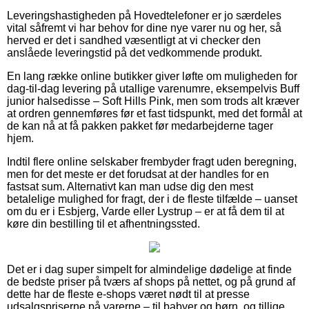
Leveringshastigheden på Hovedtelefoner er jo særdeles
vital såfremt vi har behov for dine nye varer nu og her, så
herved er det i sandhed væsentligt at vi checker den
anslåede leveringstid på det vedkommende produkt.
En lang række online butikker giver løfte om muligheden for
dag-til-dag levering på utallige varenumre, eksempelvis Buff
junior halsedisse – Soft Hills Pink, men som trods alt kræver
at ordren gennemføres før et fast tidspunkt, med det formål at
de kan nå at få pakken pakket før medarbejderne tager
hjem.
Indtil flere online selskaber frembyder fragt uden beregning,
men for det meste er det forudsat at der handles for en
fastsat sum. Alternativt kan man udse dig den mest
betalelige mulighed for fragt, der i de fleste tilfælde – uanset
om du er i Esbjerg, Varde eller Lystrup – er at få dem til at
køre din bestilling til et afhentningssted.
Det er i dag super simpelt for almindelige dødelige at finde
de bedste priser på tværs af shops på nettet, og på grund af
dette har de fleste e-shops været nødt til at presse
udsalgspriserne på varerne – til babyer og børn, og tillige