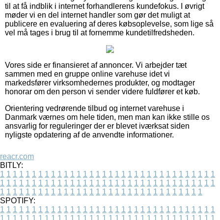
til at få indblik i internet forhandlerens kundefokus. I øvrigt
møder vi en del internet handler som gør det muligt at
publicere en evaluering af deres købsoplevelse, som lige så
vel må tages i brug til at fornemme kundetilfredsheden.
Vores side er finansieret af annoncer. Vi arbejder tæt
sammen med en gruppe online varehuse idet vi
markedsfører virksomhedernes produkter, og modtager
honorar om den person vi sender videre fuldfører et køb.
Orientering vedrørende tilbud og internet varehuse i
Danmark værnes om hele tiden, men man kan ikke stille os
ansvarlig for reguleringer der er blevet iværksat siden
nyligste opdatering af de anvendte informationer.
reacr.com
BITLY:
1
1
1
1
1
1
1
1
1
1
1
1
1
1
1
1
1
1
1
1
1
1
1
1
1
1
1
1
1
1
1
1
1
1
1
1
1
1
1
1
1
1
1
1
1
1
1
1
1
1
1
1
1
1
1
1
1
1
1
1
1
1
1
1
1
1
1
1
1
1
1
1
1
1
1
1
1
1
1
1
1
1
1
1
1
1
1
1
1
1
1
1
1
1
1
1
1
1
1
1
SPOTIFY:
1
1
1
1
1
1
1
1
1
1
1
1
1
1
1
1
1
1
1
1
1
1
1
1
1
1
1
1
1
1
1
1
1
1
1
1
1
1
1
1
1
1
1
1
1
1
1
1
1
1
1
1
1
1
1
1
1
1
1
1
1
1
1
1
1
1
1
1