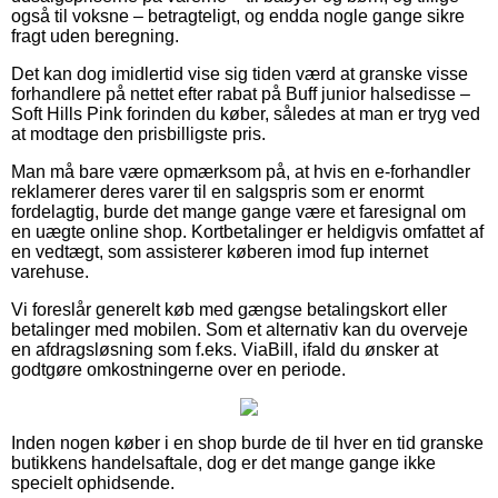
også til voksne – betragteligt, og endda nogle gange sikre
fragt uden beregning.
Det kan dog imidlertid vise sig tiden værd at granske visse
forhandlere på nettet efter rabat på Buff junior halsedisse –
Soft Hills Pink forinden du køber, således at man er tryg ved
at modtage den prisbilligste pris.
Man må bare være opmærksom på, at hvis en e-forhandler
reklamerer deres varer til en salgspris som er enormt
fordelagtig, burde det mange gange være et faresignal om
en uægte online shop. Kortbetalinger er heldigvis omfattet af
en vedtægt, som assisterer køberen imod fup internet
varehuse.
Vi foreslår generelt køb med gængse betalingskort eller
betalinger med mobilen. Som et alternativ kan du overveje
en afdragsløsning som f.eks. ViaBill, ifald du ønsker at
godtgøre omkostningerne over en periode.
Inden nogen køber i en shop burde de til hver en tid granske
butikkens handelsaftale, dog er det mange gange ikke
specielt ophidsende.