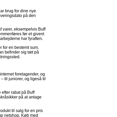
ar brug for dine nye
leveringsdato på den
f varer, eksempelvis Buff
emmenføres før et givent
arbejderne har fyraften.
ger for en bestemt sum.
n befinder sig tæt på
ntningssted.
 internet foretagender, og
til juniorer, og ligeså til
 efter rabat på Buff
skråsikker på at antage
dukt til salg for en pris
 fup netshop. Køb med