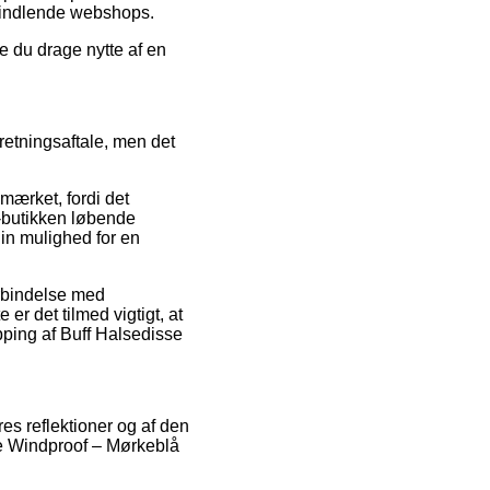
svindlende webshops.
de du drage nytte af en
etningsaftale, men det
mærket, fordi det
e-butikken løbende
in mulighed for en
forbindelse med
er det tilmed vigtigt, at
pping af Buff Halsedisse
res reflektioner og af den
sse Windproof – Mørkeblå