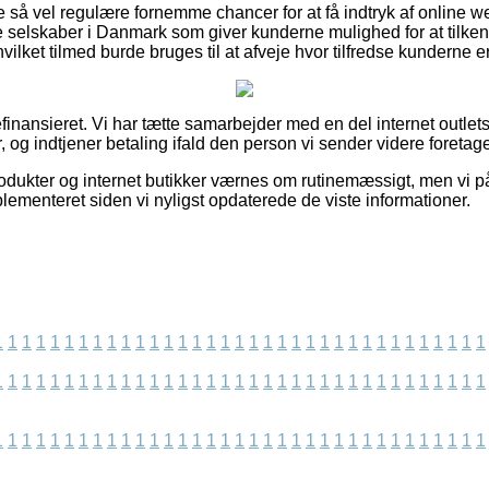
e så vel regulære fornemme chancer for at få indtryk af online w
ine selskaber i Danmark som giver kunderne mulighed for at tilke
ilket tilmed burde bruges til at afveje hvor tilfredse kunderne er
nansieret. Vi har tætte samarbejder med en del internet outlets
, og indtjener betaling ifald den person vi sender videre foretage
dukter og internet butikker værnes om rutinemæssigt, men vi påt
mplementeret siden vi nyligst opdaterede de viste informationer.
1
1
1
1
1
1
1
1
1
1
1
1
1
1
1
1
1
1
1
1
1
1
1
1
1
1
1
1
1
1
1
1
1
1
1
1
1
1
1
1
1
1
1
1
1
1
1
1
1
1
1
1
1
1
1
1
1
1
1
1
1
1
1
1
1
1
1
1
1
1
1
1
1
1
1
1
1
1
1
1
1
1
1
1
1
1
1
1
1
1
1
1
1
1
1
1
1
1
1
1
1
1
1
1
1