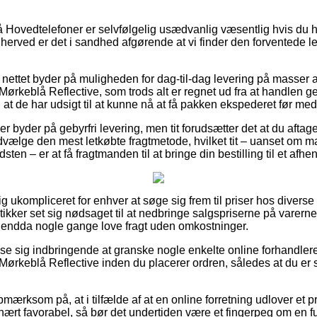
Hovedtelefoner er selvfølgelig usædvanlig væsentlig hvis du h
 herved er det i sandhed afgørende at vi finder den forventede 
 nettet byder på muligheden for dag-til-dag levering på masser a
ørkeblå Reflective, som trods alt er regnet ud fra at handlen g
 at de har udsigt til at kunne nå at få pakken ekspederet før med
ber byder på gebyrfri levering, men tit forudsætter det at du afta
lge den mest letkøbte fragtmetode, hvilket tit – uanset om ma
en – er at få fragtmanden til at bringe din bestilling til et afhe
ig ukompliceret for enhver at søge sig frem til priser hos diverse
ikker set sig nødsaget til at nedbringe salgspriserne på varerne – 
g endda nogle gange love fragt uden omkostninger.
vise sig indbringende at granske nogle enkelte online forhandlere
ørkeblå Reflective inden du placerer ordren, således at du er 
ærksom på, at i tilfælde af at en online forretning udlover et pro
nært favorabel, så bør det undertiden være et fingerpeg om en