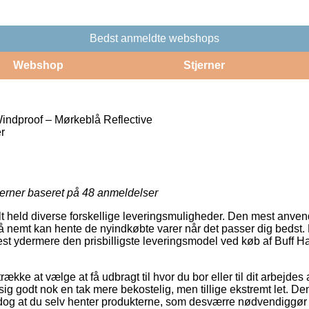
Bedst anmeldte webshops
Webshop
Stjerner
indproof – Mørkeblå Reflective
r
jerner baseret på
48
anmeldelser
alt held diverse forskellige leveringsmuligheder. Den mest anvendt
 nemt kan hente de nyindkøbte varer når det passer dig bedst.
ftest ydermere den prisbilligste leveringsmodel ved køb af Buff 
række at vælge at få udbragt til hvor du bor eller til dit arbejdes
ig godt nok en tak mere bekostelig, men tillige ekstremt let. De
 dog at du selv henter produkterne, som desværre nødvendiggør 