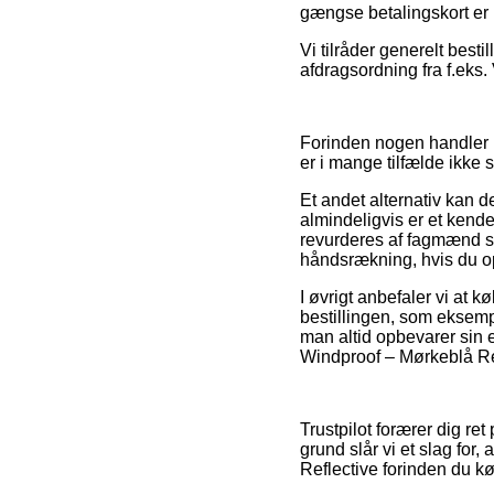
gængse betalingskort er 
Vi tilråder generelt best
afdragsordning fra f.eks. 
Forinden nogen handler 
er i mange tilfælde ikke 
Et andet alternativ kan 
almindeligvis er et kend
revurderes af fagmænd s
håndsrækning, hvis du op
I øvrigt anbefaler vi at k
bestillingen, som eksempe
man altid opbevarer sin e
Windproof – Mørkeblå Ref
Trustpilot forærer dig ret
grund slår vi et slag fo
Reflective forinden du kø