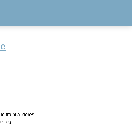
se
 fra bl.a. deres
mer og