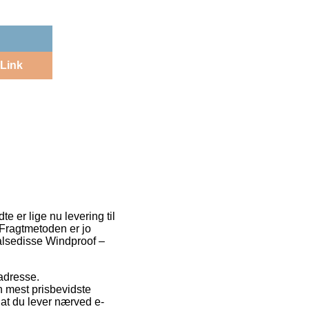
Link
e er lige nu levering til
 Fragtmetoden er jo
Halsedisse Windproof –
 adresse.
n mest prisbevidste
at du lever nærved e-