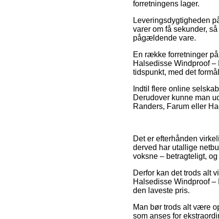
forretningens lager.
Leveringsdygtigheden på 
varer om få sekunder, så
pågældende vare.
En række forretninger på
Halsedisse Windproof – M
tidspunkt, med det formål
Indtil flere online selska
Derudover kunne man udvæ
Randers, Farum eller Hadst
Det er efterhånden virkel
derved har utallige netbut
voksne – betragteligt, o
Derfor kan det trods alt 
Halsedisse Windproof – M
den laveste pris.
Man bør trods alt være opm
som anses for ekstraordi