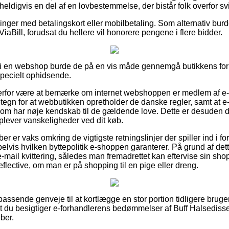
heldigvis en del af en lovbestemmelse, der bistår folk overfor 
illinger med betalingskort eller mobilbetaling. Som alternativ bur
ViaBill, forudsat du hellere vil honorere pengene i flere bidder.
i en webshop burde de på en vis måde gennemgå butikkens forr
specielt ophidsende.
derfor være at bemærke om internet webshoppen er medlem af e-
etegn for at webbutikken opretholder de danske regler, samt at 
om har nøje kendskab til de gældende love. Dette er desuden d
lever vanskeligheder ved dit køb.
øber er vaks omkring de vigtigste retningslinjer der spiller ind i 
lvis hvilken byttepolitik e-shoppen garanterer. På grund af dette 
-mail kvittering, således man fremadrettet kan eftervise sin sho
lective, om man er på shopping til en pige eller dreng.
 passende genveje til at kortlægge en stor portion tidligere bruge
r, at du besigtiger e-forhandlerens bedømmelser af Buff Halsedi
ber.