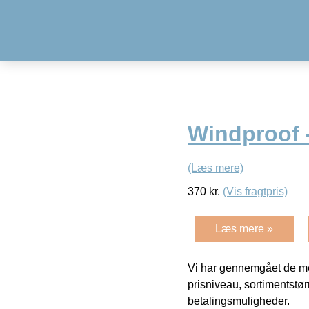
Windproof 
(Læs mere)
370
kr.
(Vis fragtpris)
Læs mere »
Vi har gennemgået de mes
prisniveau, sortimentstø
betalingsmuligheder.