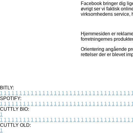
Facebook bringer dig lig
øvrigt ser vi faktisk onl
virksomhedens service, hv
Hjemmesiden er reklamefi
forretningernes produkter
Orientering angående pro
rettelser der er blevet i
BITLY:
1
1
1
1
1
1
1
1
1
1
1
1
1
1
1
1
1
1
1
1
1
1
1
1
1
1
1
1
1
1
1
1
1
1
SPOTIFY:
1
1
1
1
1
1
1
1
1
1
1
1
1
1
1
1
1
1
1
1
1
1
1
1
1
1
1
1
1
1
1
1
1
1
CUTTLY BIO:
1
1
1
1
1
1
1
1
1
1
1
1
1
1
1
1
1
1
1
1
1
1
1
1
1
1
1
1
1
1
1
1
1
1
1
CUTTLY OLD:
1