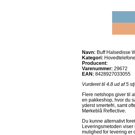
Navn:
Buff Halsedisse W
Kategori:
Hovedtelefone
Producent:
Varenummer:
29672
EAN:
8428927033055
Vurderet til
4.8
ud af 5 st
Flere netshops giver til 
en pakkeshop, hvor du så
yderst smertefri, samt o
Mørkeblå Reflective.
Du kunne alternativt foret
Leveringsmetoden viser s
mulighed for levering er