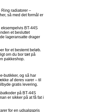
– Ring radiatorer –
er, så med det formål er
r, eksempelvis BT-44S
nden et besluttet
 de lageransatte drager
er for et bestemt beløb.
ldigt om du bor tæt på
il en pakkeshop.
e-butikker, og så har
kke af deres varer – til
lbyde gratis levering.
 rabatkoder på BT-44S
n er sikker på at få fat i
arer for en udsalgspris