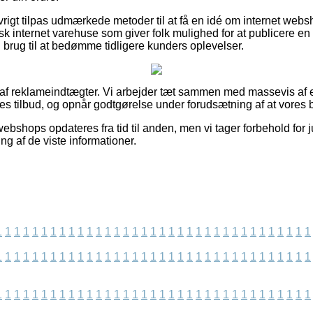
rigt tilpas udmærkede metoder til at få en idé om internet webs
k internet varehuse som giver folk mulighed for at publicere en
brug til at bedømme tidligere kunders oplevelser.
t af reklameindtægter. Vi arbejder tæt sammen med massevis af e
es tilbud, og opnår godtgørelse under forudsætning af at vores b
bshops opdateres fra tid til anden, men vi tager forbehold for j
ing af de viste informationer.
1
1
1
1
1
1
1
1
1
1
1
1
1
1
1
1
1
1
1
1
1
1
1
1
1
1
1
1
1
1
1
1
1
1
1
1
1
1
1
1
1
1
1
1
1
1
1
1
1
1
1
1
1
1
1
1
1
1
1
1
1
1
1
1
1
1
1
1
1
1
1
1
1
1
1
1
1
1
1
1
1
1
1
1
1
1
1
1
1
1
1
1
1
1
1
1
1
1
1
1
1
1
1
1
1