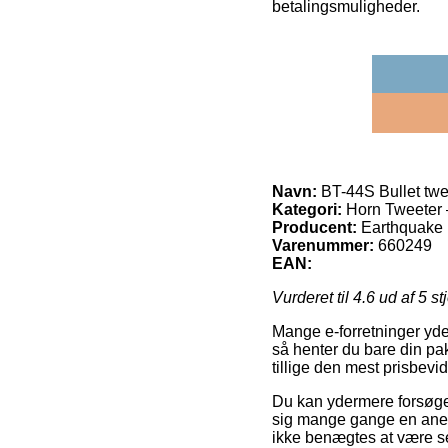
betalingsmuligheder.
Navn:
BT-44S Bullet twe
Kategori:
Horn Tweeter – 
Producent:
Earthquake
Varenummer:
660249
EAN:
Vurderet til
4.6
ud af 5 st
Mange e-forretninger yder
så henter du bare din pa
tillige den mest prisbev
Du kan ydermere forsøge a
sig mange gange en anels
ikke benægtes at være se