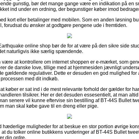
nde gunstig, bør det mange gange være en indikation på en sny
kket ind under en ordning, der begunstiger køber imod bedrageri
med kort eller betalinger med mobilen. Som en anden løsning bu
ill, forudsat du ønsker at godtgøre pengene ude i fremtiden.
Earthquake online shop bør de for at være på den sikre side st
 det naturligvis ikke særlig spændende.
ære at kontrollere om internet shoppen er e-mærket, som gener
terer de danske love, tillige med at hjemmesiden jævnligt und
de gældende regulativer. Dette er desuden en god mulighed for at
 processen med dit indkøb.
 at køber er sat ind i de mest relevante forhold der gælder for ha
rhandleren tilsikrer. Her er det desuden essesentielt, at man alt
man senere vil kunne eftervise sin bestilling af BT-44S Bullet tw
om man skal købe gave til en dreng eller pige.
tid hæderlige muligheder for at beskue en stor portion øvrige k
, at du tolker online butikkens vurderinger af BT-44S Bullet twee
r din ordre.