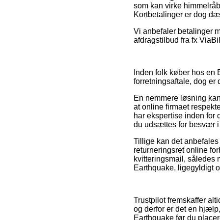
som kan virke himmelråbe
Kortbetalinger er dog dæ
Vi anbefaler betalinger 
afdragstilbud fra fx ViaB
Inden folk køber hos en 
forretningsaftale, dog er
En nemmere løsning kan v
at online firmaet respek
har ekspertise inden for 
du udsættes for besvær i
Tillige kan det anbefales
returneringsret online fo
kvitteringsmail, således 
Earthquake, ligegyldigt 
Trustpilot fremskaffer al
og derfor er det en hjælp
Earthquake før du placere