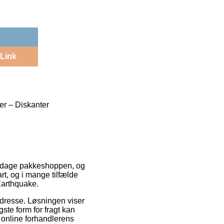
Link
rer – Diskanter
 om dage pakkeshoppen, og
t, og i mange tilfælde
Earthquake.
 adresse. Løsningen viser
ste form for fragt kan
 online forhandlerens