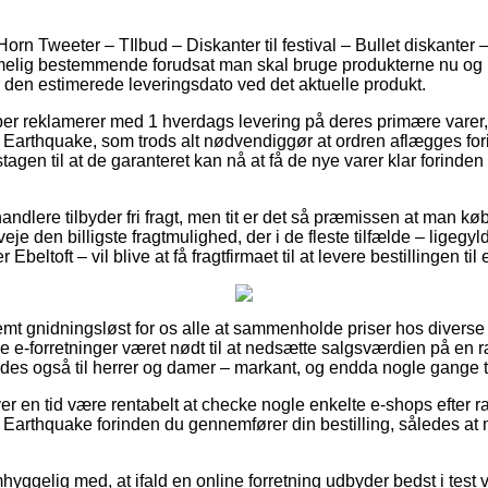
orn Tweeter – TIlbud – Diskanter til festival – Bullet diskanter 
elig bestemmende forudsat man skal bruge produkterne nu og h
ser den estimerede leveringsdato ved det aktuelle produkt.
aber reklamerer med 1 hverdags levering på deres primære vare
– Earthquake, som trods alt nødvendiggør at ordren aflægges fori
gen til at de garanteret kan nå at få de nye varer klar forinden
andlere tilbyder fri fragt, men tit er det så præmissen at man køb
eje den billigste fragtmulighed, der i de fleste tilfælde – ligegy
Ebeltoft – vil blive at få fragtfirmaet til at levere bestillingen t
emt gnidningsløst for os alle at sammenholde priser hos diverse 
e e-forretninger været nødt til at nedsætte salgsværdien på en ræ
edes også til herrer og damer – markant, og endda nogle gange ti
hver en tid være rentabelt at checke nogle enkelte e-shops efter
 Earthquake forinden du gennemfører din bestilling, således at ma
yggelig med, at ifald en online forretning udbyder bedst i test v