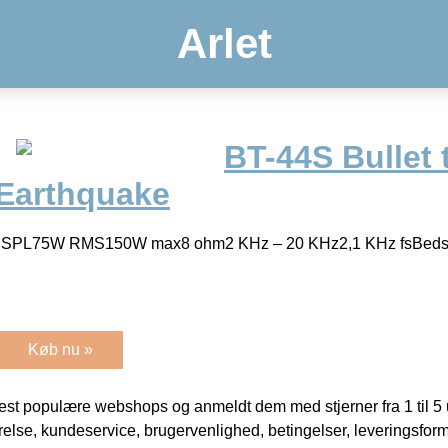
Arlet
BT-44S Bullet 
 Earthquake
 SPL75W RMS150W max8 ohm2 KHz – 20 KHz2,1 KHz fsBedst 
Køb nu »
t populære webshops og anmeldt dem med stjerner fra 1 til 5 ud
rrelse, kundeservice, brugervenlighed, betingelser, leveringsfor