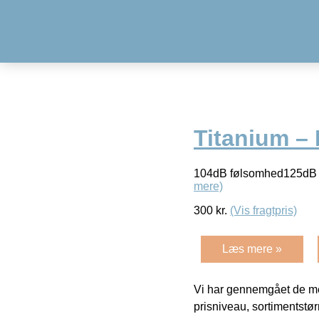
Titanium –
104dB følsomhed125dB
mere)
300
kr.
(Vis fragtpris)
Læs mere »
Vi har gennemgået de mes
prisniveau, sortimentstø