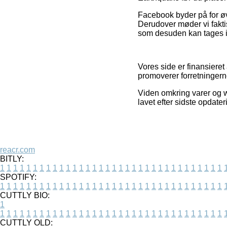
Facebook byder på for øv
Derudover møder vi faktis
som desuden kan tages i 
Vores side er finansiere
promoverer forretningern
Viden omkring varer og we
lavet efter sidste opdater
reacr.com
BITLY:
1
1
1
1
1
1
1
1
1
1
1
1
1
1
1
1
1
1
1
1
1
1
1
1
1
1
1
1
1
1
1
1
1
1
SPOTIFY:
1
1
1
1
1
1
1
1
1
1
1
1
1
1
1
1
1
1
1
1
1
1
1
1
1
1
1
1
1
1
1
1
1
1
CUTTLY BIO:
1
1
1
1
1
1
1
1
1
1
1
1
1
1
1
1
1
1
1
1
1
1
1
1
1
1
1
1
1
1
1
1
1
1
1
CUTTLY OLD: