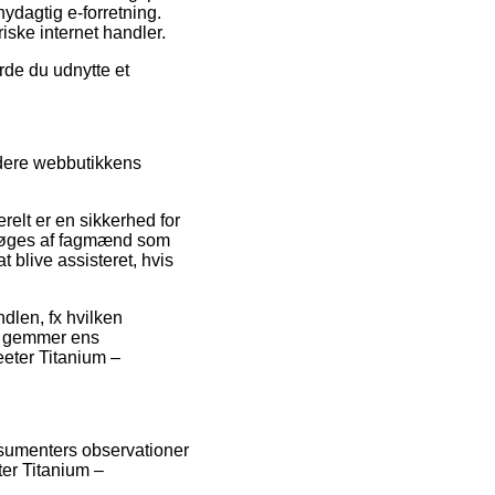
dagtig e-forretning.
ske internet handler.
rde du udnytte et
udere webbutikkens
elt er en sikkerhed for
ersøges af fagmænd som
 blive assisteret, hvis
ndlen, fx hvilken
id gemmer ens
eeter Titanium –
onsumenters observationer
ter Titanium –