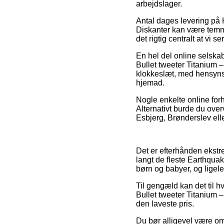
arbejdslager.
Antal dages levering på H
Diskanter kan være temm
det rigtig centralt at vi 
En hel del online selsk
Bullet tweeter Titanium 
klokkeslæt, med hensynsta
hjemad.
Nogle enkelte online forh
Alternativt burde du overv
Esbjerg, Brønderslev eller 
Det er efterhånden ekstr
langt de fleste Earthquak
børn og babyer, og ligel
Til gengæld kan det til 
Bullet tweeter Titanium –
den laveste pris.
Du bør alligevel være omh