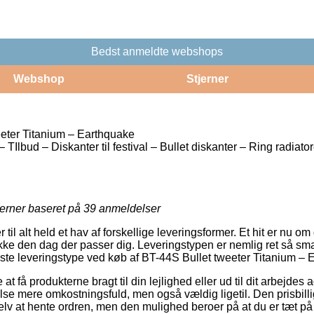
Bedst anmeldte webshops
Webshop
Stjerner
eter Titanium – Earthquake
TIlbud – Diskanter til festival – Bullet diskanter – Ring radiato
jerner baseret på
39
anmeldelser
 til alt held et hav af forskellige leveringsformer. Et hit er nu
kke den dag der passer dig. Leveringstypen er nemlig ret så smar
idste leveringstype ved køb af BT-44S Bullet tweeter Titanium – 
t få produkterne bragt til din lejlighed eller ud til dit arbejdes
e mere omkostningsfuld, men også vældig ligetil. Den prisbillig
lv at hente ordren, men den mulighed beroer på at du er tæt på