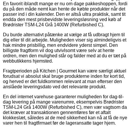
En favorit iblandt mange er nu om dage pakkeshoppen, fordi
du på den måde nemt kan hente de købte produkter når det
passer ind i din kalender. Den er altså ultra praktisk, samt tit
endda den mest prisbevidste leveringsløsning ved køb af
Brødrister TSM-L24 Grå 1400W (Refurbished C).
Du burde alternativt påtænke at vælge at få udbragt hjem til
dig eller til dit arbejde. Muligheden viser sig almindeligvis et
hak mindre prisbillig, men endvidere yderst simpel. Den
billigste fragtform vil dog utvivlsomt være selv at hente
ordren, men den mulighed står og falder med at du er tæt på
webbutikkens hjemsted.
Fragtperioden på Kitchen | Gourmet kan være særligt aktuel
forudsat vi absolut skal bruge produkterne inden for kort tid,
og herved er det fuldkommen relevant at man efterser den
anslåede leveringsdato ved det relevante produkt.
En del internet varehuse garanterer muligheden for dag-til-
dag levering på mange varenumre, eksempelvis Brødrister
TSM-L24 Grå 1400W (Refurbished C), men vær vagtsom da
det kræver at transaktionen gennemføres før et aftalt
klokkeslæt, således at de med sikkerhed kan nå at få de nye
varer hen til fragtfirmaet før de lageransatte tager hjem.