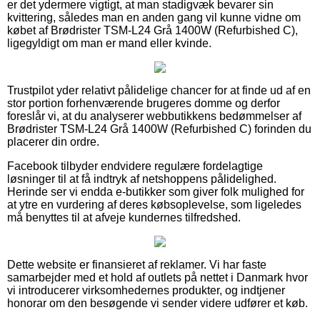
er det ydermere vigtigt, at man stadigvæk bevarer sin
kvittering, således man en anden gang vil kunne vidne om
købet af Brødrister TSM-L24 Grå 1400W (Refurbished C),
ligegyldigt om man er mand eller kvinde.
Trustpilot yder relativt pålidelige chancer for at finde ud af en
stor portion forhenværende brugeres domme og derfor
foreslår vi, at du analyserer webbutikkens bedømmelser af
Brødrister TSM-L24 Grå 1400W (Refurbished C) forinden du
placerer din ordre.
Facebook tilbyder endvidere regulære fordelagtige
løsninger til at få indtryk af netshoppens pålidelighed.
Herinde ser vi endda e-butikker som giver folk mulighed for
at ytre en vurdering af deres købsoplevelse, som ligeledes
må benyttes til at afveje kundernes tilfredshed.
Dette website er finansieret af reklamer. Vi har faste
samarbejder med et hold af outlets på nettet i Danmark hvor
vi introducerer virksomhedernes produkter, og indtjener
honorar om den besøgende vi sender videre udfører et køb.