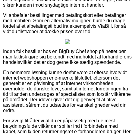
sikrer kunden imod snydagtige internet handler.
Vi anbefaler bestillinger med betalingskort eller betalinger
med mobilen. Som en alternativ mulighed burde du drage
fordel af et afbetalingstilbud fra eksempelvis ViaBill, for så
vidt du tilstræber at dække prisen over tid.
Inden folk bestiller hos en BigBuy Chef shop på nettet bør
man faktisk gøre sig bekendt med indholdet af forhandlerens
handelsvilkår, det er dog gerne ikke særlig spændende.
En nemmere løsning kunne derfor være at efterse hvorvidt
internet webshoppen er e-mærke tilsluttet, eftersom det
generelt er en påvisning af at internet virksomheden
overholder de danske love, samt at internet forretningen fra
tid til anden undersøges af specialister som forstår vilkårene
på området. Derudover giver det dig genvej til at blive
assisteret, såfremt du udsættes for vanskeligheder ved din
ordre.
For øvrigt tilråder vi at du er påpasselig med de mest
betydningsfulde vilkår der spiller ind i forbindelse med
købet, som fx den returneringsret e-forhandleren bruger. Her