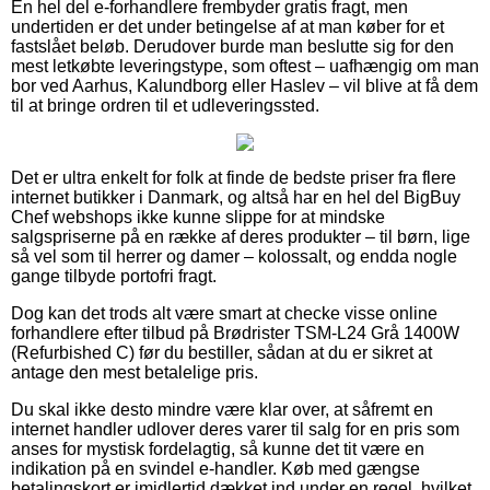
En hel del e-forhandlere frembyder gratis fragt, men
undertiden er det under betingelse af at man køber for et
fastslået beløb. Derudover burde man beslutte sig for den
mest letkøbte leveringstype, som oftest – uafhængig om man
bor ved Aarhus, Kalundborg eller Haslev – vil blive at få dem
til at bringe ordren til et udleveringssted.
Det er ultra enkelt for folk at finde de bedste priser fra flere
internet butikker i Danmark, og altså har en hel del BigBuy
Chef webshops ikke kunne slippe for at mindske
salgspriserne på en række af deres produkter – til børn, lige
så vel som til herrer og damer – kolossalt, og endda nogle
gange tilbyde portofri fragt.
Dog kan det trods alt være smart at checke visse online
forhandlere efter tilbud på Brødrister TSM-L24 Grå 1400W
(Refurbished C) før du bestiller, sådan at du er sikret at
antage den mest betalelige pris.
Du skal ikke desto mindre være klar over, at såfremt en
internet handler udlover deres varer til salg for en pris som
anses for mystisk fordelagtig, så kunne det tit være en
indikation på en svindel e-handler. Køb med gængse
betalingskort er imidlertid dækket ind under en regel, hvilket