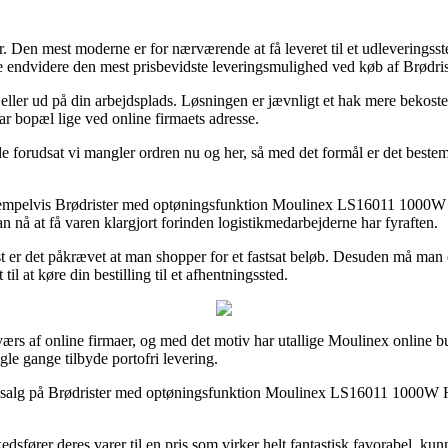
er. Den mest moderne er for nærværende at få leveret til et udleveringss
ofte endvidere den mest prisbevidste leveringsmulighed ved køb af Br
ller ud på din arbejdsplads. Løsningen er jævnligt et hak mere bekostel
ar bopæl lige ved online firmaets adresse.
 forudsat vi mangler ordren nu og her, så med det formål er det beste
ksempelvis Brødrister med optøningsfunktion Moulinex LS16011 1000W H
n nå at få varen klargjort forinden logistikmedarbejderne har fyraften.
t er det påkrævet at man shopper for et fastsat beløb. Desuden må man 
til at køre din bestilling til et afhentningssted.
værs af online firmaer, og med det motiv har utallige Moulinex online bu
le gange tilbyde portofri levering.
udsalg på Brødrister med optøningsfunktion Moulinex LS16011 1000W Hvid 
fører deres varer til en pris som virker helt fantastisk favorabel, k