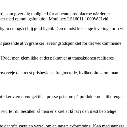
ted, som giver dig mulighed for at hente produkterne når der er
ødrister med optøningsfunktion Moulinex LS16011 1000W Hvid.
ig, men også i høj grad ligetil. Den mindst kostelige leveringsform vil
mt passende at vi gransker leveringstidspunktet for det vedkommende
vid, men glem ikke at det påkræver at transaktionen realiseres
overveje den mest prisbevidste fragtmetode, hvilket ofte – om man
tikker været tvunget til at presse priserne på produkterne – til drenge
før du bestiller, så man er sikret at få fat i den mest betalelige
unne det ofte være en varsel om en uægte e-forretning. Køb med gængse