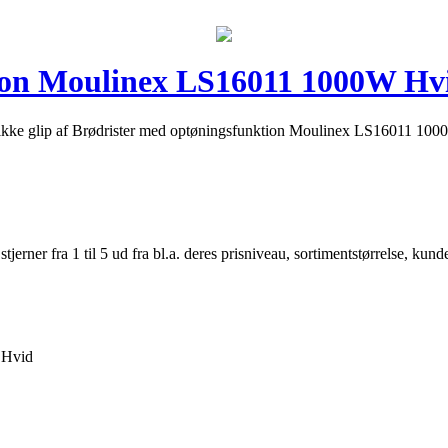
tion Moulinex LS16011 1000W Hv
 gå ikke glip af Brødrister med optøningsfunktion Moulinex LS16011 100
er fra 1 til 5 ud fra bl.a. deres prisniveau, sortimentstørrelse, kunde
 Hvid