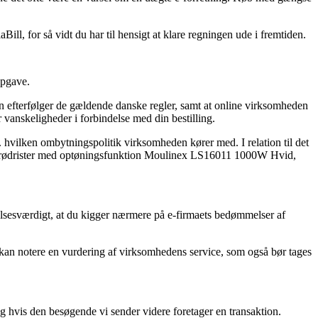
ill, for så vidt du har til hensigt at klare regningen ude i fremtiden.
opgave.
en efterfølger de gældende danske regler, samt at online virksomheden
vanskeligheder i forbindelse med din bestilling.
 hvilken ombytningspolitik virksomheden kører med. I relation til det
af Brødrister med optøningsfunktion Moulinex LS16011 1000W Hvid,
lelsesværdigt, at du kigger nærmere på e-firmaets bedømmelser af
n kan notere en vurdering af virksomhedens service, som også bør tages
g hvis den besøgende vi sender videre foretager en transaktion.