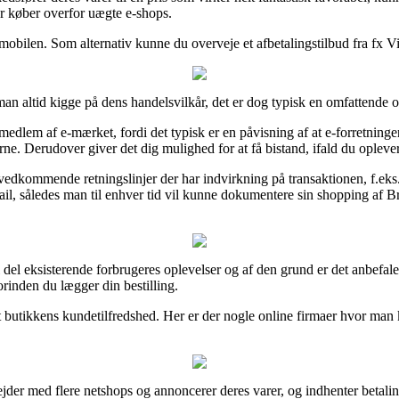
er køber overfor uægte e-shops.
mobilen. Som alternativ kunne du overveje et afbetalingstilbud fra fx ViaB
an altid kigge på dens handelsvilkår, det er dog typisk en omfattende 
 medlem af e-mærket, fordi det typisk er en påvisning af at e-forretning
 Derudover giver det dig mulighed for at få bistand, ifald du oplever 
edkommende retningslinjer der har indvirkning på transaktionen, f.eks.
mail, således man til enhver tid vil kunne dokumentere sin shopping 
el del eksisterende forbrugeres oplevelser og af den grund er det anbefa
nden du lægger din bestilling.
et butikkens kundetilfredshed. Her er der nogle online firmaer hvor ma
jder med flere netshops og annoncerer deres varer, og indhenter betalin