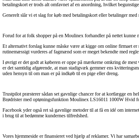
betalingskort er trods alt omfavnet af en anordning, hvilket begunstig
Generelt slår vi et slag for køb med betalingskort eller betalinger med 
Forud for at folk shopper på en Moulinex forhandler på nettet kunne m
Et alternativt forslag kunne måske være at kigge om online firmaet er
rutinemæssigt vurderes af fagmænd som er meget bekendte med reglerne.
I øvrigt er det godt at køberen er oppe på mærkerne omkring de mest v
er det samtidig afgørende, at man stadigvæk gemmer ens kvitterings
uden hensyn til om man er på indkøb til en pige eller dreng.
Trustpilot præsterer sådan set gavnlige chancer for at kortlægge en h
Brødrister med optøningsfunktion Moulinex LS16011 1000W Hvid fori
Facebook yder også ret så gavnlige metoder til at få en idé om intern
i brug til at bedømme kundernes tilfredshed.
Vores hjemmeside er finansieret ved hjælp af reklamer. Vi har samarbe