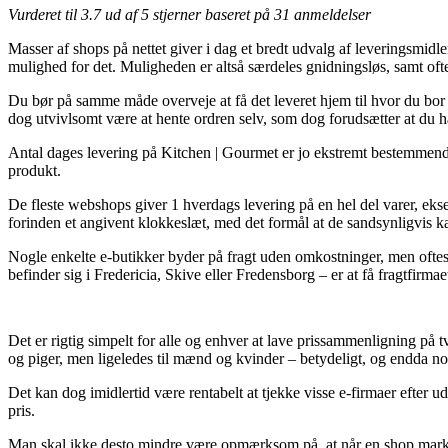
Vurderet til
3.7
ud af 5 stjerner baseret på
31
anmeldelser
Masser af shops på nettet giver i dag et bredt udvalg af leveringsmidl
mulighed for det. Muligheden er altså særdeles gnidningsløs, samt 
Du bør på samme måde overveje at få det leveret hjem til hvor du bor e
dog utvivlsomt være at hente ordren selv, som dog forudsætter at du h
Antal dages levering på Kitchen | Gourmet er jo ekstremt bestemmende
produkt.
De fleste webshops giver 1 hverdags levering på en hel del varer, e
forinden et angivent klokkeslæt, med det formål at de sandsynligvis ka
Nogle enkelte e-butikker byder på fragt uden omkostninger, men oftes
befinder sig i Fredericia, Skive eller Fredensborg – er at få fragtfirmaet 
Det er rigtig simpelt for alle og enhver at lave prissammenligning på t
og piger, men ligeledes til mænd og kvinder – betydeligt, og endda nog
Det kan dog imidlertid være rentabelt at tjekke visse e-firmaer efter 
pris.
Man skal ikke desto mindre være opmærksom på, at når en shop markeds