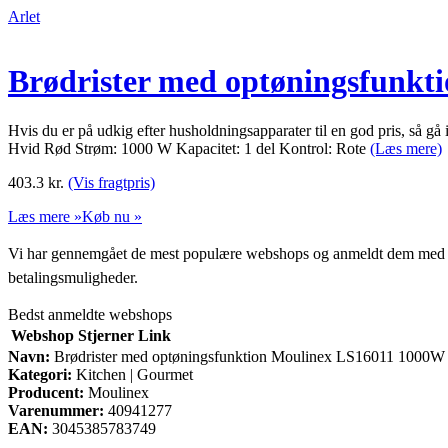
Arlet
Brødrister med optøningsfunk
Hvis du er på udkig efter husholdningsapparater til en god pris, så
Hvid Rød Strøm: 1000 W Kapacitet: 1 del Kontrol: Rote
(Læs mere)
403.3
kr.
(Vis fragtpris)
Læs mere »
Køb nu »
Vi har gennemgået de mest populære webshops og anmeldt dem med stjern
betalingsmuligheder.
Bedst anmeldte webshops
Webshop
Stjerner
Link
Navn:
Brødrister med optøningsfunktion Moulinex LS16011 1000W
Kategori:
Kitchen | Gourmet
Producent:
Moulinex
Varenummer:
40941277
EAN:
3045385783749